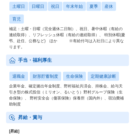
土曜日
日曜日
祝日
年末年始
夏季
産休
育児
補足：土曜・日曜（完全週休二日制）、祝日、暑中休暇（有給の
連続取得）、リフレッシュ休暇（有給の連続取得）、 特別休暇(慶
弔、赴任、公務など) ほか ※有給付与は入社日により異な
ります。
手当・福利厚生
退職金
財形貯蓄制度
生命保険
定期健康診断
企業年金、確定拠出年金制度、野村福祉共済会、持株会、給与天
引き型の株式投信（ミリオン、るいとう）野村グループ保険（生
命保険）、 野村安全会（傷害保険）保養所（国内外）、宿泊費補
助制度
昇給・賞与
[昇給]