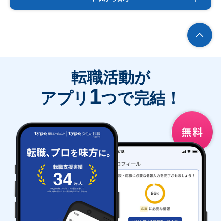
転職活動が
1
アプリ
つで完結！