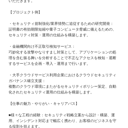
いただきます。
【プロジェクト例】
・セキュリティ規制強化/業界情勢に追従するための研究開発：
証明書の有効期限短縮や量子コンピュータ脅威に備えるための、
セキュリティ対策・運用の仕組みを構築します。
・金融機関向け不正取引検知サービス：
巧妙化する攻撃やなりすまし対策として、アプリケーションの処
理を含む振る舞いを分析することで不正なアクセスを検知・遮断
するサービスを企画・導入・運用まで行います。
・大手クラウドサービス利用企業におけるクラウドセキュリティ
ガバナンス確立支援：
複数のクラウド環境にまたがるセキュリティポリシー策定、自動
化されたセキュリティ運用の仕組みを構築します。
【仕事の魅力・やりがい・キャリアパス】
■様々な工程の経験：セキュリティ戦略立案から設計・構築、運
用、インシデント対応まで幅広く携わり、お客様のビジネスを守
る役割を担えます。