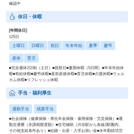
確認中
休日・休暇
[年間休日]
125日
土曜日
日曜日
祝日
年末年始
夏季
慶弔
産休
育児
■完全週休2日制（土日）■祝祭日■夏期休暇（5日間）■年末年始休
暇■有給休暇■慶弔休暇■産前産後休暇■育児休暇■介護休暇■ウェル
カム休暇■リフレッシュ休暇
手当・福利厚生
通勤手当
残業手当
■社会保険（健康保険・厚生年金保険・雇用保険・労災保険）■通
勤交通費（非課税限度額）■住宅補助（渋谷駅から各線2駅圏内、
その他支給条件あり）■結婚・出産・入学お祝い金■永年勤続功労