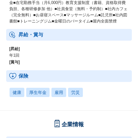
金■在宅勤務手当（月6,000円）教育支援制度（書籍、資格取得費
負担、各種研修参加 他）■社員食堂（無料・予約制）■社内カフェ
（完全無料）■お昼寝スペース■マッサージルーム■託児所■社内図
書館■トレーニングジム■金曜日のバータイム■屋内全面禁煙
昇給・賞与
[昇給]
年1回
[賞与]
保険
健康
厚生年金
雇用
労災
企業情報