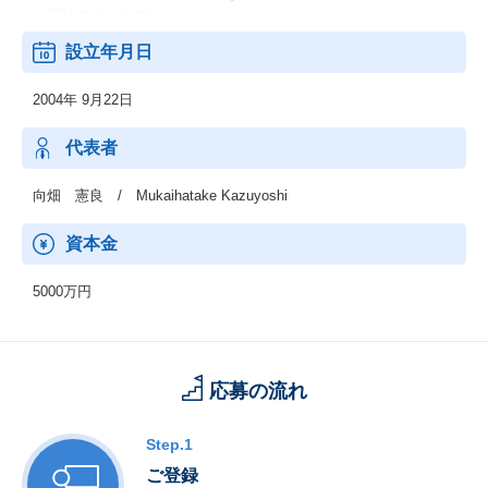
＜同社のコンセプト＞
☆オンラインカートショップ「makeshop」は最重要コンセプトで
設立年月日
ある「流通額 is Power」の考えに基づき、企画・制作・開発を行
っています。
2004年 9月22日
ショップ運営で最も重要なのは"売上"です。売上（流通額）こそが
最大の"力"であり、その力はネットショップ運営を続ける楽しみや
喜びを与え、更なる発展の原動力になります。一店舗でも多く生
代表者
み出し、運営者の笑顔、さらにはその先にいる購入者の笑顔を増
やし続けたいと考えています。
向畑 憲良 / Mukaihatake Kazuyoshi
＜大手企業～中小企業まで幅広く利用＞
資本金
『サントリー』
『劇団四季』
5000万円
『毎日新聞社』
『エリエール』
『とんかつ まい泉』
『越後製菓』
『新星堂』
応募の流れ
等々で同社のサービスを導入しています。
Step.1
ご登録