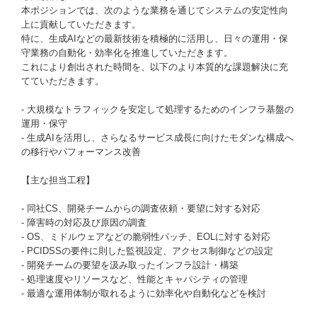
本ポジションでは、次のような業務を通じてシステムの安定性向
上に貢献していただきます。
特に、生成AIなどの最新技術を積極的に活用し、日々の運用・保
守業務の自動化・効率化を推進していただきます。
これにより創出された時間を、以下のより本質的な課題解決に充
てていただきます。
- 大規模なトラフィックを安定して処理するためのインフラ基盤の
運用・保守
- 生成AIを活用し、さらなるサービス成長に向けたモダンな構成へ
の移行やパフォーマンス改善
【主な担当工程】
- 同社CS、開発チームからの調査依頼・要望に対する対応
- 障害時の対応及び原因の調査
- OS、ミドルウェアなどの脆弱性パッチ、EOLに対する対応
- PCIDSSの要件に則した監視設定、アクセス制御などの設定
- 開発チームの要望を汲み取ったインフラ設計・構築
- 処理速度やリソースなど、性能とキャパシティの管理
- 最適な運用体制が取れるように効率化や自動化などを検討