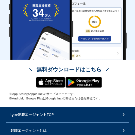
無料ダウンロードはこちら
※App StoreはApple Inc.のサービスマークです。
※Android、Google PlayはGoogle Inc.の商標または登録商標です。
type転職エージェントTOP
転職エージェントとは