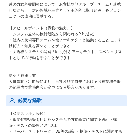
連の方式基盤開発について、お客様や他グループ・チームと連携
しながら、一定の領域を主管として主体的に取り組み、各プロジ
ェクトの成功に貢献する。
【アピールポイント（職務の魅力）】
・システム全体の検討段階から関われるPJである
・社内の技術専門チームや他アーキテクトと協業することにより
技術力・知見を高めることができる
・大規模システムの開発PJにおけるアーキテクト、スペシャリス
トとしての行動を学ぶことができる
変更の範囲：有
人事異動・出向等により、当社及び出向先における各種業務全般
の範囲内で業務内容が変更になる場合があります。
必要な経験
【必要スキル／経験】
・仮想化技術等を用いたシステムの方式基盤に関する設計・構
築・テストの経験／3年以上
・サーバ、ネットワーク、DB等の設計・構築・テストに関連する