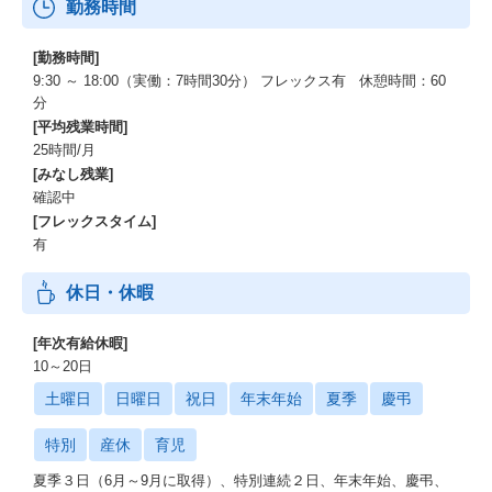
勤務時間
[勤務時間]
9:30 ～ 18:00（実働：7時間30分） フレックス有 休憩時間：60
分
[平均残業時間]
25時間/月
[みなし残業]
確認中
[フレックスタイム]
有
休日・休暇
[年次有給休暇]
10～20日
土曜日
日曜日
祝日
年末年始
夏季
慶弔
特別
産休
育児
夏季３日（6月～9月に取得）、特別連続２日、年末年始、慶弔、