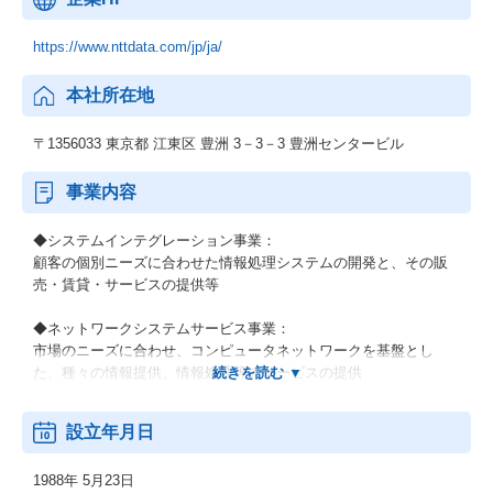
https://www.nttdata.com/jp/ja/
本社所在地
〒1356033 東京都 江東区 豊洲 3－3－3 豊洲センタービル
事業内容
◆システムインテグレーション事業：
顧客の個別ニーズに合わせた情報処理システムの開発と、その販
売・賃貸・サービスの提供等
◆ネットワークシステムサービス事業：
市場のニーズに合わせ、コンピュータネットワークを基盤とし
た、種々の情報提供、情報処理等のサービスの提供
◆その他の事業：
設立年月日
顧客の経営上の問題点に係わる調査・分析、情報処理システムの
在り方に係わる企画・提案、保守・ファシリティマネジメント等
1988年 5月23日