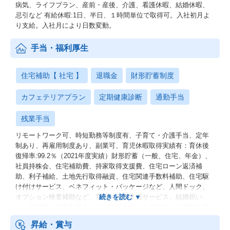
病気、ライフプラン、産前・産後、介護、看護休暇、結婚休暇、
忌引など 有給休暇:1日、半日、１時間単位で取得可。入社初月よ
り支給。入社月により日数変動。
手当・福利厚生
住宅補助【 社宅 】
退職金
財形貯蓄制度
カフェテリアプラン
定期健康診断
通勤手当
残業手当
リモートワーク可、時短勤務等制度有、子育て・介護手当、定年
制あり、再雇用制度あり、副業可、育児休暇取得実績有：育休後
復帰率:99.2％（2021年度実績）財形貯蓄（一般、住宅、年金）、
社員持株会、住宅補助費、持家取得支援費、住宅ローン返済補
助、利子補給、土地先行取得融資、住宅関連手数料補助、住宅駆
け付けサービス、ベネフィット・パッケージなど、人間ドック、
オプション検査補助など、育児・介護支援サービス、結婚祝い
金、弔慰料、災害見舞金など、社員食堂、企業年金（企業年金基
金、確定拠出年金）、電気通信共済会(個人年金、遺児育英基金)
昇給・賞与