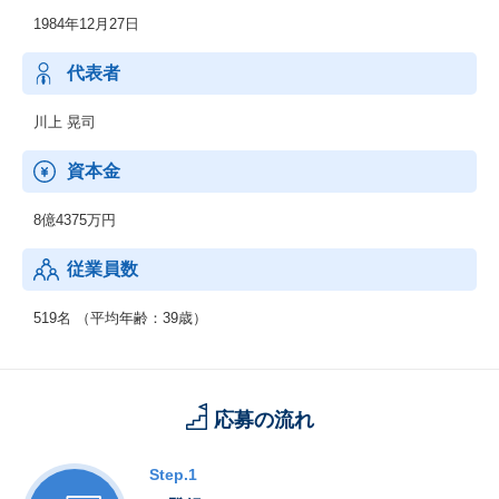
「高速・大量データ通信・分析技術」を活かしたソリューション
1984年12月27日
開発
代表者
川上 晃司
資本金
8億4375万円
従業員数
519名 （平均年齢：39歳）
応募の流れ
Step.1