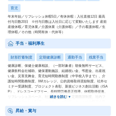
育児
年末年始／リフレッシュ休暇5日／有休休暇：入社直後12日 最高
付与日数20日 ※付与日数は入社日に応じて変動いたします 産前
産後休暇／育児休業／介護休業（介護休暇）／子の看護休暇／生
理休暇／その他（時間有休・代休等）
手当・福利厚生
財形貯蓄制度
定期健康診断
通勤手当
残業手当
健康診断、保健士健康相談、（一部対象者）朝食無料サービス、
健康飲料会社補助、健保運動施設、結婚祝い金、弔慰金、出産祝
い金、災害見舞金、育児短時間勤務制度（中学校入学まで）、介
護短時間勤務制度、IWIカレッジ、公的資格取得奨励制度、社外セ
ミナー受講制度、プロジェクト表彰、新規ビジネス創出活動（ISA
P）、ドレスコードフリー、長時間労働是正指導、休暇取得促進、
リフレッシュスペース、社員満足度調査、定期面談制度、社内フ
リーエージェント制度、クロスジョブ制度、キックオフ懇親会費
用補助、健康保険組合保養所、Fika（お茶会）、社員持株会、生
昇給・賞与
命・損害保険