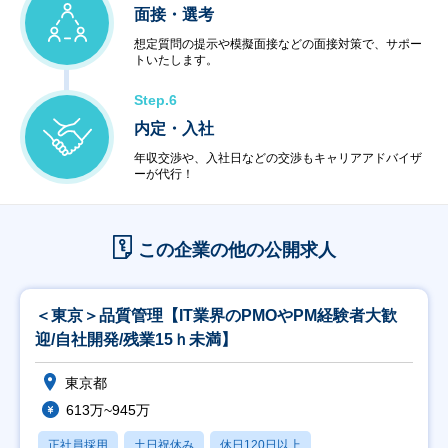
面接・選考
想定質問の提示や模擬面接などの面接対策で、サポー
トいたします。
Step.6
内定・入社
年収交渉や、入社日などの交渉もキャリアアドバイザ
ーが代行！
この企業の他の公開求人
＜東京＞品質管理【IT業界のPMOやPM経験者大歓
迎/自社開発/残業15ｈ未満】
東京都
613万~945万
正社員採用
土日祝休み
休日120日以上