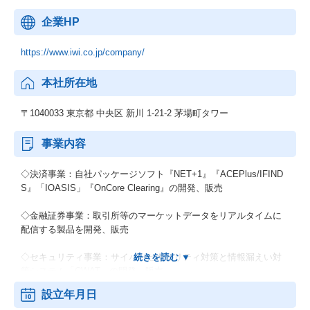
企業HP
https://www.iwi.co.jp/company/
本社所在地
〒1040033 東京都 中央区 新川 1-21-2 茅場町タワー
事業内容
◇決済事業：自社パッケージソフト『NET+1』『ACEPlus/IFIND
S』「IOASIS」『OnCore Clearing』の開発、販売
◇金融証券事業：取引所等のマーケットデータをリアルタイムに
配信する製品を開発、販売
◇セキュリティ事業：サイバーセキュリティ対策と情報漏えい対
策システム「CWAT」の開発、販売
設立年月日
◇新規事業：放送業界向け自社製品など、IWIのコア技術である