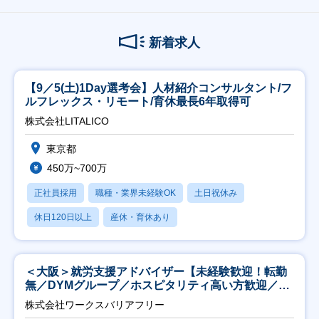
新着求人
【9／5(土)1Day選考会】人材紹介コンサルタント/フ
ルフレックス・リモート/育休最長6年取得可
株式会社LITALICO
東京都
450万~700万
正社員採用
職種・業界未経験OK
土日祝休み
休日120日以上
産休・育休あり
＜大阪＞就労支援アドバイザー【未経験歓迎！転勤
無／DYMグループ／ホスピタリティ高い方歓迎／土
日祝】
株式会社ワークスバリアフリー