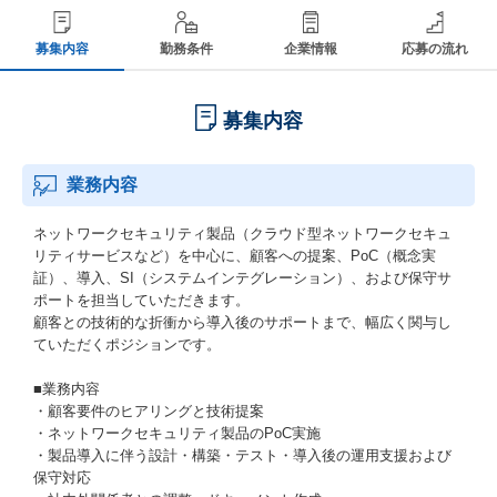
募集内容
勤務条件
企業情報
応募の流れ
募集内容
業務内容
ネットワークセキュリティ製品（クラウド型ネットワークセキュ
リティサービスなど）を中⼼に、顧客への提案、PoC（概念実
証）、導⼊、SI（システムインテグレーション）、および保守サ
ポートを担当していただきます。
顧客との技術的な折衝から導⼊後のサポートまで、幅広く関与し
ていただくポジションです。
■業務内容
・顧客要件のヒアリングと技術提案
・ネットワークセキュリティ製品のPoC実施
・製品導⼊に伴う設計・構築・テスト・導⼊後の運⽤⽀援および
保守対応