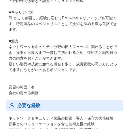
・社内外関係者との調整・ドキュメント作成
■キャリアパス
PLとして参画し、経験に応じてPMへのキャリアアップも可能で
す。特定製品のスペシャリストとして技術を深める道も選択でき
ます。
■魅力
ネットワークセキュリティ分野の拡⼤フェーズに関わることがで
き、提案から導⼊まで⼀貫して携われるため、技術⼒と顧客対応
⼒の両⽅を磨くことができます。
新しい製品や技術に触れる機会も多く、成⻑意欲の⾼い⽅にとっ
て⾮常にやりがいのあるポジションです。
変更の範囲：有
会社の定める業務
必要な経験
ネットワークセキュリティ製品の提案・導⼊・保守の実務経験
顧客とのコミュニケーションを含む技術⽀援の経験