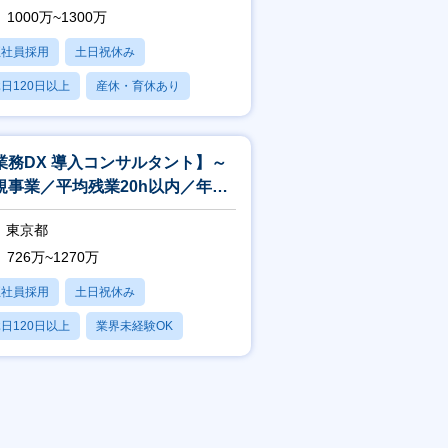
1000万~1300万
正社員採用
土日祝休み
日120日以上
産休・育休あり
残業20時間以内
業務DX 導入コンサルタント】～
規事業／平均残業20h以内／年収
0万～
東京都
726万~1270万
正社員採用
土日祝休み
日120日以上
業界未経験OK
産休・育休あり