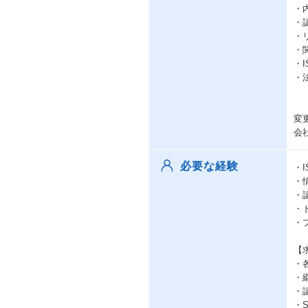
・
・
・
・
・
・
変
会
必要な経験
・
・
・
・
・
【
・
・
・
・