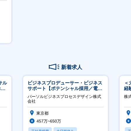
新着求人
サル
ビジネスプロデューサー・ビジネス
＜
h
サポート【ポテンシャル採用／電
経
力・ガス等の民間向けプロジェクト
ホ
パーソルビジネスプロセスデザイン株式
株
推進】
祝
会社
東京都
457万~650万