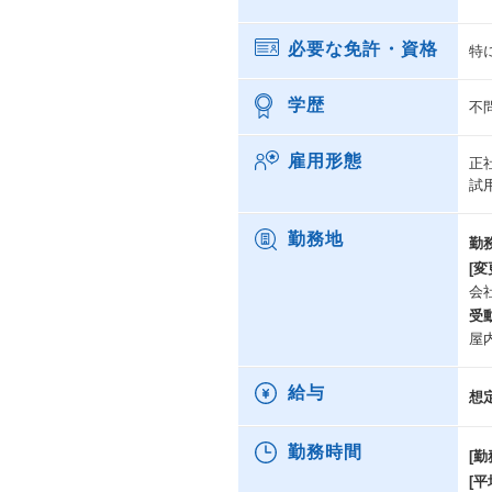
必要な免許・資格
特
学歴
不
雇用形態
正
試
勤務地
勤
[変
会
受
屋
給与
想
勤務時間
[勤
[