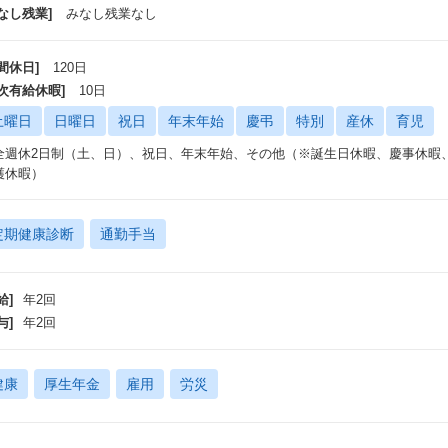
なし残業]
みなし残業なし
間休日]
120日
年次有給休暇]
10日
土曜日
日曜日
祝日
年末年始
慶弔
特別
産休
育児
全週休2日制（土、日）、祝日、年末年始、その他（※誕生日休暇、慶事休暇
護休暇）
定期健康診断
通勤手当
給]
年2回
与]
年2回
健康
厚生年金
雇用
労災