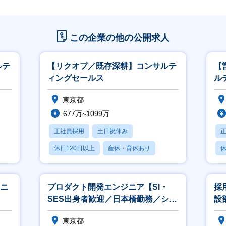
この企業の他の公開求人
ルテ
【リクオプ／既存深耕】コンサルテ
【
ィングセールス
ル
東京都
677万~1099万
正社員採用
土日祝休み
休日120日以上
産休・育休あり
休
月残業20時間以内
月
ジニ
プロダクト開発エンジニア【SI・
採
SES出身者歓迎／日本橋勤務／シェ
設
アNo.1のHRSaaS】
東京都