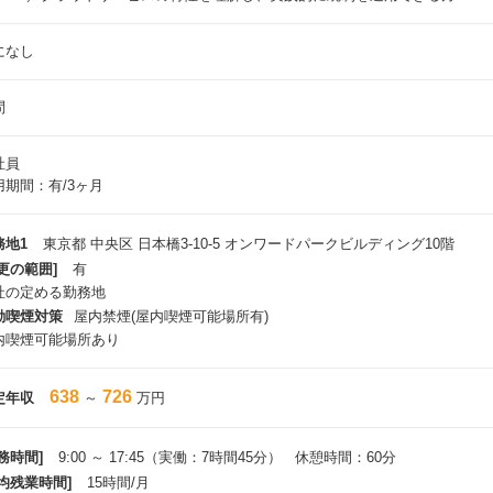
になし
問
社員
用期間：有/3ヶ月
務地1
東京都 中央区 日本橋3-10-5 オンワードパークビルディング10階
更の範囲]
有
社の定める勤務地
動喫煙対策
屋内禁煙(屋内喫煙可能場所有)
内喫煙可能場所あり
638
726
定年収
～
万円
務時間]
9:00 ～ 17:45（実働：7時間45分） 休憩時間：60分
平均残業時間]
15時間/月