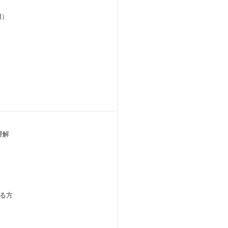
用）
理解
る方