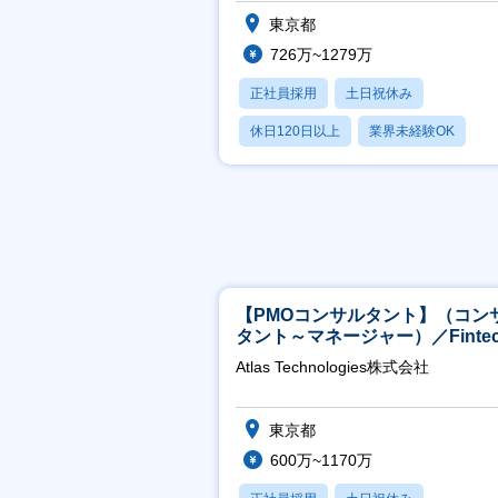
導入支援／年収726万以上
東京都
726万~1279万
正社員採用
土日祝休み
休日120日以上
業界未経験OK
産休・育休あり
【PMOコンサルタント】（コン
タント～マネージャー）／Fintec
領域／設立5年弱で上場
Atlas Technologies株式会社
東京都
600万~1170万