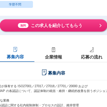
学歴不問
この求人を紹介してもらう
無料
募集内容
企業情報
応募の流れ
募集内容
が保有する ISO27001／27017／27018／27701／20000 および
SMAP の各認証について、認証体制の統括・維持・継続的改善を担うポジショ
主な業務
各認証に関する社内統制体制・プロセスの設計、維持管理