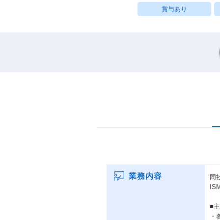
賞与あり
業務内容
同社
I
■
・