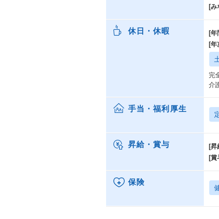
[み
休日・休暇
[年
[
完
介
手当・福利厚生
昇給・賞与
[昇
[賞
保険