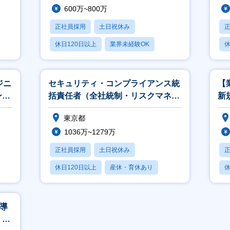
600万~800万
正社員採用
土日祝休み
休日120日以上
業界未経験OK
休
産休・育休あり
月
ジニ
セキュリティ・コンプライアンス統
【
ン
括責任者（全社統制・リスクマネジ
新
メント戦略）
70
東京都
1036万~1279万
正社員採用
土日祝休み
休日120日以上
産休・育休あり
休
月残業20時間以内
X導
』の