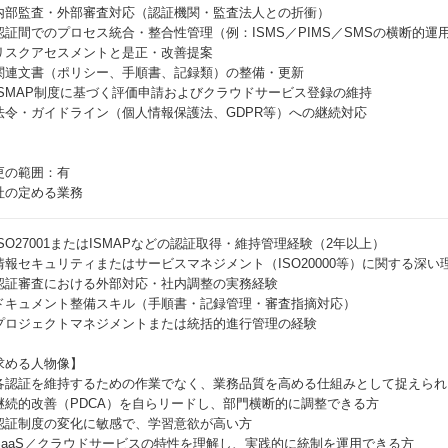
内部監査・外部審査対応（認証機関・監査法人との折衝）
認証間でのプロセス統合・整合性管理（例：ISMS／PIMS／SMSの横断的運
リスクアセスメントと是正・改善提案
関連文書（ポリシー、手順書、記録類）の整備・更新
ISMAP制度に基づく評価申請およびクラウドサービス登録の維持
法令・ガイドライン（個人情報保護法、GDPR等）への継続対応
更の範囲：有
社の定める業務
ISO27001またはISMAPなどの認証取得・維持管理経験（2年以上）
情報セキュリティまたはサービスマネジメント（ISO20000等）に関する深い
認証審査における外部対応・社内調整の実務経験
ドキュメント整備スキル（手順書・記録管理・審査指摘対応）
プロジェクトマネジメントまたは統括的進行管理の経験
求める人物像】
各認証を維持するための作業でなく、業務品質を高める仕組みとして捉えられ
継続的改善（PDCA）を自らリードし、部門横断的に調整できる方
認証制度の変化に敏感で、学習意欲が高い方
SaaS／クラウドサービスの特性を理解し、実践的に統制を運用できる方