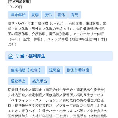
[年次有給休暇]
10～20日
年末年始
夏季
慶弔
産休
育児
夏季・GW・年末年始休暇（6～9日）、有給休暇、生理休暇、出
産・育児休暇（男性育児休暇の実績あり）、母性健康管理休暇、
子の看護休暇、介護休暇、慶弔特別休暇、アニバーサリー休暇
（年1日 記念日休暇）、ステップ休暇（勤続10年連続10日 休日
含む）
手当・福利厚生
住宅補助【 社宅 】
退職金
財形貯蓄制度
通勤手当
残業手当
従業員持株会／退職金（確定給付企業年金・確定拠出企業年金）
／社内預金／社宅制度／研修施設／保養所／福利厚生サービス
「ベネフィット・ステーション」／資格取得の為の通信講座優
待・提携先語学学校授業料割引／グループ施設割引制度（ホテル
エミオン東京ベイ・沖縄ナハナ・ホテル＆スパ等）／会社負担の
医療保険加入（入社10年経過・正社員）／資格手当（宅地建物取