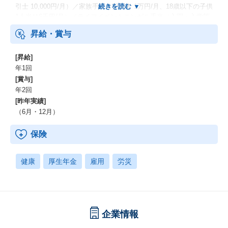
引士 10,000円/月）／家族手当（配偶者 1万円/月、18歳以下の子供
1人当り6千円/月）／ライフイベントエンゼル手当（入園・入学等
ライフイベント時子供1人当たり10万円支給）／社内イベント（決
昇給・賞与
起大会・運動会等）／報奨旅行 ※すべて当社規定による
[昇給]
年1回
[賞与]
年2回
[昨年実績]
（6月・12月）
保険
健康
厚生年金
雇用
労災
企業情報