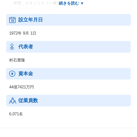
・管理、セキュリティー事業
・国内主要都市ネットワーク
・金融コンサルティング事業
設立年月日
・出版・情報事業
・ホテル・物販・レジャー・その他事業
1972年 9月 1日
・高齢者支援・保育事業
・海外ネットワーク
代表者
村石豊隆
資本金
44億7421万円
従業員数
6,071名