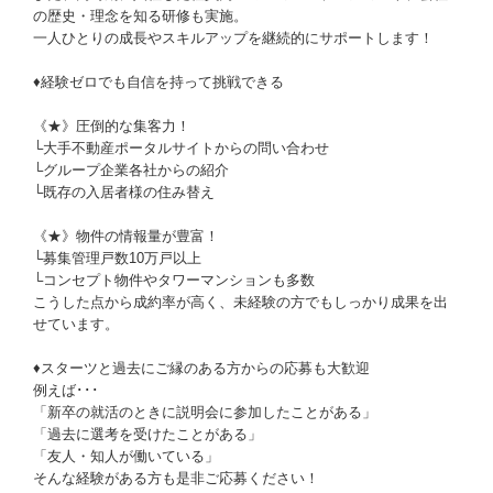
の歴史・理念を知る研修も実施。
一人ひとりの成長やスキルアップを継続的にサポートします！
♦経験ゼロでも自信を持って挑戦できる
《★》圧倒的な集客力！
└大手不動産ポータルサイトからの問い合わせ
└グループ企業各社からの紹介
└既存の入居者様の住み替え
《★》物件の情報量が豊富！
└募集管理戸数10万戸以上
└コンセプト物件やタワーマンションも多数
こうした点から成約率が高く、未経験の方でもしっかり成果を出
せています。
♦スターツと過去にご縁のある方からの応募も大歓迎
例えば･･･
「新卒の就活のときに説明会に参加したことがある」
「過去に選考を受けたことがある」
「友人・知人が働いている」
そんな経験がある方も是非ご応募ください！