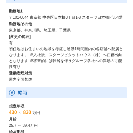
勤務地1
〒101-0044 東京都 中央区日本橋3丁目1-8 スターツ日本橋ビル4階
勤務地その他
東京都、神奈川県、埼玉県、千葉県
[変更の範囲]
有
初任地はお住まいの地域を考慮し通勤1時間圏内の各店舗へ配属と
なります。 ※入社後、スターツピタットハウス（株）へ在籍出向
となります ※将来的には転居を伴うグループ各社への異動の可能
性有り
受動喫煙対策
屋内全面禁煙
給与
想定年収
430
830
～
万円
月給
25.7 ～ 39.4万円
給与形態