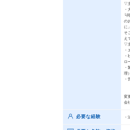
▽
・⼤
└
の
に
そ
え
▽
・
・
ロ
・
理
・
変
会
必要な経験
・