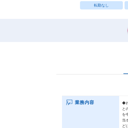
転勤なし
業務内容
◆
と
を
当
ど