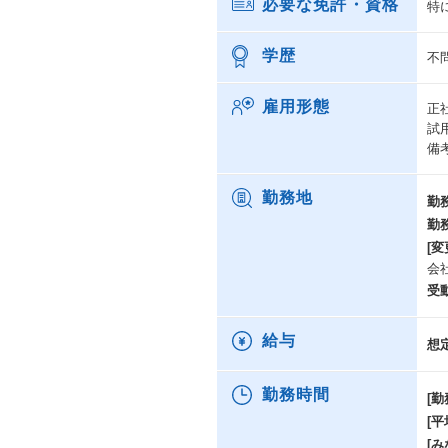
必要な免許・資格
特
学歴
不
雇用形態
正
試
備
勤務地
勤
勤
[変
会
受
給与
想
勤務時間
[勤
[
[み