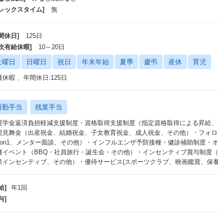
フレックスタイム]
無
間休日]
125日
年次有給休暇]
10～20日
土曜日
日曜日
祝日
年末年始
夏季
慶弔
産休
育児
護休暇 、年間休日:125日
通勤手当
残業手当
奨学金返済負担軽減支援制度・資格取得支援制度（指定資格取得による昇給、
慰見舞金（出産祝金、結婚祝金、子女教育祝金、成人祝金、その他）・フォロ
1on1、メンター面談、その他）・インフルエンザ予防接種・健診補助制度・
種イベント（BBQ・社員旅行・誕生会・その他）・インセンティブ賞与制度
業インセンティブ、その他）・優待サービス(スポーツクラブ、映画鑑賞、保養
給]
年1回
与]