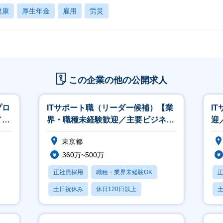
健康
厚生年金
雇用
労災
この企業の他の公開求人
プロ
ITサポート職（リーダー候補）【業
I
／自
界・職種未経験歓迎／主要ビジネス
迎
の中核メンバーになれる】
◎
東京都
360万~500万
正社員採用
職種・業界未経験OK
土日祝休み
休日120日以上
産休・育休あり