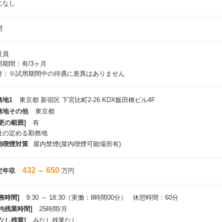
になし
問
社員
用期間：有/3ヶ月
考：※試用期間中の待遇に差異はありません
務地1
東京都 新宿区 下宮⽐町2-26 KDX飯⽥橋ビル4F
務地その他
東京都
更の範囲]
有
社の定める勤務地
動喫煙対策
屋内禁煙(屋内喫煙可能場所有)
432
650
定年収
～
万円
務時間]
9:30 ～ 18:30（実働：8時間00分） 休憩時間：60分
平均残業時間]
25時間/月
なし残業]
みなし残業なし