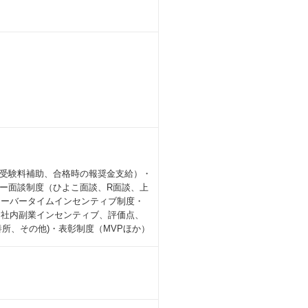
受験料補助、合格時の報奨金支給）・
ー面談制度（ひよこ面談、R面談、上
オーバータイムインセンティブ制度・
（社内副業インセンティブ、評価点、
所、その他)・表彰制度（MVPほか）