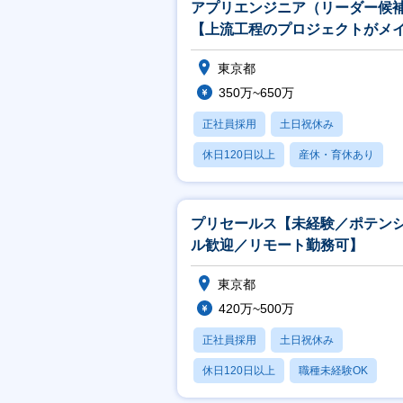
アプリエンジニア（リーダー候
【上流工程のプロジェクトがメ
／チーム常駐／自社内プライム
東京都
有】
350万~650万
正社員採用
土日祝休み
休日120日以上
産休・育休あり
月残業20時間以内
プリセールス【未経験／ポテン
ル歓迎／リモート勤務可】
東京都
420万~500万
正社員採用
土日祝休み
休日120日以上
職種未経験OK
産休・育休あり