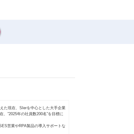
た現在、SIerを中⼼とした⼤⼿企業
2025年の社員数200名”を⽬標に
SES営業やRPA製品の導入サポートな