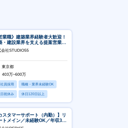
営業職》建築業界経験者大歓迎！
築・建設業界を支える提案営業職
年休125日◎フレックス
会社STUDIO55
東京都
403万~600万
正社員採用
職種・業界未経験OK
土日祝休み
休日120日以上
産休・育休あり
カスタマーサポート（内勤）】リ
ートメイン／未経験OK／年収340
～／年間休日125日