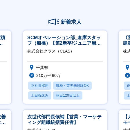
新着求人
実績
SCMオペレーション部_倉庫スタッ
《
週4
フ（船橋）【第2新卒/ジュニア層歓
建
迎】
│
株式会社クラス（CLAS）
株式
千葉県
310万~460万
正社員採用
職種・業界未経験OK
土日祝休み
休日120日以上
産休・育休あり
改善
次世代部門長候補【営業・マーケテ
【
につ
ィング組織統括責任者】
モ
万