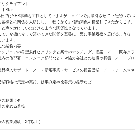
主なクライアント
⼿SIer
同社ではSES事業を主軸としていますが、メインでお取引させていただいてい
お客様との関係を大切にし、「狭く深く」信頼関係を構築してきたからこそ、
」と声をかけていただけるような関係性となっています。
こで、今後は今まで築いてきた関係を基盤に、更に事業規模を広げるような「
ています。
主な業務内容
エンジニアの希望条件ヒアリングと案件のマッチング、提案 ／ ・既存クラ
社内の他部署（エンジニア部門など）や協力会社との連携や折衝 ／ ・プロ
ー
製品導入サポート ／ ・新規事業・サービスの提案営業 ／ ・チームマネ
）
営業戦略の策定や実行、効果測定や改善策の提示など
更の範囲：有
社の定める業務
法人営業経験（3年以上）