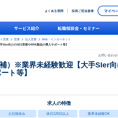
マイペ
よくある質問
採用ご担当者様
サービス紹介
転職相談会・セミナー
ント営業
営業
法人営業
Web・インターネット
SIer向けのSES営業やRPA製品の導入サポート等】
お問い合わせ番
補）※業界未経験歓迎【大手SIer向
ポート等】
求人の特徴
土日祝休み
休日120日以上
業界未経験OK