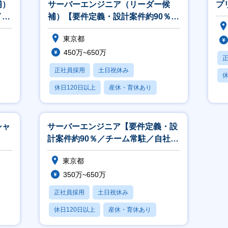
補）
サーバーエンジニア（リーダー候
プ
イン
補）【要件定義・設計案件約90％／
案件
チーム常駐／自社内プライム案件
東京都
有】
450万~650万
正社員採用
土日祝休み
休
休日120日以上
産休・育休あり
月残業20時間以内
シャ
サーバーエンジニア【要件定義・設
計案件約90％／チーム常駐／自社内
プライム案件有】
東京都
350万~650万
正社員採用
土日祝休み
休日120日以上
産休・育休あり
月残業20時間以内