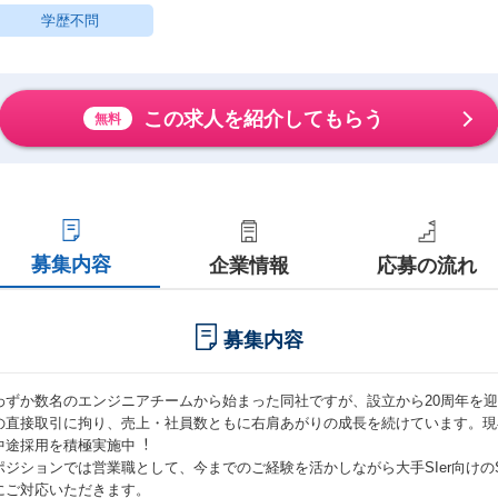
学歴不問
この求人を紹介してもらう
無料
募集内容
企業情報
応募の流れ
募集内容
わずか数名のエンジニアチームから始まった同社ですが、設⽴から20周年を迎え
の直接取引に拘り、売上・社員数ともに右肩あがりの成⻑を続けています。現在、”
中途採用を積極実施中︕
ポジションでは営業職として、今までのご経験を活かしながら大手SIer向けの
にご対応いただきます。