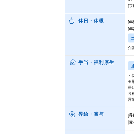
[
休日・休暇
[年
[
介
手当・福利厚生
・
弔
長
各
営
昇給・賞与
[昇
[賞