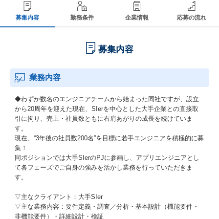
募集内容
勤務条件
企業情報
応募の流れ
募集内容
業務内容
◆わずか数名のエンジニアチームから始まった同社ですが、設⽴
から20周年を迎えた現在、SIerを中心とした大手企業との直接取
引に拘り、売上・社員数ともに右肩あがりの成長を続けていま
す。
現在、“3年後の社員数200名”を目標に若手エンジニアを積極的に募
集！
同ポジションでは大手SIerのPJに参画し、アプリエンジニアとし
て各フェーズでご自身の強みを活かし業務を行っていただきま
す。
▽主なクライアント：大手SIer
▽主な業務内容：要件定義・調査／分析・基本設計（機能要件・
非機能要件）・詳細設計・検証