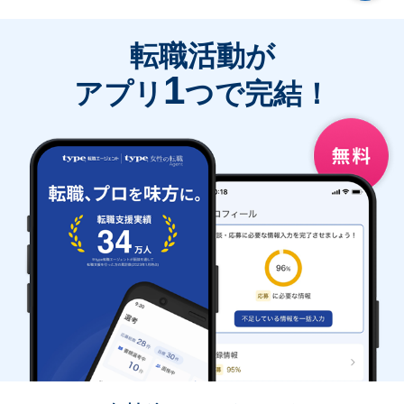
転職活動が
1
アプリ
つで完結！