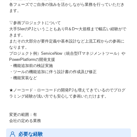
各フェーズでご自身の強みを活かしながら業務を行っていただき
ます。
▽参画プロジェクトについて
大手SIerのPJということもありR＆D〜大規模まで幅広い経験がで
きます。
またその大部分が要件定義や基本設計など上流工程からの参画に
なります。
プロジェクト例）ServiceNow（統合型ITマネジメントツール）や
PowerPlatformの開発支援
・機能追加前の検証実施
・ツールの機能追加に伴う設計書の作成及び修正
・機能実装など
★ノーコード・ローコードの開発PJも増えてきているのでプログ
ラミング経験が浅い方でも安心して参画いただけます。
変更の範囲：有
会社の定める業務
必要な経験