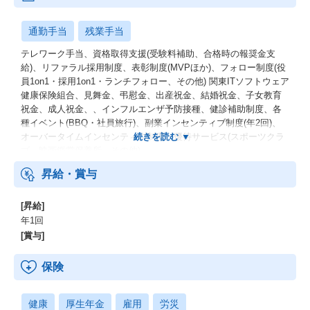
通勤手当
残業手当
テレワーク手当、資格取得支援(受験料補助、合格時の報奨金支
給)、リファラル採用制度、表彰制度(MVPほか)、フォロー制度(役
員1on1・採用1on1・ランチフォロー、その他) 関東ITソフトウェア
健康保険組合、見舞金、弔慰金、出産祝金、結婚祝金、子女教育
祝金、成人祝金、、インフルエンザ予防接種、健診補助制度、各
種イベント(BBQ・社員旅行)、副業インセンティブ制度(年2回)、
オーバータイムインセンティブ制度、優待サービス(スポーツクラ
ブ、映画鑑賞保養所、その他)
昇給・賞与
[昇給]
年1回
[賞与]
保険
健康
厚生年金
雇用
労災