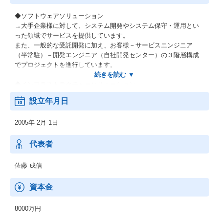
◆ソフトウェアソリューション
→大手企業様に対して、システム開発やシステム保守・運用とい
った領域でサービスを提供しています。
また、一般的な受託開発に加え、お客様－サービスエンジニア
（半常駐）－開発エンジニア（自社開発センター）の３階層構成
でプロジェクトを進行しています。
◆インフラストラクチャーソリューション
→案件に対してエンジニアを提案・提供するだけのシステム・エ
設立年月日
ンジニアリング・サービスとは異なり、お客様の抱えている経営
課題やシステム開発の目的を理解し、案件に対して最適なスキル
2005年 2月 1日
セットのエンジニアを提案・提供しています。
◆パッケージソリューション
代表者
→「業務効率化」をテーマに、RPA/AI/Cloud製品・サービスの導
入サポートを提供しています。
佐藤 成信
導入した後もそれで終わりではなく、万全のサポート体制で貴社
のビジネスを継続的に支援します。
資本金
8000万円