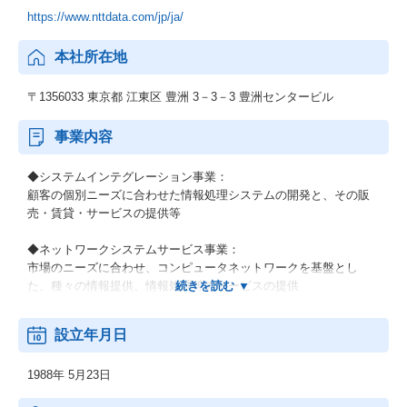
https://www.nttdata.com/jp/ja/
本社所在地
〒1356033 東京都 江東区 豊洲 3－3－3 豊洲センタービル
事業内容
◆システムインテグレーション事業：
顧客の個別ニーズに合わせた情報処理システムの開発と、その販
売・賃貸・サービスの提供等
◆ネットワークシステムサービス事業：
市場のニーズに合わせ、コンピュータネットワークを基盤とし
た、種々の情報提供、情報処理等のサービスの提供
◆その他の事業：
設立年月日
顧客の経営上の問題点に係わる調査・分析、情報処理システムの
在り方に係わる企画・提案、保守・ファシリティマネジメント等
1988年 5月23日