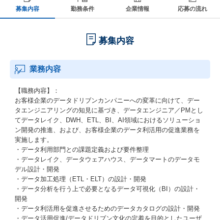
募集内容
勤務条件
企業情報
応募の流れ
募集内容
業務内容
【職務内容】：
お客様企業のデータドリブンカンパニーへの変革に向けて、デー
タエンジニアリングの知見に基づき、データエンジニア／PMとし
てデータレイク、DWH、ETL、BI、AI領域におけるソリューショ
ン開発の推進、および、お客様企業のデータ利活用の促進業務を
実施します。
・データ利用部門との課題定義および要件整理
・データレイク、データウェアハウス、データマートのデータモ
デル設計・開発
・データ加工処理（ETL・ELT）の設計・開発
・データ分析を行う上で必要となるデータ可視化（BI）の設計・
開発
・データ利活用を促進させるためのデータカタログの設計・開発
・データ活用促進/データドリブン文化の定着を目的としたユーザ