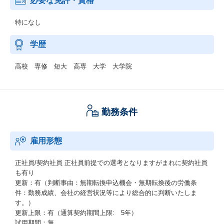
必要な免許・資格
特になし
学歴
高校 専修 短大 高専 大学 大学院
勤務条件
雇用形態
正社員/契約社員
正社員前提での選考となりますがまれに契約社員
も有り
更新：有（判断事由：無期転換申込機会・無期転換後の労働条
件：勤務成績、会社の経営状況等により総合的に判断いたしま
す。）
更新上限：有（通算契約期間上限: 5年）
試用期間：無