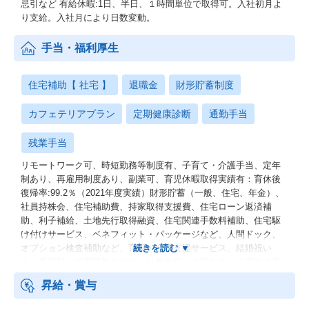
忌引など 有給休暇:1日、半日、１時間単位で取得可。入社初月よ
り支給。入社月により日数変動。
手当・福利厚生
住宅補助【 社宅 】
退職金
財形貯蓄制度
カフェテリアプラン
定期健康診断
通勤手当
残業手当
リモートワーク可、時短勤務等制度有、子育て・介護手当、定年
制あり、再雇用制度あり、副業可、育児休暇取得実績有：育休後
復帰率:99.2％（2021年度実績）財形貯蓄（一般、住宅、年金）、
社員持株会、住宅補助費、持家取得支援費、住宅ローン返済補
助、利子補給、土地先行取得融資、住宅関連手数料補助、住宅駆
け付けサービス、ベネフィット・パッケージなど、人間ドック、
オプション検査補助など、育児・介護支援サービス、結婚祝い
金、弔慰料、災害見舞金など、社員食堂、企業年金（企業年金基
金、確定拠出年金）、電気通信共済会(個人年金、遺児育英基金)
昇給・賞与