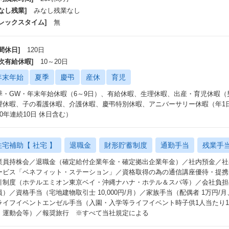
なし残業]
みなし残業なし
フレックスタイム]
無
間休日]
120日
年次有給休暇]
10～20日
年末年始
夏季
慶弔
産休
育児
季・GW・年末年始休暇（6～9日）、有給休暇、生理休暇、出産・育児休暇
理休暇、子の看護休暇、介護休暇、慶弔特別休暇、アニバーサリー休暇（年1
10年連続10日 休日含む）
住宅補助【 社宅 】
退職金
財形貯蓄制度
通勤手当
残業手
業員持株会／退職金（確定給付企業年金・確定拠出企業年金）／社内預金／社
ービス「ベネフィット・ステーション」／資格取得の為の通信講座優待・提携
引制度（ホテルエミオン東京ベイ・沖縄ナハナ・ホテル＆スパ等）／会社負担
員）／資格手当（宅地建物取引士 10,000円/月）／家族手当（配偶者 1万円/月
ライフイベントエンゼル手当（入園・入学等ライフイベント時子供1人当たり1
・運動会等）／報奨旅行 ※すべて当社規定による