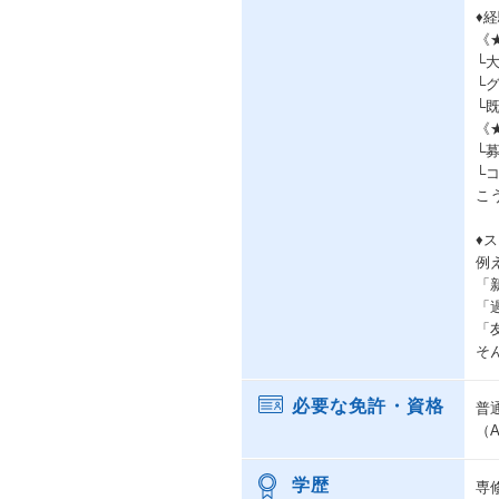
♦
《
└
└
└
《
└
└
こ
♦
例え
「
「
「
そ
必要な免許・資格
普
（
学歴
専