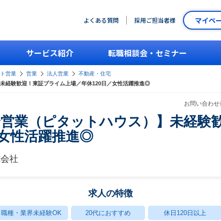
マイペ
よくある質問
採用ご担当者様
サービス紹介
転職相談会・セミナー
ント営業
営業
法人営業
不動産・住宅
未経験歓迎！東証プライム上場／年休120日／女性活躍推進◎
お問い合わせ番
介営業（ピタットハウス）】未経験
／女性活躍推進◎
式会社
求人の特徴
職種・業界未経験OK
20代におすすめ
休日120日以上