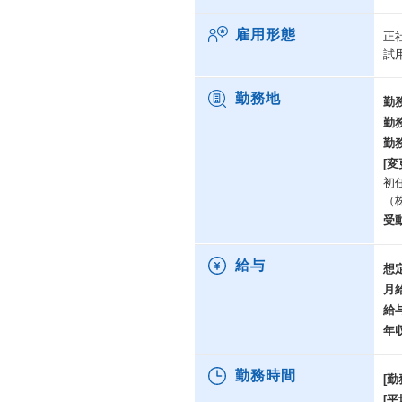
雇用形態
正
試
勤務地
勤
勤
勤
[変
初
（
受
給与
想
月
給
年
勤務時間
[勤
[