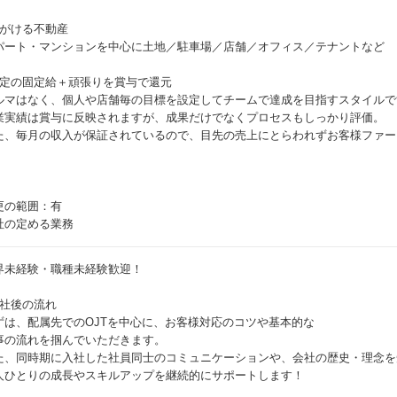
手がける不動産
パート・マンションを中心に土地／駐車場／店舗／オフィス／テナントなど
安定の固定給＋頑張りを賞与で還元
ルマはなく、個人や店舗毎の目標を設定してチームで達成を目指すスタイルで
業実績は賞与に反映されますが、成果だけでなくプロセスもしっかり評価。
た、毎月の収入が保証されているので、目先の売上にとらわれずお客様ファー
。
更の範囲：有
社の定める業務
界未経験・職種未経験歓迎！
入社後の流れ
ずは、配属先でのOJTを中心に、お客様対応のコツや基本的な
事の流れを掴んでいただきます。
た、同時期に入社した社員同士のコミュニケーションや、会社の歴史・理念を
人ひとりの成長やスキルアップを継続的にサポートします！