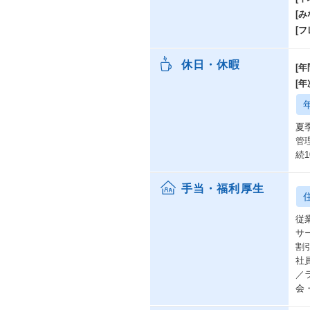
[み
[
休日・休暇
[年
[
夏
管
続
手当・福利厚生
従
サ
割
社
／
会