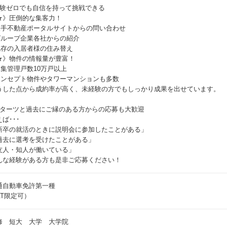
経験ゼロでも自信を持って挑戦できる
★》圧倒的な集客力！
大手不動産ポータルサイトからの問い合わせ
グループ企業各社からの紹介
既存の入居者様の住み替え
★》物件の情報量が豊富！
募集管理戸数10万戸以上
コンセプト物件やタワーマンションも多数
うした点から成約率が高く、未経験の方でもしっかり成果を出せています。
スターツと過去にご縁のある方からの応募も大歓迎
ば･･･
新卒の就活のときに説明会に参加したことがある」
過去に選考を受けたことがある」
友人・知人が働いている」
んな経験がある方も是非ご応募ください！
通自動車免許第一種
AT限定可）
修 短大 大学 大学院