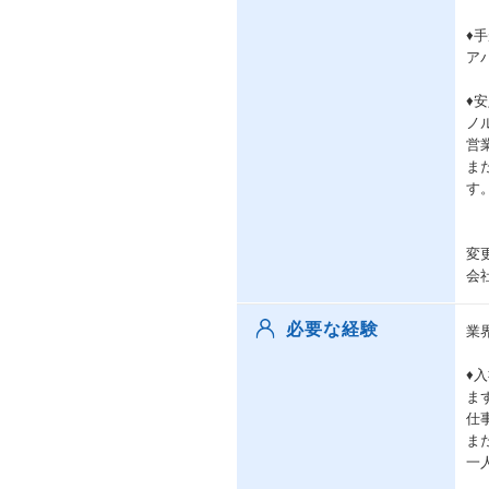
♦
ア
♦
ノ
営
ま
す
変
会
必要な経験
業
♦
ま
仕
ま
一