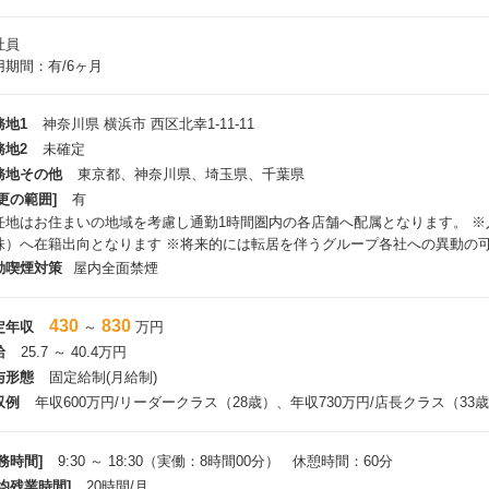
社員
用期間：有/6ヶ月
務地1
神奈川県 横浜市 西区北幸1-11-11
務地2
未確定
務地その他
東京都、神奈川県、埼玉県、千葉県
更の範囲]
有
任地はお住まいの地域を考慮し通勤1時間圏内の各店舗へ配属となります。 
株）へ在籍出向となります ※将来的には転居を伴うグループ各社への異動の
動喫煙対策
屋内全面禁煙
430
830
定年収
～
万円
給
25.7 ～ 40.4万円
与形態
固定給制(月給制)
収例
年収600万円/リーダークラス（28歳）、年収730万円/店長クラス（33
務時間]
9:30 ～ 18:30（実働：8時間00分） 休憩時間：60分
平均残業時間]
20時間/月