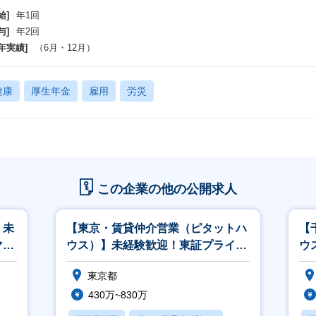
給]
年1回
与]
年2回
年実績]
（6月・12月）
健康
厚生年金
雇用
労災
この企業の他の公開求人
】未
【東京・賃貸仲介営業（ピタットハ
【
マな
ウス）】未経験歓迎！東証プライム
ウ
推進
上場／年休120日／女性活躍推進◎
上
東京都
430万~830万