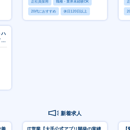
正社員採用
職種・業界未経験OK
20代におすすめ
休日120日以上
2
産休・育休あり
トハ
イム
進◎
新着求人
改善
IT営業【大手公式アプリ開発の実績
【