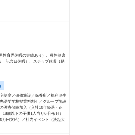
（男性育児休暇の実績あり）、母性健康
日 記念日休暇）、ステップ休暇（勤
当
宅制度／研修施設／保養所／福利厚生
先語学学校授業料割引／グループ施設
の医療保険加入（入社10年経過・正
、18歳以下の子供1人当り6千円/月）
0万円支給）／社内イベント（決起大