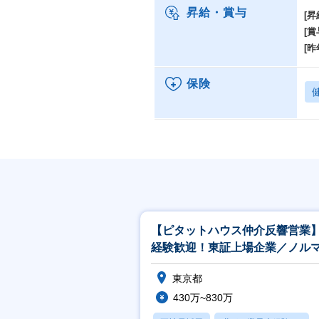
昇給・賞与
[昇
[賞
[昨
保険
【ピタットハウス仲介反響営業
経験歓迎！東証上場企業／ノル
し／年間休日120日／女性活躍
東京都
◎
430万~830万