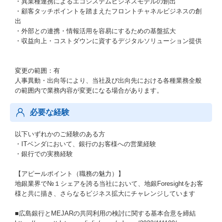
・異業種連携によるエコシステムビジネスモデルの創出
・顧客タッチポイントを踏まえたフロントチャネルビジネスの創
出
・外部との連携・情報活用を容易にするための基盤拡大
・収益向上・コストダウンに資するデジタルソリューション提供
変更の範囲：有
人事異動・出向等により、当社及び出向先における各種業務全般
の範囲内で業務内容が変更になる場合があります。
必要な経験
以下いずれかのご経験のある方
・ITベンダにおいて、銀行のお客様への営業経験
・銀行での実務経験
【アピールポイント（職務の魅力）】
地銀業界で№１シェアを誇る当社において、地銀Foresightをお客
様と共に描き、さらなるビジネス拡大にチャレンジしています
■広島銀行とMEJARの共同利用の検討に関する基本合意を締結