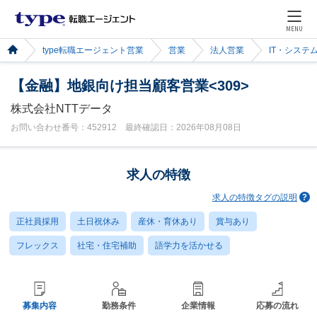
MENU
type転職エージェント営業
営業
法人営業
IT・システ
【金融】地銀向け担当顧客営業<309>
株式会社NTTデータ
お問い合わせ番号：452912 最終確認日：2026年08月08日
求人の特徴
求人の特徴タグの説明
正社員採用
土日祝休み
産休・育休あり
賞与あり
フレックス
社宅・住宅補助
語学力を活かせる
募集内容
勤務条件
企業情報
応募の流れ