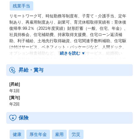
残業手当
リモートワーク可、時短勤務等制度有、子育て・介護手当、定年
制あり、再雇用制度あり、副業可、育児休暇取得実績有：育休後
復帰率:99.2％（2021年度実績）財形貯蓄（一般、住宅、年金）、
社員持株会、住宅補助費、持家取得支援費、住宅ローン返済補
助、利子補給、土地先行取得融資、住宅関連手数料補助、住宅駆
け付けサービス、ベネフィット・パッケージなど、人間ドック、
オプション検査補助など、育児・介護支援サービス、結婚祝い
金、弔慰料、災害見舞金など、社員食堂、企業年金（企業年金基
金、確定拠出年金）、電気通信共済会(個人年金、遺児育英基金)
昇給・賞与
[昇給]
年1回
[賞与]
年2回
保険
健康
厚生年金
雇用
労災