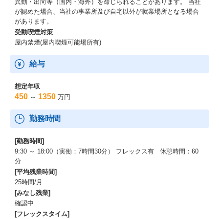
異動・出向等（国内・海外）を命じられることがあります。 当社
が認めた場合、当社の事業所及び自宅以外が就業場所となる場合
があります。
受動喫煙対策
屋内禁煙(屋内喫煙可能場所有)
給与
想定年収
450
1350
～
万円
勤務時間
[勤務時間]
9:30 ～ 18:00（実働：7時間30分） フレックス有 休憩時間：60
分
[平均残業時間]
25時間/月
[みなし残業]
確認中
[フレックスタイム]