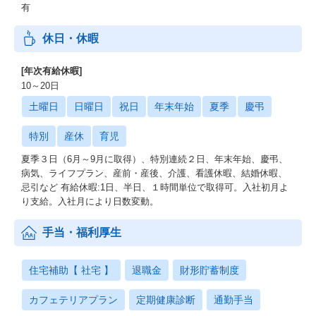
有
休日・休暇
[年次有給休暇]
10～20日
土曜日
日曜日
祝日
年末年始
夏季
慶弔
特別
産休
育児
夏季３日（6月～9月に取得）、特別連続２日、年末年始、慶弔、
病気、ライフプラン、産前・産後、介護、看護休暇、結婚休暇、
忌引など 有給休暇:1日、半日、１時間単位で取得可。入社初月よ
り支給。入社月により日数変動。
手当・福利厚生
住宅補助【 社宅 】
退職金
財形貯蓄制度
カフェテリアプラン
定期健康診断
通勤手当