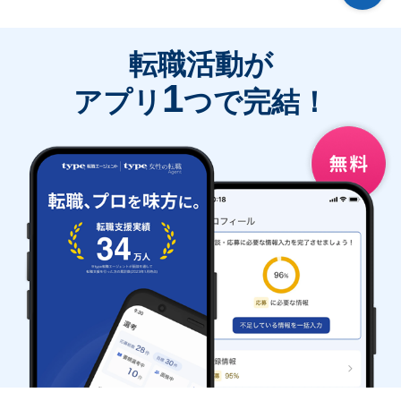
転職活動が
1
アプリ
つで完結！