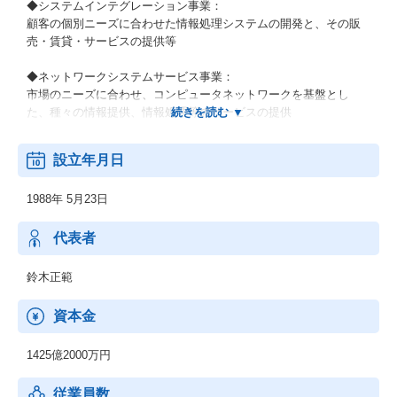
◆システムインテグレーション事業：
顧客の個別ニーズに合わせた情報処理システムの開発と、その販
売・賃貸・サービスの提供等
◆ネットワークシステムサービス事業：
市場のニーズに合わせ、コンピュータネットワークを基盤とし
た、種々の情報提供、情報処理等のサービスの提供
◆その他の事業：
設立年月日
顧客の経営上の問題点に係わる調査・分析、情報処理システムの
在り方に係わる企画・提案、保守・ファシリティマネジメント等
1988年 5月23日
代表者
鈴木正範
資本金
1425億2000万円
従業員数