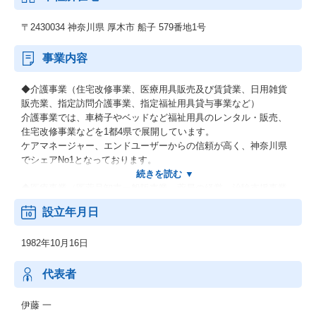
〒2430034 神奈川県 厚木市 船子 579番地1号
事業内容
◆介護事業（住宅改修事業、医療用具販売及び賃貸業、日用雑貨
販売業、指定訪問介護事業、指定福祉用具貸与事業など）
介護事業では、車椅子やベッドなど福祉用具のレンタル・販売、
住宅改修事業などを1都4県で展開しています。
ケアマネージャー、エンドユーザーからの信頼が高く、神奈川県
でシェアNo1となっております。
◆医療事業（医薬品卸売一般販売業、薬局の経営、治験支援事業
(SMO)、医療ガス販売業、一般事務備品販売及び賃貸業、医療事
設立年月日
務および経理の受託業務、病・医院の経営コンサルティング業
務、医療機関向けコンピュータシステムの開発・構築・運用管
1982年10月16日
理・導入支援）
医療事業では、神奈川県内に30店舗の薬局を展開し、本社のある
厚木市には11店舗を展開。市内の利用者数はトップクラス。
代表者
そのほか、病院で医師が患者様に開発中の薬を投与して、効果や
安全を確認する臨床試験（治験）を行うなど様々な事業を展開。
伊藤 一
今後も新たな取り組みに挑戦することで、よりよい医療を目指し