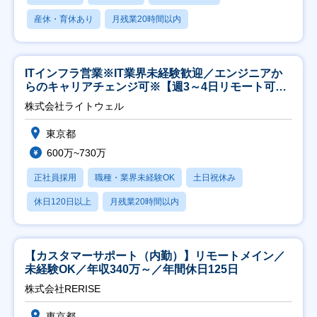
産休・育休あり
月残業20時間以内
ITインフラ営業※IT業界未経験歓迎／エンジニアか
らのキャリアチェンジ可※【週3～4日リモート可
能】
株式会社ライトウェル
東京都
600万~730万
正社員採用
職種・業界未経験OK
土日祝休み
休日120日以上
月残業20時間以内
【カスタマーサポート（内勤）】リモートメイン／
未経験OK／年収340万～／年間休日125日
株式会社RERISE
東京都