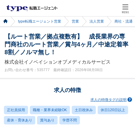
MENU
type転職エージェント営業
営業
法人営業
商社・流通
【ルート営業／拠点複数有】 成長業界の専
門商社のルート営業／賞与4ヶ月／中途定着率
8割／ノルマ無し！
株式会社イノベイションオブメディカルサービス
お問い合わせ番号：535777 最終確認日：2026年08月08日
求人の特徴
求人の特徴タグの説明
正社員採用
職種・業界未経験OK
土日祝休み
休日120日以上
産休・育休あり
賞与あり
学歴不問