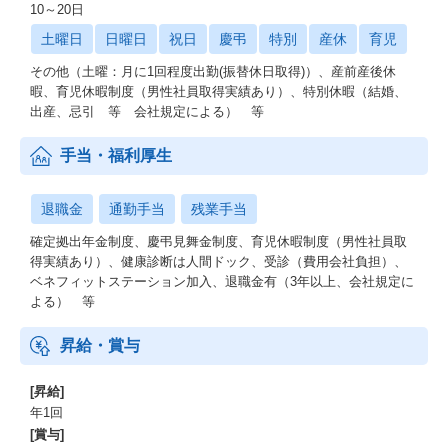
10～20日
土曜日
日曜日
祝日
慶弔
特別
産休
育児
その他（土曜：月に1回程度出勤(振替休日取得)）、産前産後休
暇、育児休暇制度（男性社員取得実績あり）、特別休暇（結婚、
出産、忌引 等 会社規定による） 等
手当・福利厚生
退職金
通勤手当
残業手当
確定拠出年金制度、慶弔見舞金制度、育児休暇制度（男性社員取
得実績あり）、健康診断は人間ドック、受診（費用会社負担）、
ベネフィットステーション加入、退職金有（3年以上、会社規定に
よる） 等
昇給・賞与
[昇給]
年1回
[賞与]