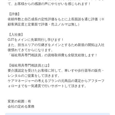
て、お客様からの感謝の声にやりがいを感じられます！
【評価】
依頼件数と自己成長の定性評価をもとに上長面談を通じ評価（※
顧客満足度と定量面で評価・売上ノルマは無し）
【入社後】
OJTをメインに先輩同行し学びます！
また、担当エリアの引継ぎをメインとするため新規の開拓は入社
後慣れてきてからになります。
「福祉用具専門相談員」の資格取得費も全額支給致します！
【福祉用具専門相談員とは】
要介護認定を受けたお客様に対して、車いすや歩行器等の販売・
レンタルのご提案をして頂きます。
ケアマネージャーの考えるプランの元商品の選定からアフターフ
ォローまでを一気通貫で行いサポートして頂きます。
変更の範囲：有
会社の定める業務