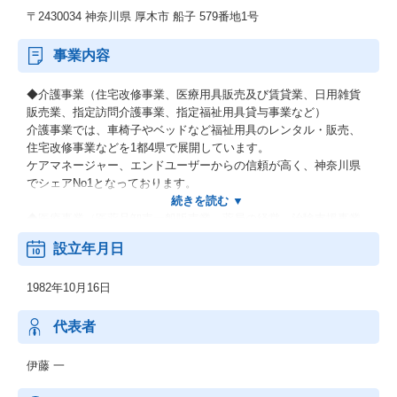
〒2430034 神奈川県 厚木市 船子 579番地1号
事業内容
◆介護事業（住宅改修事業、医療用具販売及び賃貸業、日用雑貨
販売業、指定訪問介護事業、指定福祉用具貸与事業など）
介護事業では、車椅子やベッドなど福祉用具のレンタル・販売、
住宅改修事業などを1都4県で展開しています。
ケアマネージャー、エンドユーザーからの信頼が高く、神奈川県
でシェアNo1となっております。
◆医療事業（医薬品卸売一般販売業、薬局の経営、治験支援事業
(SMO)、医療ガス販売業、一般事務備品販売及び賃貸業、医療事
設立年月日
務および経理の受託業務、病・医院の経営コンサルティング業
務、医療機関向けコンピュータシステムの開発・構築・運用管
1982年10月16日
理・導入支援）
医療事業では、神奈川県内に30店舗の薬局を展開し、本社のある
厚木市には11店舗を展開。市内の利用者数はトップクラス。
代表者
そのほか、病院で医師が患者様に開発中の薬を投与して、効果や
安全を確認する臨床試験（治験）を行うなど様々な事業を展開。
伊藤 一
今後も新たな取り組みに挑戦することで、よりよい医療を目指し
社会に貢献します。