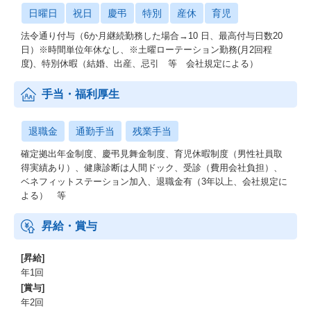
日曜日
祝日
慶弔
特別
産休
育児
法令通り付与（6か月継続勤務した場合→10 日、最高付与日数20
日）※時間単位年休なし、※土曜ローテーション勤務(月2回程
度)、特別休暇（結婚、出産、忌引 等 会社規定による）
手当・福利厚生
退職金
通勤手当
残業手当
確定拠出年金制度、慶弔見舞金制度、育児休暇制度（男性社員取
得実績あり）、健康診断は人間ドック、受診（費用会社負担）、
ベネフィットステーション加入、退職金有（3年以上、会社規定に
よる） 等
昇給・賞与
[昇給]
年1回
[賞与]
年2回