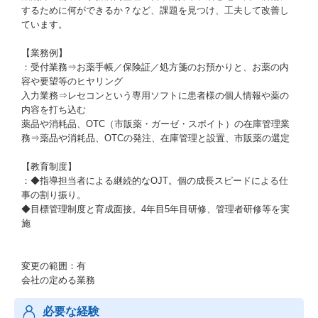
するために何ができるか？など、課題を見つけ、工夫して改善し
ています。
【業務例】
：受付業務⇒お薬手帳／保険証／処方箋のお預かりと、お薬の内
容や要望等のヒヤリング
入力業務⇒レセコンという専用ソフトに患者様の個人情報や薬の
内容を打ち込む
薬品や消耗品、OTC（市販薬・ガーゼ・スポイト）の在庫管理業
務⇒薬品や消耗品、OTCの発注、在庫管理と設置、市販薬の選定
【教育制度】
：◆指導担当者による継続的なOJT。個の成長スピードによる仕
事の割り振り。
◆目標管理制度と育成面接。4年目5年目研修、管理者研修等を実
施
変更の範囲：有
会社の定める業務
必要な経験