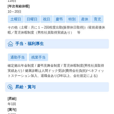
118日
[年次有給休暇]
10～20日
土曜日
日曜日
祝日
慶弔
特別
産休
育児
その他（土曜：月に１～2回程度出勤(振替休日取得)）/産前産後休
暇／育児休暇制度（男性社員取得実績あり） 等
手当・福利厚生
通勤手当
残業手当
確定拠出年金制度 / 慶弔見舞金制度 / 育児休暇制度(男性社員取得
実績あり) / 健康診断は人間ドック受診(費用会社負担)/ベネフィッ
トステーション加入、退職金あり(3年以上、会社規定による)
昇給・賞与
[昇給]
年1回
[賞与]