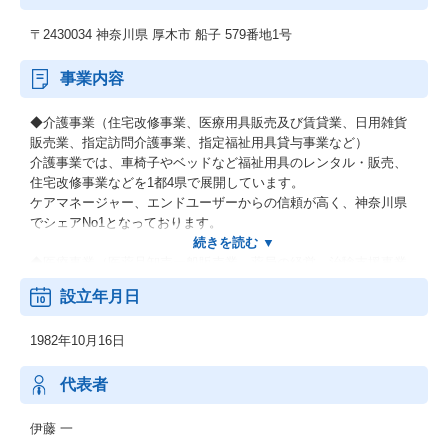
〒2430034 神奈川県 厚木市 船子 579番地1号
事業内容
◆介護事業（住宅改修事業、医療用具販売及び賃貸業、日用雑貨
販売業、指定訪問介護事業、指定福祉用具貸与事業など）
介護事業では、車椅子やベッドなど福祉用具のレンタル・販売、
住宅改修事業などを1都4県で展開しています。
ケアマネージャー、エンドユーザーからの信頼が高く、神奈川県
でシェアNo1となっております。
◆医療事業（医薬品卸売一般販売業、薬局の経営、治験支援事業
(SMO)、医療ガス販売業、一般事務備品販売及び賃貸業、医療事
設立年月日
務および経理の受託業務、病・医院の経営コンサルティング業
務、医療機関向けコンピュータシステムの開発・構築・運用管
1982年10月16日
理・導入支援）
医療事業では、神奈川県内に30店舗の薬局を展開し、本社のある
厚木市には11店舗を展開。市内の利用者数はトップクラス。
代表者
そのほか、病院で医師が患者様に開発中の薬を投与して、効果や
安全を確認する臨床試験（治験）を行うなど様々な事業を展開。
伊藤 一
今後も新たな取り組みに挑戦することで、よりよい医療を目指し