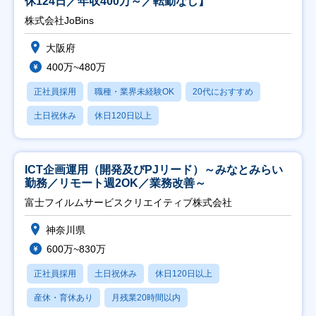
休124日／年収400万～／転勤なし】
株式会社JoBins
大阪府
400万~480万
正社員採用
職種・業界未経験OK
20代におすすめ
土日祝休み
休日120日以上
ICT企画運用（開発及びPJリード）～みなとみらい
勤務／リモート週2OK／業務改善～
富士フイルムサービスクリエイティブ株式会社
神奈川県
600万~830万
正社員採用
土日祝休み
休日120日以上
産休・育休あり
月残業20時間以内