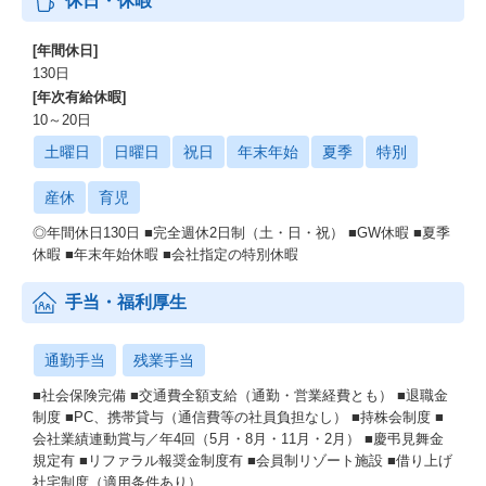
休日・休暇
[年間休日]
130日
[年次有給休暇]
10～20日
土曜日
日曜日
祝日
年末年始
夏季
特別
産休
育児
◎年間休日130日 ■完全週休2日制（土・日・祝） ■GW休暇 ■夏季
休暇 ■年末年始休暇 ■会社指定の特別休暇
手当・福利厚生
通勤手当
残業手当
■社会保険完備 ■交通費全額支給（通勤・営業経費とも） ■退職金
制度 ■PC、携帯貸与（通信費等の社員負担なし） ■持株会制度 ■
会社業績連動賞与／年4回（5月・8月・11月・2月） ■慶弔見舞金
規定有 ■リファラル報奨金制度有 ■会員制リゾート施設 ■借り上げ
社宅制度（適用条件あり）