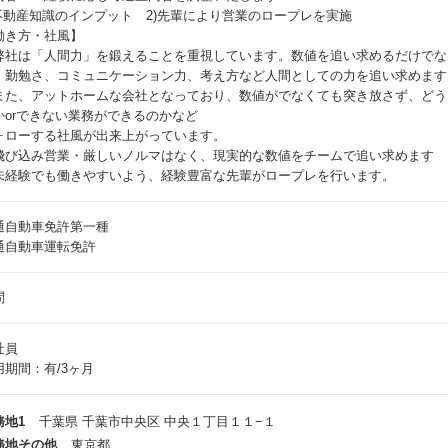
)不動産知識のインプット 2)先輩により営業のロープレを実施
働き方・社風】
弊社は「人間力」を鍛えることを重視しています。数値を追い求めるだけでな
、勤勉さ、コミュニケーション力、考え方など人間としての力を追い求めます
また、アットホームな会社となっており、数値がでなくても突き放さず、どう
かorできない業務ができるのかなど
ォローする社風が出来上がっています。
飛び込み営業・厳しいノルマはなく、現実的な数値をチームで追い求めます
未経験でも働きやすいよう、経験豊富な先輩がロープレを行います。
通自動車免許第一種
通自動車運転免許
問
社員
用期間：有/3ヶ月
務地1
千葉県 千葉市中央区 中央１丁目１１−１
務地その他
東京都