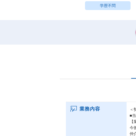
学歴不問
業務内容
＜
■
【
今
仲