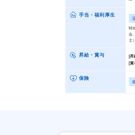
---
手当・福利厚生
時
会
士
昇給・賞与
[昇
[賞
保険