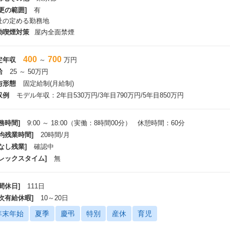
更の範囲]
有
社の定める勤務地
動喫煙対策
屋内全面禁煙
400
700
定年収
～
万円
給
25 ～ 50万円
与形態
固定給制(月給制)
収例
モデル年収：2年目530万円/3年目790万円/5年目850万円
務時間]
9:00 ～ 18:00（実働：8時間00分） 休憩時間：60分
平均残業時間]
20時間/月
なし残業]
確認中
フレックスタイム]
無
間休日]
111日
年次有給休暇]
10～20日
年末年始
夏季
慶弔
特別
産休
育児