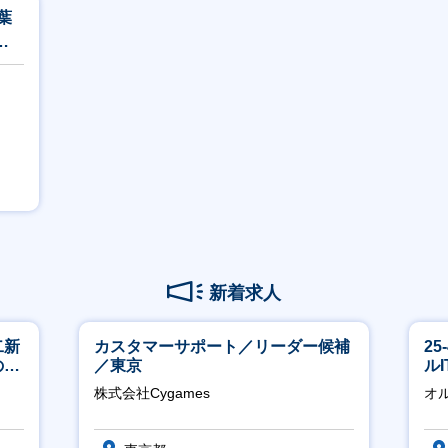
葉
有
新着求人
二新
カスタマーサポート／リーダー候補
2
のマ
／東京
ル
修充
株式会社Cygames
オ