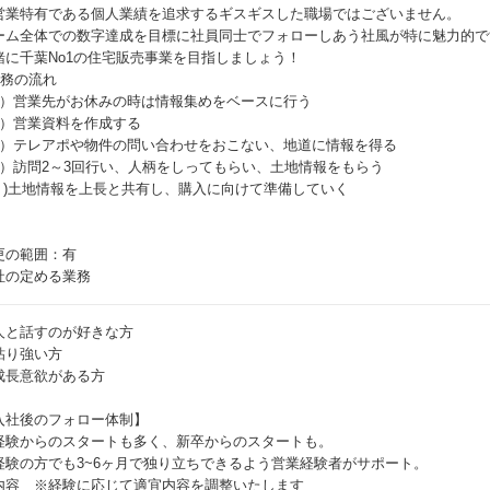
営業特有である個人業績を追求するギスギスした職場ではございません。
ーム全体での数字達成を目標に社員同士でフォローしあう社風が特に魅力的で
緒に千葉No1の住宅販売事業を目指しましょう！
業務の流れ
1）営業先がお休みの時は情報集めをベースに行う
2）営業資料を作成する
3）テレアポや物件の問い合わせをおこない、地道に情報を得る
4）訪問2～3回行い、人柄をしってもらい、土地情報をもらう
5 )土地情報を上長と共有し、購入に向けて準備していく
更の範囲：有
社の定める業務
人と話すのが好きな方
粘り強い方
成長意欲がある方
入社後のフォロー体制】
経験からのスタートも多く、新卒からのスタートも。
経験の方でも3~6ヶ月で独り立ちできるよう営業経験者がサポート。
内容 ※経験に応じて適宜内容を調整いたします