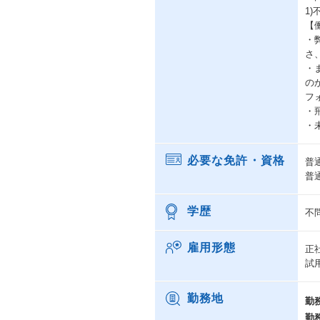
1
【
・
さ
・
の
フ
・
・
必要な免許・資格
普
普
学歴
不
雇用形態
正
試
勤務地
勤
勤