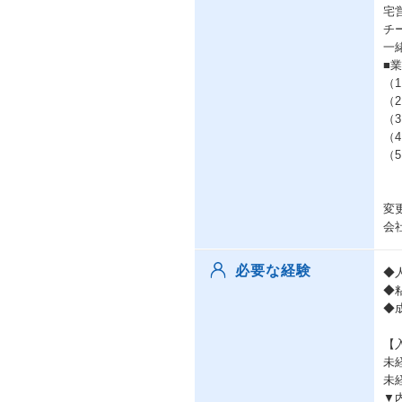
宅
チ
一
■
（
（
（
（
（
変
会
必要な経験
◆
◆
◆
【
未
未
▼