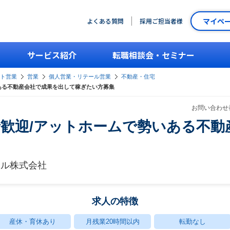
マイペ
よくある質問
採用ご担当者様
サービス紹介
転職相談会・セミナー
ント営業
営業
個人営業・リテール営業
不動産・住宅
ある不動産会社で成果を出して稼ぎたい方募集
お問い合わせ番
歓迎/アットホームで勢いある不動
ナル株式会社
求人の特徴
産休・育休あり
月残業20時間以内
転勤なし