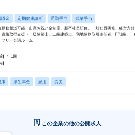
退職金
定期健康診断
通勤手当
残業手当
短勤務相談可能、出産お祝い金制度、新卒社員研修、一般社員研修、経営方針
、資格取得支援（一級建築士、二級建築士、宅地建物取引主任者、FP1級、
）フリー会議ルーム
給]
年1回
与]
健康
厚生年金
雇用
労災
この企業の他の公開求人