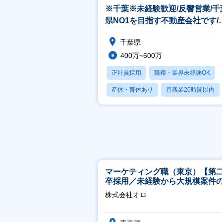
※千葉※未経験歓迎/反響営業/千
県NO1を目指す不動産会社です/
給取得率8割以上
千葉県
400万~600万
正社員採用
職種・業界未経験OK
産休・育休あり
月残業20時間以内
転勤なし
マーケティング職（東京）【第
卒採用／未経験から大規模案件
ーケティングが経験できる／研
株式会社オロ
実】