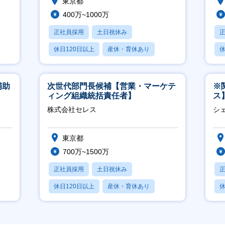
東京都
400万~1000万
正社員採用
土日祝休み
休日120日以上
産休・育休あり
休
月残業20時間以内
月
補助
次世代部門長候補【営業・マーケテ
※
）
ィング組織統括責任者】
ス
ー
株式会社セレス
シ
東京都
700万~1500万
正社員採用
土日祝休み
休日120日以上
産休・育休あり
休
賞与あり