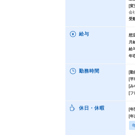
[変
会
受
給与
想
月
給
年
勤務時間
[勤
[
[み
[
休日・休暇
[年
[