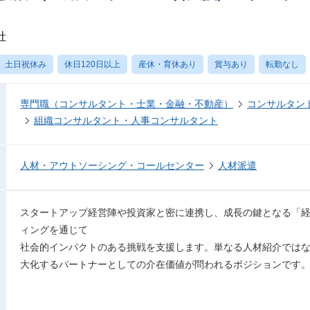
社
土日祝休み
休日120日以上
産休・育休あり
賞与あり
転勤なし
専門職（コンサルタント・士業・金融・不動産）
コンサルタン
組織コンサルタント・人事コンサルタント
人材・アウトソーシング・コールセンター
人材派遣
スタートアップ経営陣や投資家と密に連携し、成長の鍵となる「
ィングを通じて
社会的インパクトのある挑戦を支援します。単なる人材紹介では
大化するパートナーとしての介在価値が問われるポジションです