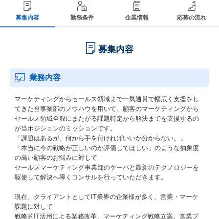
募集内容
勤務条件
企業情報
応募の流れ
募集内容
業務内容
マーケティングからセールス領域まで一気通貫で幅広く支援をし
てきた当事業部のノウハウを用いて、顧客のマーケティングから
セールス領域全般にまたがる課題特定から解決までを支援するの
が当ポジションのミッションです。
「課題はあるが、何から手を付ければいいか分からない。」
「本当に今の戦略が正しいのか評価してほしい」のような抽象度
の高い顧客のお悩みに対して
セールスマーケティング事業部のケーパと最新のテクノロジーを
駆使して解決へ導くコンサルを行っていただきます。
現在、クライアントとしてIT業界の企業様が多く、営業・マーケ
課題に対して
戦略的IT活用による業務改革、マーケティング戦略立案、営業プ