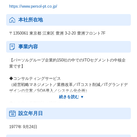
https://www.persol-pt.co.jp/
本社所在地
〒1350061 東京都 江東区 豊洲 3-2-20 豊洲フロント7F
事業内容
【パーソルグループ企業約150社の中でのITOセグメントの中核企
業です】
◆コンサルティングサービス
（経営戦略マネジメント／業務改革／ITコスト削減／ITグランドデ
ザインの立案／SOA導入／システム化企画）
◆システム基盤設計／構築サービス
（ビジネスプロセスの改善／コストダウン）
設立年月日
◆セールスマーケティングサービス
1977年 9月24日
（セールス・マーケティングBPOサービス）
※元BPOソリューションズが合併