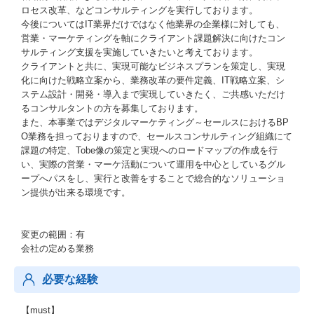
ロセス改革、などコンサルティングを実行しております。
今後についてはIT業界だけではなく他業界の企業様に対しても、
営業・マーケティングを軸にクライアント課題解決に向けたコン
サルティング支援を実施していきたいと考えております。
クライアントと共に、実現可能なビジネスプランを策定し、実現
化に向けた戦略立案から、業務改革の要件定義、IT戦略立案、シ
ステム設計・開発・導入まで実現していきたく、ご共感いただけ
るコンサルタントの方を募集しております。
また、本事業ではデジタルマーケティング～セールスにおけるBP
O業務を担っておりますので、セールスコンサルティング組織にて
課題の特定、Tobe像の策定と実現へのロードマップの作成を行
い、実際の営業・マーケ活動について運用を中心としているグル
ープへパスをし、実行と改善をすることで総合的なソリューショ
ン提供が出来る環境です。
変更の範囲：有
会社の定める業務
必要な経験
【must】