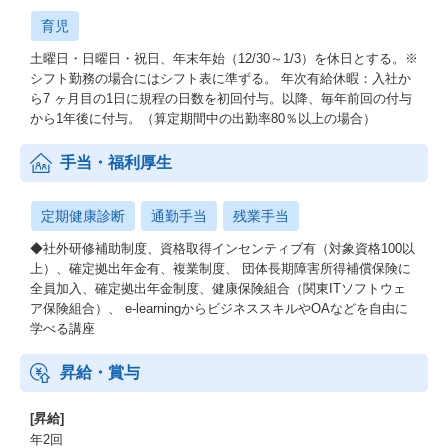
育児
土曜日・日曜日・祝日、年末年始（12/30～1/3）を休日とする。※
シフト勤務の場合にはシフト表に準ずる。 年次有給休暇：入社か
ら7 ヶ月目の1日に規程の日数を初回付与。以降、毎年前回の付与
から1年後に付与。（算定期間中の出勤率80％以上の場合）
手当・福利厚生
定期健康診断
通勤手当
残業手当
◆社外研修補助制度、資格取得インセンティブ有（対象資格100以
上）、確定拠出年金有、複業制度、 団体長期障害所得補償保険に
全員加入、確定拠出年金制度、健康保険組合（関東ITソフトウェ
ア保険組合）、 e-learningからビジネススキルやOAなどを自由に
学べる講座
昇給・賞与
[昇給]
年2回