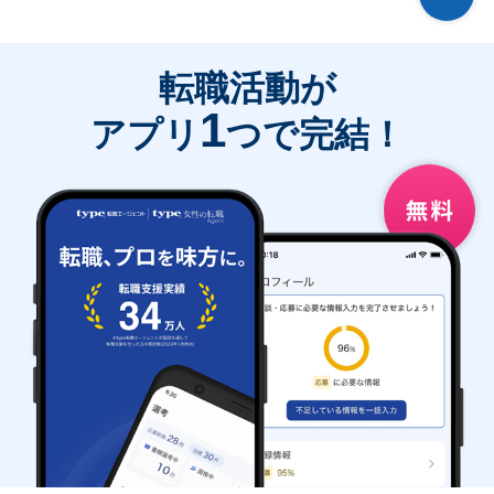
転職活動が
1
アプリ
つで完結！