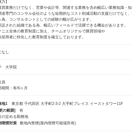
魅力】
購買業務だけでなく、営業や会計等、関連する業務を含め幅広い業務知識・知
調達専門のコンサル会社のような短期的なコスト削減活動の支援だけでなく、
う為、コンサルタントとしての経験の幅が広がります。
新設された組織である為、幅広いフィールドで活躍できる機会があります。
クニエ全体の教育制度に加え、チームオリジナルで購買領域や
途採用者に特化した教育制度を確立しております。
になし
学 大学院
社員
用期間：有/6ヶ月
務地1
東京都 千代田区 大手町2-3-2 大手町プレイス イーストタワー11F
更の範囲]
有
社の定める勤務地
動喫煙対策
敷地内禁煙(屋内喫煙可能場所有)