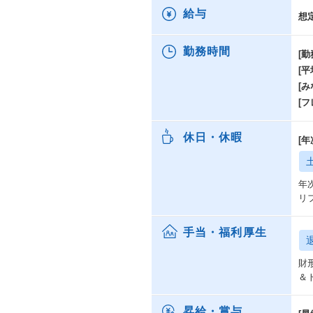
給与
想
勤務時間
[勤
[
[み
[
休日・休暇
[
年
リ
手当・福利厚生
財
＆
昇給・賞与