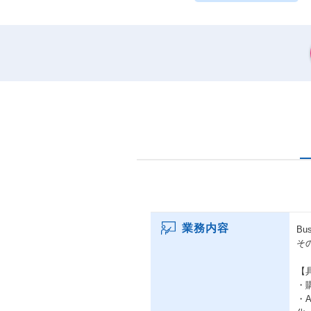
業務内容
Bu
そ
【
・