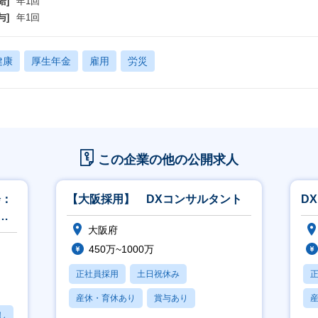
給]
年1回
与]
年1回
健康
厚生年金
雇用
労災
この企業の他の公開求人
会：
【大阪採用】 DXコンサルタント
D
ス
大阪府
450万~1000万
正社員採用
土日祝休み
産休・育休あり
賞与あり
し