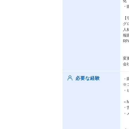
化
・
【
グ
人
報
R
変
会
必要な経験
・
※
・
＜
・
・