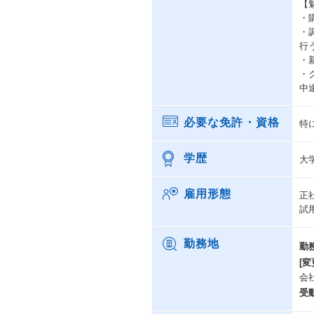
【
・
・
行
・
・
中
必要な免許・資格
特
学歴
大
雇用形態
正
試
勤務地
勤
[変
会
受