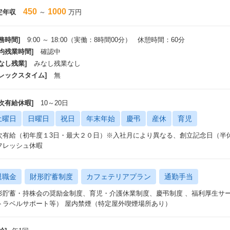
450
1000
定年収
～
万円
務時間]
9:00 ～ 18:00（実働：8時間00分） 休憩時間：60分
平均残業時間]
確認中
なし残業]
みなし残業なし
フレックスタイム]
無
年次有給休暇]
10～20日
土曜日
日曜日
祝日
年末年始
慶弔
産休
育児
次有給（初年度１3日・最大２０日）※入社月により異なる、創立記念日（半
フレッシュ休暇
退職金
財形貯蓄制度
カフェテリアプラン
通勤手当
形貯蓄・持株会の奨励金制度、育児・介護休業制度、慶弔制度 、福利厚生サ
トラベルサポート等） 屋内禁煙（特定屋外喫煙場所あり）