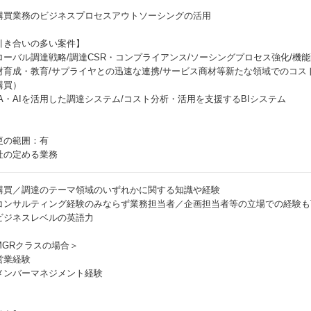
購買業務のビジネスプロセスアウトソーシングの活用
引き合いの多い案件】
ローバル調達戦略/調達CSR・コンプライアンス/ソーシングプロセス強化/機
材育成・教育/サプライヤとの迅速な連携/サービス商材等新たな領域でのコス
購買）
PA・AIを活用した調達システム/コスト分析・活用を支援するBIシステム
更の範囲：有
社の定める業務
購買／調達のテーマ領域のいずれかに関する知識や経験
コンサルティング経験のみならず業務担当者／企画担当者等の立場での経験も
ビジネスレベルの英語力
MGRクラスの場合＞
営業経験
メンバーマネジメント経験