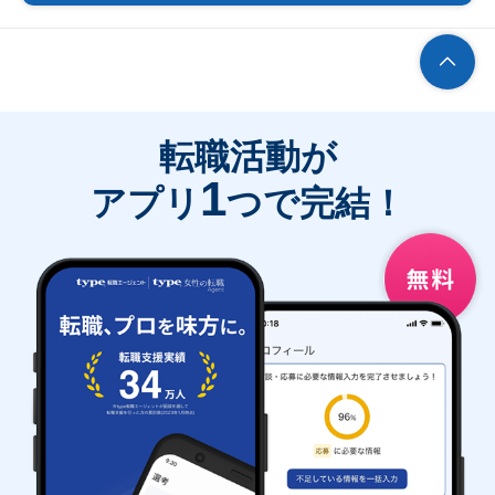
転職活動が
1
アプリ
つで完結！