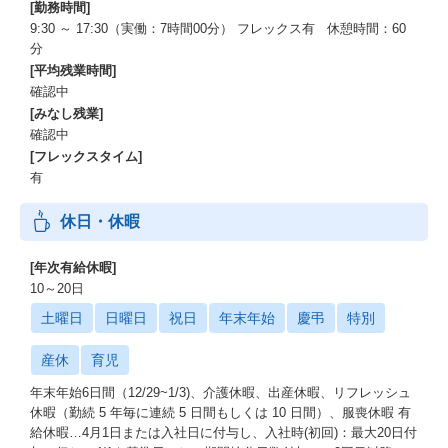
[勤務時間]
9:30 ～ 17:30（実働：7時間00分） フレックス有 休憩時間：60
分
[平均残業時間]
確認中
[みなし残業]
確認中
[フレックスタイム]
有
休日・休暇
[年次有給休暇]
10～20日
土曜日
日曜日
祝日
年末年始
慶弔
特別
産休
育児
年末年始6日間（12/29~1/3)、介護休暇、出産休暇、リフレッシュ
休暇（勤続 5 年毎に連続 5 日間もしくは 10 日間）、服喪休暇 有
給休暇…4月1日または入社日に付与し、入社時(初回)：最大20日付