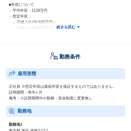
■年収について
・平均年収：1128万円
・想定年収：
∟25歳入社4年/600万円～
∟30歳入社9年/850万円～
∟35歳入社14年/1,000万円～
・年収テーブル
∟ライン職/プロフェッショナル職：1300万円－
∟専門職上級：950ｰ1150万円
勤務条件
∟専門職：800ｰ900万円
∟総合職主任：700ｰ750万円
∟総合職社員：580ｰ600万円
雇用形態
※年功序列ではなく年1回評価の機会があります
■働く環境について
正社員
※想定年収は最低年収を保証するものではありません。
・1日勤務時間：7時間
試用期間：有/6ヶ月
・フレックスタイム：有
備考：※試用期間中の勤務・賃金制度に変更無し
・平均残業時間：月29.4時間
・有休取得数：11.5日
勤務地
・リモートワーク率：8割
・離職率：2.3％
勤務地1
・平均勤続年数：12年
東京都 港区 港南2-17-1