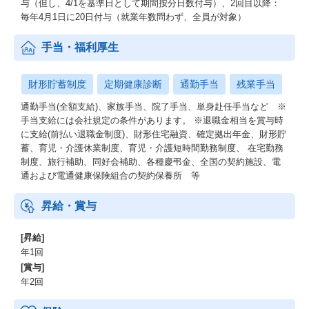
与（但し、4/1を基準日として期間按分日数付与）、2回目以降：
毎年4月1日に20日付与（就業年数問わず、全員が対象）
手当・福利厚生
財形貯蓄制度
定期健康診断
通勤手当
残業手当
通勤手当(全額支給)、家族手当、院了手当、単身赴任手当など ※
手当支給には会社規定の条件があります。 ※退職金相当を賞与時
に支給(前払い退職金制度)、財形住宅融資、確定拠出年金、財形貯
蓄、育児・介護休業制度、育児・介護短時間勤務制度、 在宅勤務
制度、旅行補助、同好会補助、各種慶弔金、全国の契約施設、電
通および電通健康保険組合の契約保養所 等
昇給・賞与
[昇給]
年1回
[賞与]
年2回