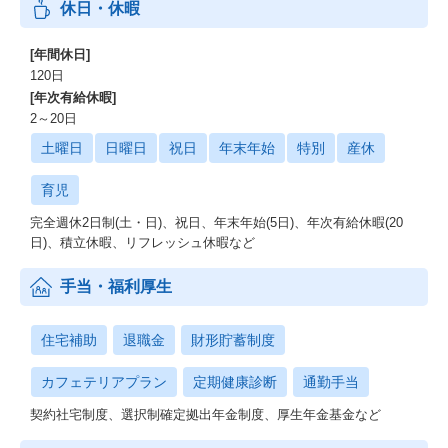
休日・休暇
[年間休日]
120日
[年次有給休暇]
2～20日
土曜日
日曜日
祝日
年末年始
特別
産休
育児
完全週休2日制(土・日)、祝日、年末年始(5日)、年次有給休暇(20
日)、積立休暇、リフレッシュ休暇など
手当・福利厚生
住宅補助
退職金
財形貯蓄制度
カフェテリアプラン
定期健康診断
通勤手当
契約社宅制度、選択制確定拠出年金制度、厚⽣年⾦基⾦など