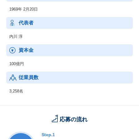
【コンサルティング・シンクタンク】
1969年 2月20日
◆経営コンサルティング
◆経済調査・政策提言
◆産業創造
代表者
内川 淳
資本金
100億円
従業員数
3,258名
応募の流れ
Step.1