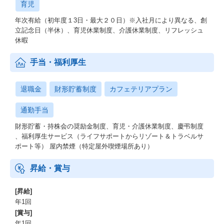
育児
年次有給（初年度１3日・最大２０日）※入社月により異なる、創
立記念日（半休）、育児休業制度、介護休業制度、リフレッシュ
休暇
手当・福利厚生
退職金
財形貯蓄制度
カフェテリアプラン
通勤手当
財形貯蓄・持株会の奨励金制度、育児・介護休業制度、慶弔制度
、福利厚生サービス（ライフサポートからリゾート＆トラベルサ
ポート等） 屋内禁煙（特定屋外喫煙場所あり）
昇給・賞与
[昇給]
年1回
[賞与]
年1回