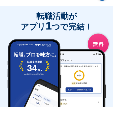
転職活動が
1
アプリ
つで完結！