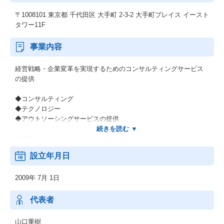
〒1008101 東京都 千代田区 大手町 2-3-2 大手町プレイス イースト
タワー11F
事業内容
経営戦略・企業変革を実現するためのコンサルティングサービス
の提供
◆コンサルティング
◆テクノロジー
◆アウトソーシングサービスの提供
【補足】
＊長期にわたってこの国のインフラと数々の日本企業を支えてき
設立年月日
た当社グループの歴史。そして世界有数のグローバルファームで
の経験と知見があります。
2009年 7月 1日
＊コンサルタントの90％がキャリア人材、事業会社出身者が51％
ということも大きな特徴です。
＊事実、既存顧客における取引の継続率は85％以上。他社様への
代表者
ご推奨意向があるとお答えくださるお客様は80％と評価をいただ
いています。
山口重樹