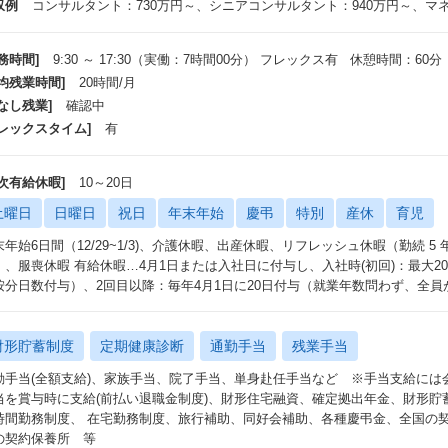
収例
コンサルタント：730万円～、シニアコンサルタント：940万円～、マネー
務時間]
9:30 ～ 17:30（実働：7時間00分） フレックス有 休憩時間：60分
平均残業時間]
20時間/月
なし残業]
確認中
フレックスタイム]
有
年次有給休暇]
10～20日
土曜日
日曜日
祝日
年末年始
慶弔
特別
産休
育児
末年始6日間（12/29~1/3)、介護休暇、出産休暇、リフレッシュ休暇（勤続 5 年
）、服喪休暇 有給休暇…4月1日または入社日に付与し、入社時(初回)：最大2
按分日数付与）、2回目以降：毎年4月1日に20日付与（就業年数問わず、全員
財形貯蓄制度
定期健康診断
通勤手当
残業手当
勤手当(全額支給)、家族手当、院了手当、単身赴任手当など ※手当支給には
当を賞与時に支給(前払い退職金制度)、財形住宅融資、確定拠出年金、財形貯
時間勤務制度、 在宅勤務制度、旅行補助、同好会補助、各種慶弔金、全国の
の契約保養所 等