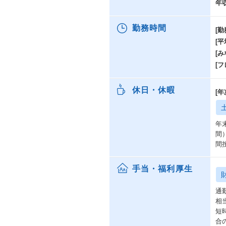
年
勤務時間
[勤
[
[み
[
休日・休暇
[
年
間
間
手当・福利厚生
通
相
短
合