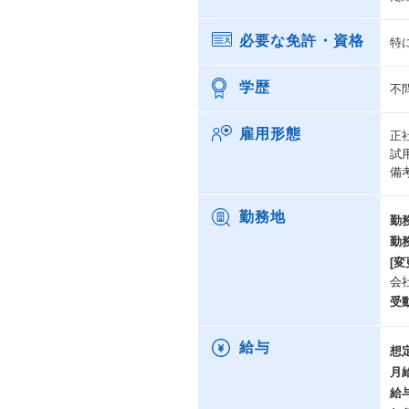
必要な免許・資格
特
学歴
不
雇用形態
正
試
備
勤務地
勤
勤
[変
会
受
給与
想
月
給