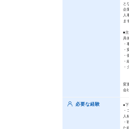
と
企
人
ま
■
具
・
・
・
・
・
変
会
必要な経験
●
・
人
・
た