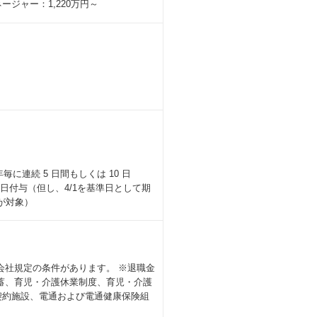
ジャー：1,220万円～
毎に連続 5 日間もしくは 10 日
0日付与（但し、4/1を基準日として期
が対象）
会社規定の条件があります。 ※退職金
蓄、育児・介護休業制度、育児・介護
契約施設、電通および電通健康保険組