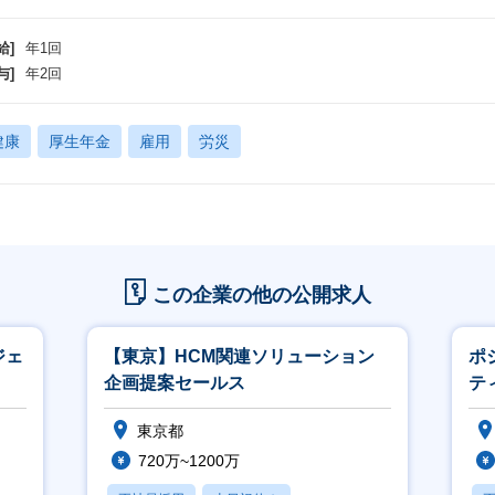
給]
年1回
与]
年2回
健康
厚生年金
雇用
労災
この企業の他の公開求人
ジェ
【東京】HCM関連ソリューション
ポ
企画提案セールス
テ
東京都
720万~1200万