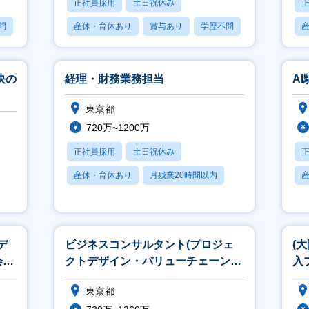
正社員採用
土日祝休み
問
産休・育休あり
賞与あり
学歴不問
決の
経理・財務業務担当
A
東京都
720万~1200万
正社員採用
土日祝休み
産休・育休あり
月残業20時間以内
賞与あり
デ
ビジネスコンサルタント(プロジェ
(
会に
クトデザイン・バリューチェーン変
入
ド】
革)
ー 
東京都