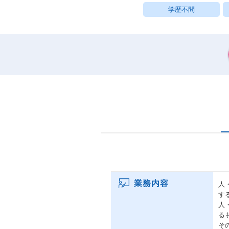
学歴不問
業務内容
人
す
人
る
そ