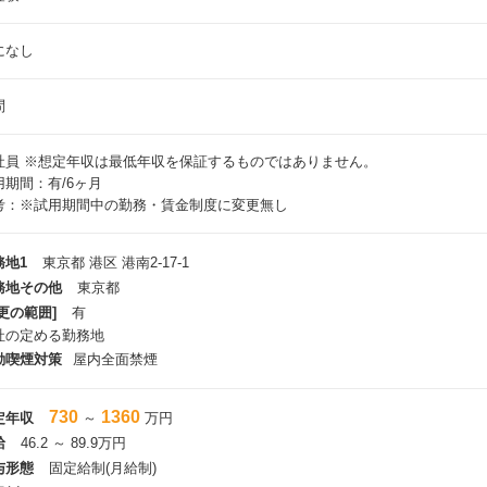
になし
問
社員
※想定年収は最低年収を保証するものではありません。
用期間：有/6ヶ月
考：※試用期間中の勤務・賃金制度に変更無し
務地1
東京都 港区 港南2-17-1
務地その他
東京都
更の範囲]
有
社の定める勤務地
動喫煙対策
屋内全面禁煙
730
1360
定年収
～
万円
給
46.2 ～ 89.9万円
与形態
固定給制(月給制)