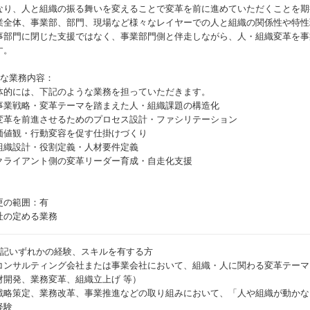
なり、人と組織の振る舞いを変えることで変革を前に進めていただくことを期
業全体、事業部、部門、現場など様々なレイヤーでの人と組織の関係性や特性
事部門に閉じた支援ではなく、事業部門側と伴走しながら、人・組織変革を事
す。
主な業務内容：
体的には、下記のような業務を担っていただきます。
事業戦略・変革テーマを踏まえた人・組織課題の構造化
変革を前進させるためのプロセス設計・ファシリテーション
価値観・行動変容を促す仕掛けづくり
組織設計・役割定義・人材要件定義
クライアント側の変革リーダー育成・自走化支援
更の範囲：有
社の定める業務
下記いずれかの経験、スキルを有する方
コンサルティング会社または事業会社において、組織・人に関わる変革テーマ
材開発、業務変革、組織立上げ 等）
戦略策定、業務改革、事業推進などの取り組みにおいて、「人や組織が動かな
経験