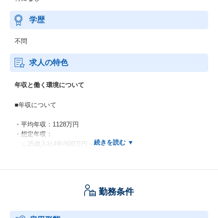
学歴
不問
求人の特色
年収と働く環境について
■年収について
・平均年収：1128万円
・想定年収：
∟25歳入社4年/600万円～
∟30歳入社9年/850万円～
∟35歳入社14年/1,000万円～
・年収テーブル
∟ライン職/プロフェッショナル職：1300万円-
勤務条件
∟専門職上級：950-1150万円
∟専門職：800-900万円
∟総合職主任：700-750万円