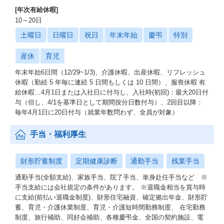
[年次有給休暇]
10～20日
土曜日
日曜日
祝日
年末年始
慶弔
特別
産休
育児
年末年始6日間（12/29~1/3)、介護休暇、出産休暇、リフレッシュ
休暇（勤続 5 年毎に連続 5 日間もしくは 10 日間）、服喪休暇 有
給休暇…4月1日または入社日に付与し、入社時(初回)：最大20日付
与（但し、4/1を基準日として期間按分日数付与）、2回目以降：
毎年4月1日に20日付与（就業年数問わず、全員が対象）
手当・福利厚生
財形貯蓄制度
定期健康診断
通勤手当
残業手当
通勤手当(全額支給)、家族手当、院了手当、単身赴任手当など ※
手当支給には会社規定の条件があります。 ※退職金相当を賞与時
に支給(前払い退職金制度)、財形住宅融資、確定拠出年金、財形貯
蓄、育児・介護休業制度、育児・介護短時間勤務制度、 在宅勤務
制度、旅行補助、同好会補助、各種慶弔金、全国の契約施設、電