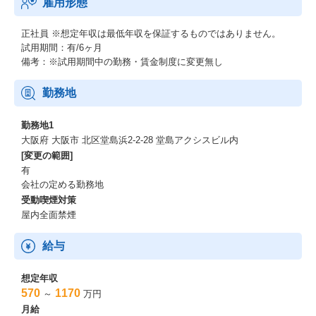
雇用形態
∟総合職社員：580-600万円
※年功序列ではなく年1回評価の機会があります
正社員
※想定年収は最低年収を保証するものではありません。
■働く環境について
試用期間：有/6ヶ月
備考：※試用期間中の勤務・賃金制度に変更無し
・1日勤務時間：7時間
・フレックスタイム：有
勤務地
・平均残業時間：月29.4時間
・有休取得数：11.5日
勤務地1
・リモートワーク率：8割
大阪府 大阪市 北区堂島浜2-2-28 堂島アクシスビル内
・離職率：2.3％
[変更の範囲]
・平均勤続年数：12年
有
会社の定める勤務地
受動喫煙対策
屋内全面禁煙
給与
想定年収
570
1170
～
万円
月給