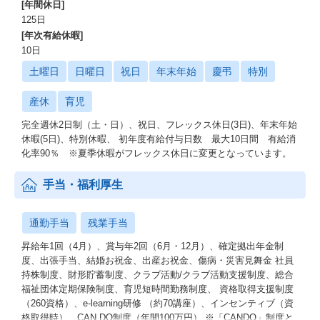
[年間休日]
125日
[年次有給休暇]
10日
土曜日
日曜日
祝日
年末年始
慶弔
特別
産休
育児
完全週休2日制（土・日）、祝日、フレックス休日(3日)、年末年始
休暇(5日)、特別休暇、 初年度有給付与日数 最大10日間 有給消
化率90％ ※夏季休暇がフレックス休日に変更となっています。
手当・福利厚生
通勤手当
残業手当
昇給年1回（4月）、賞与年2回（6月・12月）、確定拠出年金制
度、出張手当、結婚お祝金、出産お祝金、傷病・災害見舞金 社員
持株制度、財形貯蓄制度、クラブ活動/クラブ活動支援制度、総合
福祉団体定期保険制度、育児短時間勤務制度、 資格取得支援制度
（260資格）、e-learning研修 （約70講座）、インセンティブ（資
格取得時）、CAN DO制度（年間100万円） ※「CANDO」制度と