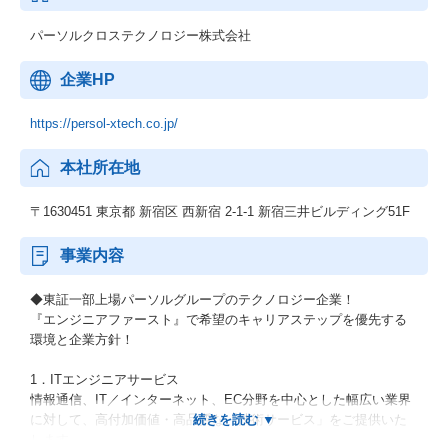
パーソルクロステクノロジー株式会社
企業HP
https://persol-xtech.co.jp/
本社所在地
〒1630451 東京都 新宿区 西新宿 2-1-1 新宿三井ビルディング51F
事業内容
◆東証一部上場パーソルグループのテクノロジー企業！
『エンジニアファースト』で希望のキャリアステップを優先する
環境と企業方針！
1．ITエンジニアサービス
情報通信、IT／インターネット、EC分野を中心とした幅広い業界
に対して、高付加価値・高品質な「技術サービス」をご提供いた
します。