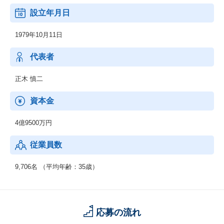
設立年月日
2．機電エンジニアサービス
開発フェーズである設計・解析・生産技術において、外部活用ニ
1979年10月11日
ーズに幅広くお応えします。
上流工程から下流工程までご提案いたします。
代表者
3．新技術領域 (RPA・セキュリティ等)
RPA、IoT、セキュリティ、MBD、ドローン等の新技術領域へのニ
正木 慎二
ーズにも対応可能です。
資本金
【男女比】
：男性74.3% 女性 25.7%
4億9500万円
【年齢構成】
従業員数
：20代：33％、30代：41％、40代以上：26％
【勤続年数】
9,706名 （平均年齢：35歳）
：0～4年以上：45％、5～9年以上：41％、10年以上：14％
【働きやすさ】
：残業平均15.8時間、有給取得率90.0%、育休・産休取得率10
応募の流れ
0％、復職率89％※男性も育児休暇取得実績があります。