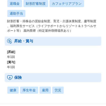
退職金
財形貯蓄制度
カフェテリアプラン
通勤手当
財形貯蓄・持株会の奨励金制度、育児・介護休業制度、慶弔制度
、福利厚生サービス（ライフサポートからリゾート＆トラベルサ
ポート等） 屋内禁煙（特定屋外喫煙場所あり）
昇給・賞与
[昇給]
年1回
[賞与]
年1回
保険
健康
厚生年金
雇用
労災