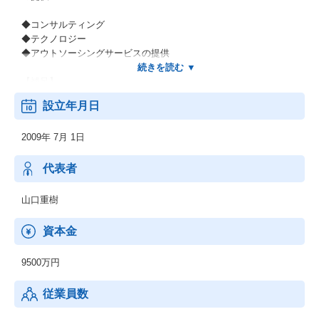
◆コンサルティング
◆テクノロジー
◆アウトソーシングサービスの提供
【補足】
＊長期にわたってこの国のインフラと数々の日本企業を支えてき
設立年月日
た当社グループの歴史。そして世界有数のグローバルファームで
の経験と知見があります。
2009年 7月 1日
＊コンサルタントの90％がキャリア人材、事業会社出身者が51％
ということも大きな特徴です。
＊事実、既存顧客における取引の継続率は85％以上。他社様への
代表者
ご推奨意向があるとお答えくださるお客様は80％と評価をいただ
いています。
山口重樹
資本金
9500万円
従業員数