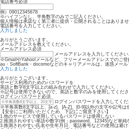
電話番号
必須
例）09012345678
※ハイフンなし、半角数字のみでご記入ください。
個人情報は承諾なく第三者に提供・公開されることはありませ
電話番号を入力してください。
入力しました
ありがとうございます。
メールアドレスを教えてください。
メールアドレス
必須
メールアドレスを入力してください
※GmailやYahoo!メールなど、フリーメールアドレスでの
au・SoftBank・docomoなどのキャリアメールは、迷
入力しました
ありがとうございます。
サービス利用のためのパスワードを
英語と数字8文字以上の組み合わせで入力してください。
※記号は使用できないので、英語と数字のみを使用してくださ
ログインパスワード
必須
ログインパスワードを入力してくだ
※半角英数8文字以上、[a-z]、[A-Z]、[0-9]以外の文字や記
【安全にご利用いただくため、下記にご留意下さい】
1.他のサービスで使用しているパスワードは使用しない
2.推測されやすい単語や数字(例：password、12345)など
3.推測されやすい氏名や生年月日、電話番号などの使用は避け