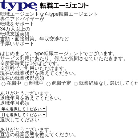
転職エージェントならtype転職エージェント
専任アドバイザーが
転職をサポート
34万人以上の
転職支援実績
書類・面接対策、年収交渉など
手厚いサポート
はじめまして。type転職エージェントでございます。
サービス利用にあたり、何点か質問させていただきます。
※所要時間は1分ほどです。
※無料でご利用いただけます。
現在の就業状況を教えてください。
現在の就業状況
必須
在職中
離職中
退職予定
就業経験なし
選択してく
ありがとうございます。
退職年月を教えてください。
退職年月
必須
選択してください。
ありがとうございます。
直近の就業形態を教えてください。