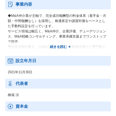
事業内容
◆M&A仲介業が主軸で、完全成功報酬型の料金体系（着手金・月
額・中間報酬なし）を採用し、株価算定や譲渡対価をベースとし
た手数料設定を行っています。
サービス領域は幅広く、M&A仲介、企業評価、デューデリジェン
ス、M&A戦略コンサルティング、事業承継支援までワンストップ
で提供
専任担当制を敷き、公認会計士・税理士資格保持者など専門家チ
ームが、案件の初期からクロージングまで全面サポーと。
設立年月日
2021年11月30日
代表者
橋場 涼
資本金