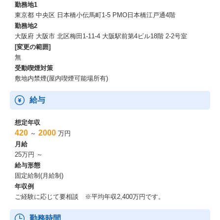
勤務地1
弊社は、大手M&A仲介会社から独立したメンバーが中心となり、2
東京都 中央区 日本橋小伝馬町1-5 PMO日本橋江戸通4階
021年11月に設立されました。
勤務地2
M&A業界でトップクラスの実績と「高い専門性」「熱い情熱」
大阪府 大阪市 北区梅田1-11-4 大阪駅前第4ビル18階 2-2号室
「信頼される人格」のすべてを併せ持つ人材を採用するという経
[変更の範囲]
営理念を掲げ、
無
ハイクオリティなサービス提供を行うことを目的としておりま
受動喫煙対策
す。
敷地内禁煙(屋内喫煙可能場所有)
弊社の理念に共感し、業界トップクラスのメンバーと一緒に高み
を目指すメンバーを募集いたします。
弊社は、M&Aアドバイザーの第二のキャリアとして、投資事業へ
給与
の関与、投資先企業での経営及びハンズオン支援等をコンサルタ
ントに担って頂きたいと考えております。
想定年収
将来的に、自らが経営者として、また自らが出資者として関与で
420
2000
～
万円
きる機会を提供することで、継続的な自己成長と人生を豊かにす
月給
る環境を提供致します。
25万円 ～
優秀なアドバイザーをメンバー一同、心よりお待ちしておりま
給与形態
す。
固定給制(月給制)
年収例
ご経験に応じて要相談 ※平均年収2,400万円です。
勤務時間