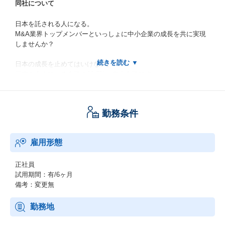
同社について
日本を託される人になる。
M&A業界トップメンバーといっしょに中小企業の成長を共に実現
しませんか？
日本の成長を止めてはいけない。
日本を支えている企業の99.7%が中小企業です。
その中小企業の3社に１社が後継者不在といわれています。
そのため、高齢化に伴う後継者不在問題の解決に中小企業の統
合・再編が急務となっています。
勤務条件
この課題解決にM&A業界トップクラスの実績を持つメンバーが集
まったのが弊社です。
雇用形態
日本の成長を止めない。
M&Aのフロントランナーとしていっしょに走り続けよう。
あなたの成長が日本の成長になる。
正社員
試用期間：有/6ヶ月
備考：変更無
【代表よりメッセージ】
・業界トップクラスのメンバーが集うM&A仲介企業で一緒に高み
勤務地
を