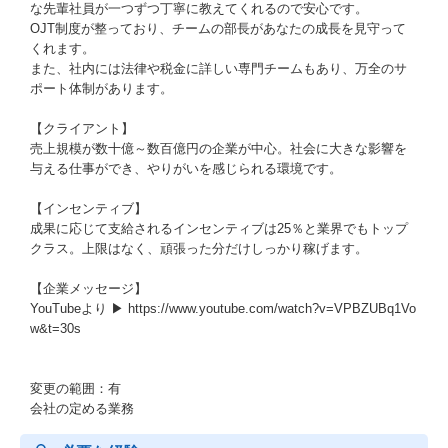
な先輩社員が一つずつ丁寧に教えてくれるので安心です。
OJT制度が整っており、チームの部長があなたの成長を見守って
くれます。
また、社内には法律や税金に詳しい専門チームもあり、万全のサ
ポート体制があります。
【クライアント】
売上規模が数十億～数百億円の企業が中心。社会に大きな影響を
与える仕事ができ、やりがいを感じられる環境です。
【インセンティブ】
成果に応じて支給されるインセンティブは25％と業界でもトップ
クラス。上限はなく、頑張った分だけしっかり稼げます。
【企業メッセージ】
YouTubeより ▶ https://www.youtube.com/watch?v=VPBZUBq1Vo
w&t=30s
変更の範囲：有
会社の定める業務