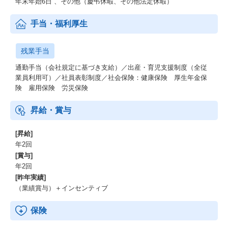
年末年始6日 、その他（慶弔休暇、その他法定休暇）
手当・福利厚生
残業手当
通勤手当（会社規定に基づき支給）／出産・育児支援制度（全従
業員利用可）／社員表彰制度／社会保険：健康保険 厚生年金保
険 雇用保険 労災保険
昇給・賞与
[昇給]
年2回
[賞与]
年2回
[昨年実績]
（業績賞与）＋インセンティブ
保険