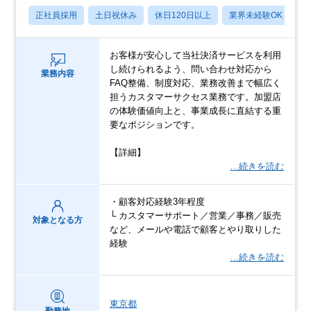
正社員採用
土日祝休み
休日120日以上
業界未経験OK
転
お客様が安心して当社決済サービスを利用
し続けられるよう、問い合わせ対応から
業務内容
FAQ整備、制度対応、業務改善まで幅広く
担うカスタマーサクセス業務です。加盟店
の体験価値向上と、事業成長に直結する重
要なポジションです。
【詳細】
…続きを読む
・顧客対応経験3年程度
└ カスタマーサポート／営業／事務／販売
対象となる方
など、メールや電話で顧客とやり取りした
経験
…続きを読む
東京都