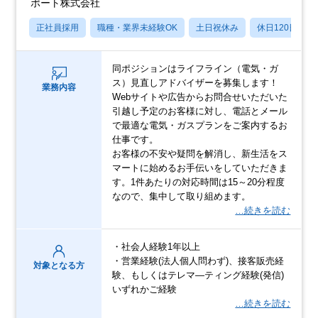
ポート株式会社
正社員採用
職種・業界未経験OK
土日祝休み
休日120日以上
同ポジションはライフライン（電気・ガ
ス）見直しアドバイザーを募集します！
業務内容
Webサイトや広告からお問合せいただいた
引越し予定のお客様に対し、電話とメール
で最適な電気・ガスプランをご案内するお
仕事です。
お客様の不安や疑問を解消し、新生活をス
マートに始めるお手伝いをしていただきま
す。1件あたりの対応時間は15～20分程度
なので、集中して取り組めます。
…続きを読む
・社会人経験1年以上
・営業経験(法人個人問わず)、接客販売経
対象となる方
験、もしくはテレマ―ティング経験(発信)
いずれかご経験
…続きを読む