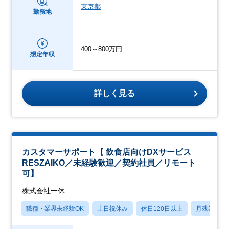
東京都
勤務地
400～800万円
想定年収
詳しく見る
カスタマーサポート【 飲食店向けDXサービス
RESZAIKO／未経験歓迎／契約社員／リモート
可】
株式会社一休
職種・業界未経験OK
土日祝休み
休日120日以上
月残業20