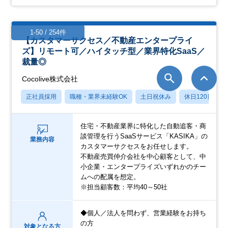
1-50 / 254件
【カスタマーサクセス／不動産エンタープライ
ズ】リモート可／ハイタッチ型／業界特化SaaS／
裁量◎
Cocolive株式会社
正社員採用
職種・業界未経験OK
土日祝休み
休日120日以上
住宅・不動産業界に特化した自動追客・商
談管理を行うSaaSサービス「KASIKA」の
業務内容
カスタマーサクセスをお任せします。
不動産売買仲介会社を中心顧客として、中
小企業・エンタープライズいずれかのチー
ムへの配属を想定。
※担当顧客数：平均40～50社
◆個人／法人を問わず、営業経験をお持ち
の方
対象となる方