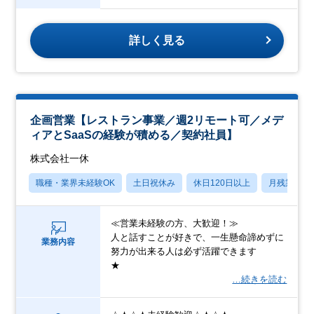
詳しく見る
企画営業【レストラン事業／週2リモート可／メデ
ィアとSaaSの経験が積める／契約社員】
株式会社一休
職種・業界未経験OK
土日祝休み
休日120日以上
月残業20
≪営業未経験の方、大歓迎！≫
人と話すことが好きで、一生懸命諦めずに
業務内容
努力が出来る人は必ず活躍できます
★
…続きを読む