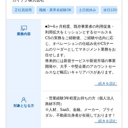
正社員採用
職種・業界未経験OK
土日祝休み
休日120日以上
■3〜6ヶ月程度、既存事業者の利用促進・
利用拡大をミッションとするセールス＆
業務内容
CSの実務をご経験後、ご経験や志向に応
じ、オペレーションの仕組み化やCSチー
ムのリーダーとしてマネジメント業務をお
任せします。
将来的には新規サービスや新規市場の事業
開発や、大手・中堅企業のアカウントセー
ルスなど幅広いキャリアパスがあります。
…続きを読む
・営業経験3年程度お持ちの方（個人法人
商材不問）
対象となる方
※人材、SaaS、金融、メーカー、ブライ
ダル、不動産出身者が在籍しております！
…続きを読む