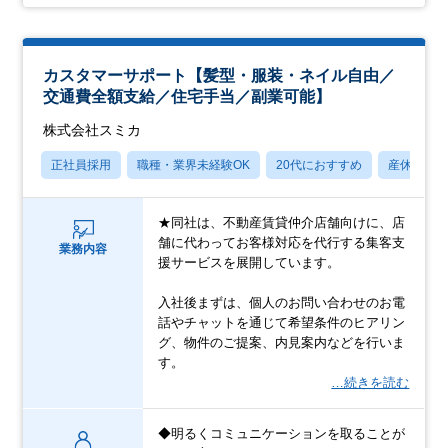
カスタマーサポート【髪型・服装・ネイル自由／
交通費全額支給／住宅手当／副業可能】
株式会社スミカ
正社員採用
職種・業界未経験OK
20代におすすめ
産休・育
★同社は、不動産賃貸仲介店舗向けに、店
舗に代わってお客様対応を代行する集客支
業務内容
援サービスを展開しています。
入社後まずは、個人のお問い合わせのお電
話やチャットを通じて希望条件のヒアリン
グ、物件のご提案、内見案内などを行いま
す。
…続きを読む
◆明るくコミュニケーションを取ることが