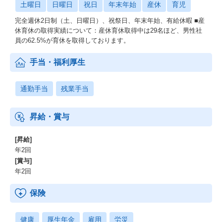
土曜日
日曜日
祝日
年末年始
産休
育児
完全週休2日制（土、日曜日）、祝祭日、年末年始、有給休暇 ■産
休育休の取得実績について：産休育休取得中は29名ほど、男性社
員の62.5%が育休を取得しております。
手当・福利厚生
通勤手当
残業手当
昇給・賞与
[昇給]
年2回
[賞与]
年2回
保険
健康
厚生年金
雇用
労災