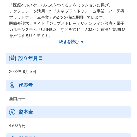
「医療ヘルスケアの未来をつくる」をミッションに掲げ、
テクノロジーを活用した「人材プラットフォーム事業」と「医療
プラットフォーム事業」の2つを軸に展開しています。
医療介護求人サイト「ジョブメドレー」やオンライン診療・電子
カルテシステム「CLINICS」などを通じ、人材不足解消と業務DX
を推進するIT企業です。
■医療介護福祉の人材採用システム「ジョブメドレー」
■クラウド診療支援システム「CLINICS」
設立年月日
■オンライン医療事典「MEDLEY」
■介護施設の検索メディア「介護のほんね」
2009年 6月 5日
■患者とつながる調剤薬局窓口支援システム「Pharms」
代表者
瀧口浩平
資本金
4700万円