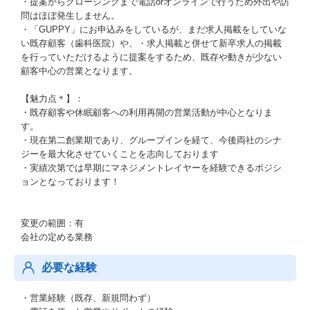
・提案からクロージングまで電話orオンラインで行うため外出や訪
問はほぼ発生しません。
・「GUPPY」にお申込みをしているが、まだ求人掲載をしていな
い既存顧客（歯科医院）や、・求人掲載と併せて新卒求人の掲載
を行っていただけるように提案をするため、既存や動きが少ない
顧客中心の営業となります。
【魅力点＊】：
・既存顧客や休眠顧客への利用再開の営業活動が中心となりま
す。
・現在第二創業期であり、グループインを経て、今後両社のシナ
ジーを最大化させていくことを志向しております
・実績次第では早期にマネジメントレイヤーを経験できるポジシ
ョンとなっております！
変更の範囲：有
会社の定める業務
必要な経験
・営業経験（既存、新規問わず）