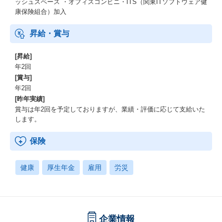
ッシュスペース ・オフィスコンビニ・ITS（関東ITソフトウェア健
康保険組合）加入
昇給・賞与
[昇給]
年2回
[賞与]
年2回
[昨年実績]
賞与は年2回を予定しておりますが、業績・評価に応じて支給いた
します。
保険
健康
厚生年金
雇用
労災
企業情報