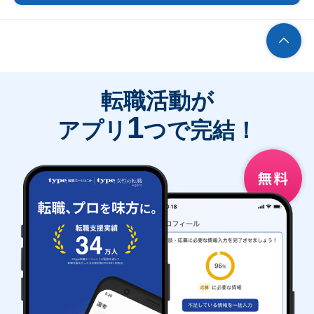
転職活動が
1
アプリ
つで完結！