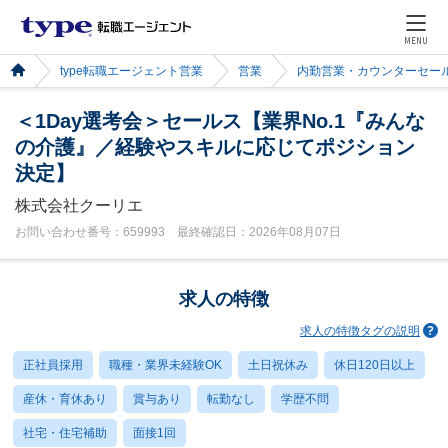
MENU
type転職エージェント営業
営業
内勤営業・カウンターセー
＜1Day選考会＞セールス【業界No.1『みんな
の介護』／経験やスキルに応じてポジション
決定】
株式会社クーリエ
お問い合わせ番号：659993 最終確認日：2026年08月07日
求人の特徴
求人の特徴タグの説明
正社員採用
職種・業界未経験OK
土日祝休み
休日120日以上
産休・育休あり
賞与あり
転勤なし
学歴不問
社宅・住宅補助
面接1回