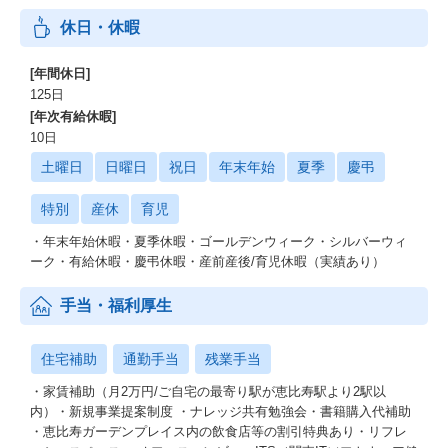
休日・休暇
[年間休日]
125日
[年次有給休暇]
10日
土曜日
日曜日
祝日
年末年始
夏季
慶弔
特別
産休
育児
・年末年始休暇・夏季休暇・ゴールデンウィーク・シルバーウィ
ーク・有給休暇・慶弔休暇・産前産後/育児休暇（実績あり）
手当・福利厚生
住宅補助
通勤手当
残業手当
・家賃補助（月2万円/ご自宅の最寄り駅が恵比寿駅より2駅以
内）・新規事業提案制度 ・ナレッジ共有勉強会・書籍購入代補助
・恵比寿ガーデンプレイス内の飲食店等の割引特典あり・リフレ