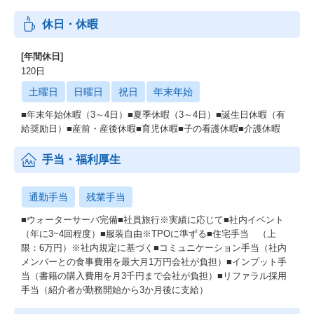
休日・休暇
[年間休日]
120日
土曜日
日曜日
祝日
年末年始
■年末年始休暇（3～4日）■夏季休暇（3～4日）■誕生日休暇（有
給奨励日）■産前・産後休暇■育児休暇■子の看護休暇■介護休暇
手当・福利厚生
通勤手当
残業手当
■ウォーターサーバ完備■社員旅行※実績に応じて■社内イベント
（年に3~4回程度）■服装自由※TPOに準ずる■住宅手当 （上
限：6万円）※社内規定に基づく■コミュニケーション手当（社内
メンバーとの食事費用を最大月1万円会社が負担）■インプット手
当（書籍の購入費用を月3千円まで会社が負担）■リファラル採用
手当（紹介者が勤務開始から3か月後に支給）