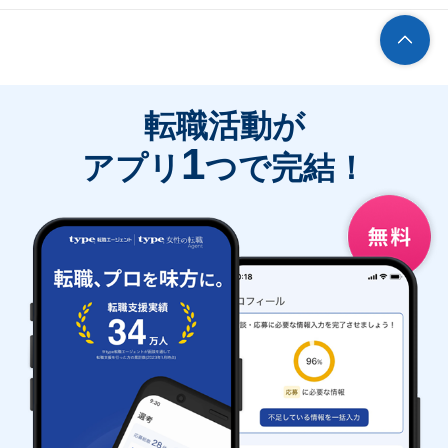
転職活動が
1
アプリ
つで完結！