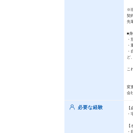
※
契
先
■
・
・
・
ど
こ
変
会
必要な経験
【
・
【
・