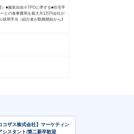
度）■服装自由※TPOに準ずる■住宅手
バーとの食事費用を最大月1万円会社が
ル採用手当（紹介者が勤務開始から3
ココザス株式会社】マーケティン
アシスタント/第二新卒歓迎