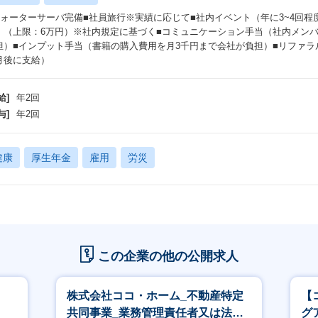
ウォーターサーバ完備■社員旅行※実績に応じて■社内イベント（年に3~4回程
 （上限：6万円）※社内規定に基づく■コミュニケーション手当（社内メン
担）■インプット手当（書籍の購入費用を月3千円まで会社が負担）■リファラ
月後に支給）
給]
年2回
与]
年2回
健康
厚生年金
雇用
労災
この企業の他の公開求人
株式会社ココ・ホーム_不動産特定
【
共同事業_業務管理責任者又は法務
グ