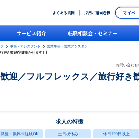
マイペ
よくある質問
採用ご担当者様
サービス紹介
転職相談会・セミナー
ーク
事務・アシスタント
営業事務・営業アシスタント
行好き歓迎/宅建生かせます！】
お問い合わせ番
歓迎／フルフレックス／旅行好き歓
求人の特徴
職種・業界未経験OK
土日祝休み
休日120日以上