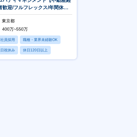
ロパティマネジメント【不動産経
者歓迎/フルフレックス/年間休日
20日】※ココザス株式会社出向
東京都
400万~550万
正社員採用
職種・業界未経験OK
土日祝休み
休日120日以上
産休・育休あり