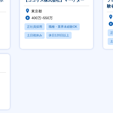
ポ
【ココザス株式会社】マーケター
プ
験
東京都
1
400万~550万
正社員採用
職種・業界未経験OK
土日祝休み
休日120日以上
賞与あり