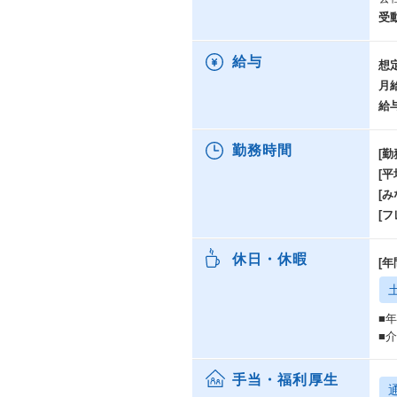
受
給与
想
月
給
勤務時間
[勤
[
[み
[
休日・休暇
[年
■
■
手当・福利厚生