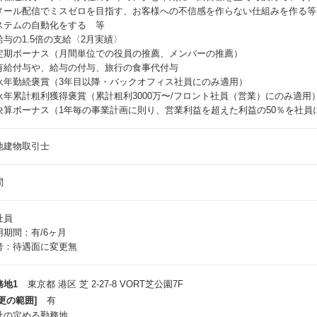
メール配信でミスゼロを目指す、お客様への不信感を作らない仕組みを作る等
ステムの自動化をする 等
給与の1.5倍の支給〈2月実績〉
定期ボーナス（月間単位での役員の推薦、メンバーの推薦）
有給付与や、給与の付与、旅行の食事代付与
永年勤続褒賞（3年目以降・バックオフィス社員にのみ適用）
永年累計粗利獲得褒賞（累計粗利3000万〜/フロント社員（営業）にのみ適用
決算ボーナス（1年毎の事業計画に則り、営業利益を超えた利益の50％を社員
地建物取引士
問
社員
用期間：有/6ヶ月
考：待遇面に変更無
務地1
東京都 港区 芝 2-27-8 VORT芝公園7F
更の範囲]
有
社の定める勤務地