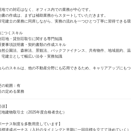
現地での対応はなく、オフィス内での業務が中心です。
約書の作成は、まずは補助業務からスタートしていただきます。
輩宅建士の業務に同席しながら、実務の流れを一つひとつ丁寧に習得できる環
身につくスキル
別荘地・貸別荘取引に関する専門知識
重要事項説明書・契約書類の作成スキル
自然公園法、森林法、景観法、バックファイナンス、共有物件、地域規約、温
、宅建士として幅広い法令・実務知識
れらのスキルは、他の不動産分野にも応用できるため、キャリアアップにもつ
更の範囲：有
社の定める業務
必須】
宅地建物取引士（2025年度合格者含む）
ボーナス制度を多数用意しています】
目標達成ボーナス（入社のタイミングと半期に一回目標を立てて決めていく）