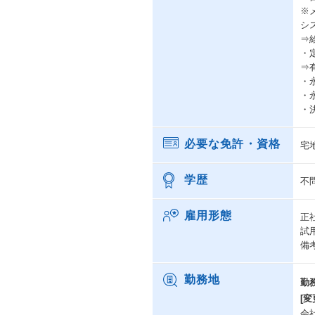
※
シ
⇒
・
⇒
・
・
・
必要な免許・資格
宅
学歴
不
雇用形態
正
試
備
勤務地
勤
[変
会