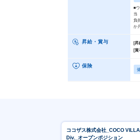
■
当
負
か
昇給・賞与
[昇
[賞
保険
ココザス株式会社_COCO VILLA
Div._オープンポジション