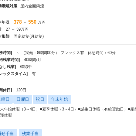
動喫煙対策
屋内全面禁煙
378
550
定年収
～
万円
給
27 ～ 39万円
与形態
固定給制(月給制)
務時間]
～ （実働：8時間00分） フレックス有 休憩時間：60分
平均残業時間]
40時間/月
なし残業]
確認中
フレックスタイム]
有
間休日]
120日
土曜日
日曜日
祝日
年末年始
年末年始休暇（3～4日）■夏季休暇（3～4日）■誕生日休暇（有給奨励日）■
介護休暇
通勤手当
残業手当