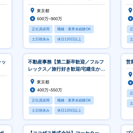
責任者
東京都
600万~900万
正社員採用
職種・業界未経験OK
土日祝休み
休日120日以上
賞与あり
レッ
不動産事務【第二新卒歓迎／フルフ
営
レックス／旅行好き歓迎/宅建生かせ
ます！】
東京都
400万~550万
正社員採用
職種・業界未経験OK
土日祝休み
休日120日以上
賞与あり