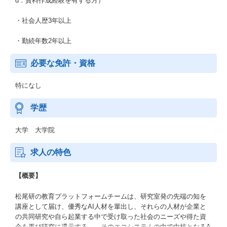
d：資料作成経験を有する方）
・社会人歴3年以上
・勤続年数2年以上
必要な免許・資格
特になし
学歴
大学 大学院
求人の特色
【概要】
松尾研の教育プラットフォームチームは、研究室発の先端の知を
講座として届け、優秀なAI人材を輩出し、それらの人材が企業と
の共同研究や自ら起業する中で受け取った社会のニーズや得た資
金を再び研究に還元する――そのエコシステムの中で中核となるA