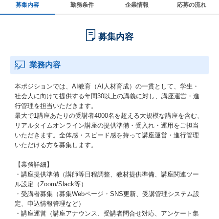
募集内容
勤務条件
企業情報
応募の流れ
募集内容
業務内容
本ポジションでは、AI教育（AI人材育成）の一貫として、学生・
社会人に向けて提供する年間30以上の講義に対し、講座運営・進
行管理を担当いただきます。
最大で1講座あたりの受講者4000名を超える大規模な講座を含む、
リアルタイムオンライン講座の提供準備・受入れ・運用をご担当
いただきます。全体感・スピード感を持って講座運営・進行管理
いただける方を募集します。
【業務詳細】
・講座提供準備（講師等日程調整、教材提供準備、講座関連ツー
ル設定（Zoom/Slack等）
・受講者募集（募集Webページ・SNS更新、受講管理システム設
定、申込情報管理など）
・講座運営（講座アナウンス、受講者問合せ対応、アンケート集