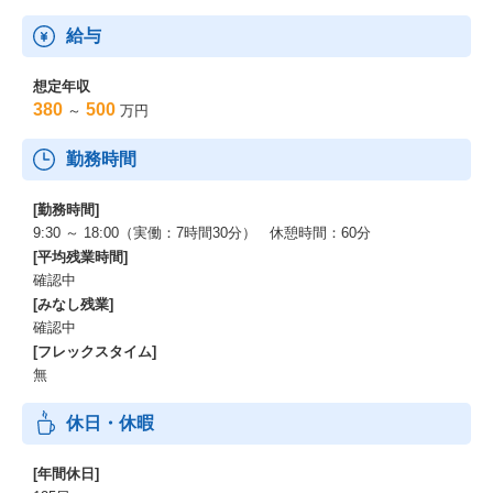
・AI・データサイエンス学習者コミュニティの拡大
・全国の大学・高専・自治体とのネットワーク拡大
給与
・アジア・アフリカを中心としたグローバル展開に向けた基盤構
築
想定年収
380
500
～
万円
AI・データサイエンスリテラシー教育を起点とし、日本発の“知”を
社会へ還元するモデルの確立を目指しています。
勤務時間
[勤務時間]
9:30 ～ 18:00（実働：7時間30分） 休憩時間：60分
[平均残業時間]
確認中
[みなし残業]
確認中
[フレックスタイム]
無
休日・休暇
[年間休日]