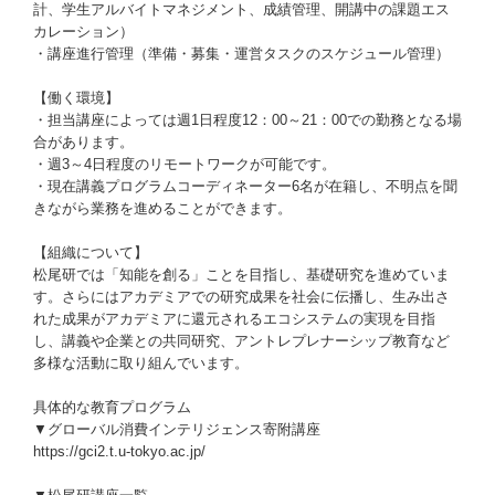
計、学生アルバイトマネジメント、成績管理、開講中の課題エス
カレーション）
・講座進行管理（準備・募集・運営タスクのスケジュール管理）
【働く環境】
・担当講座によっては週1日程度12：00～21：00での勤務となる場
合があります。
・週3～4日程度のリモートワークが可能です。
・現在講義プログラムコーディネーター6名が在籍し、不明点を聞
きながら業務を進めることができます。
【組織について】
松尾研では「知能を創る」ことを目指し、基礎研究を進めていま
す。さらにはアカデミアでの研究成果を社会に伝播し、生み出さ
れた成果がアカデミアに還元されるエコシステムの実現を目指
し、講義や企業との共同研究、アントレプレナーシップ教育など
多様な活動に取り組んでいます。
具体的な教育プログラム
▼グローバル消費インテリジェンス寄附講座
https://gci2.t.u-tokyo.ac.jp/