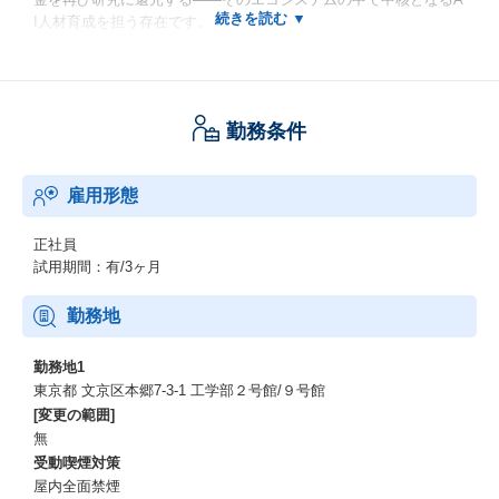
I人材育成を担う存在です。
現在教育プラットフォームチームでは、2026年には年間受講者20
万人へのAI・データサイエンスリテラシー教育を提供することを
目指し、次世代を担う優秀人材の輩出に向けた講座提供体制づく
勤務条件
りに取り組んでいます。
本ポジションでは、AI教育（AI人材育成）の一貫として、学生・
雇用形態
社会人に向けて提供する10程度の講義に対し、開講～運営に携わ
っていただきます。
正社員
＜参考記事＞
試用期間：有/3ヶ月
シリコンバレーに並ぶエコシステムの実現に向けて 代表松尾豊
インタビュー（前編）
勤務地
https://weblab.t.u-tokyo.ac.jp/laboratoryheadinterview_20220901-1/
勤務地1
松尾研では、全国の学生を対象に、松尾研発の先端知見に基づく
東京都 文京区本郷7-3-1 工学部２号館/９号館
講座提供をさらに拡大することを目指しています。
[変更の範囲]
また、東大内外の教育基盤との連携を一層強化し、社会貢献を視
無
座に以下の展開を視野に入れています。
受動喫煙対策
屋内全面禁煙
・次世代を担う先端人材の輩出システムの強化