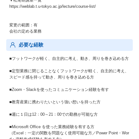
▼松尾研講座一覧
https://weblab.t.u-tokyo.ac.jp/lecture/course-list/
変更の範囲：有
会社の定める業務
必要な経験
■フットワークが軽く、自主的に考え、動き、周りを巻き込める方
■定型業務に閉じることなくフットワークが軽く、自主的に考え、
スピード感を持って動き、周りを巻き込める方
■Zoom・Slackを使ったコミュニケーション経験を有す
■教育産業に携わりたいという強い想いを持った方
■週に１日は12：00～21：00での勤務が可能な方
■Microsoft Office を使った業務経験を有する方
（Excel：一定の関数を問題なく使用可能な方／Power Point・Wor