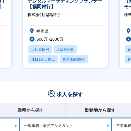
迎！
デジタルマーケティングプランナー
【
業職
【福岡銀行】
モ
万
株式会社福岡銀行
株式
福岡県
600万~1000万
正社員採用
土日祝休み
休日120日以上
業界未経験OK
休
産休・育休あり
求人を探す
業種から探す
勤務地から探す
一般事務・事務アシスタント
営業事