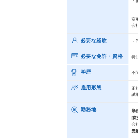
・
変
会
必要な経験
・
必要な免許・資格
特
学歴
不
雇用形態
正
試
勤務地
勤
[変
会
受