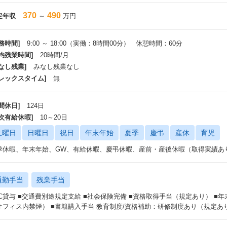
370
490
定年収
～
万円
務時間]
9:00 ～ 18:00（実働：8時間00分） 休憩時間：60分
平均残業時間]
20時間/月
なし残業]
みなし残業なし
フレックスタイム]
無
間休日]
124日
年次有給休暇]
10～20日
土曜日
日曜日
祝日
年末年始
夏季
慶弔
産休
育児
季休暇、年末年始、GW、有給休暇、慶弔休暇、産前・産後休暇（取得実績あ
通勤手当
残業手当
PC貸与 ■交通費別途規定支給 ■社会保険完備 ■資格取得手当（規定あり） ■年
オフィス内禁煙） ■書籍購入手当 教育制度/資格補助：研修制度あり（規定あ