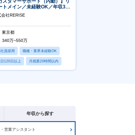
カスタマーサポート（内勤）】リ
ートメイン／未経験OK／年収340
～／年間休日125日
会社RERISE
東京都
340万~550万
正社員採用
職種・業界未経験OK
日120日以上
月残業20時間以内
賞与あり
年収から探す
務・営業アシスタント