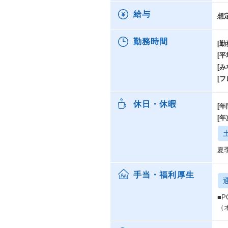
給与
想
勤務時間
[勤
[
[み
[
休日・休暇
[年
[
夏
手当・福利厚生
■
（