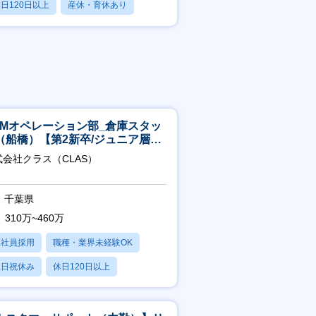
日120日以上
産休・育休あり
残業20時間以内
CMオペレーション部_倉庫スタッ
（船橋）【第2新卒/ジュニア層歓
】
式会社クラス（CLAS）
千葉県
310万~460万
正社員採用
職種・業界未経験OK
土日祝休み
休日120日以上
産休・育休あり