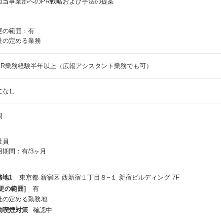
担当事業部へのPR戦略および手法の提案
更の範囲：有
社の定める業務
PR業務経験半年以上（広報アシスタント業務でも可）
になし
問
社員
用期間：有/3ヶ月
務地1
東京都 新宿区 西新宿１丁目８−１ 新宿ビルディング 7F
更の範囲]
有
社の定める勤務地
動喫煙対策
確認中