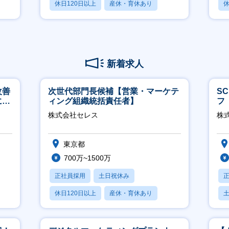
休日120日以上
産休・育休あり
休
月残業20時間以内
月
新着求人
改善
次世代部門長候補【営業・マーケテ
S
につ
ィング組織統括責任者】
フ
迎
株式会社セレス
株
東京都
700万~1500万
正社員採用
土日祝休み
休日120日以上
産休・育休あり
賞与あり