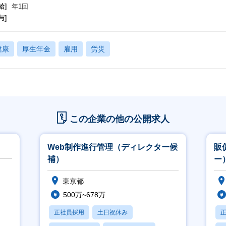
給]
年1回
与]
健康
厚生年金
雇用
労災
この企業の他の公開求人
Web制作進行管理（ディレクター候
販
補）
ー
東京都
500万~678万
正社員採用
土日祝休み