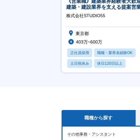
《営業職》建築業界経験者大歓
建築・建設業界を支える提案営
│年休125日◎フレックス
株式会社STUDIO55
東京都
403万~600万
正社員採用
職種・業界未経験OK
土日祝休み
休日120日以上
産休・育休あり
職種から探す
その他事務・アシスタント