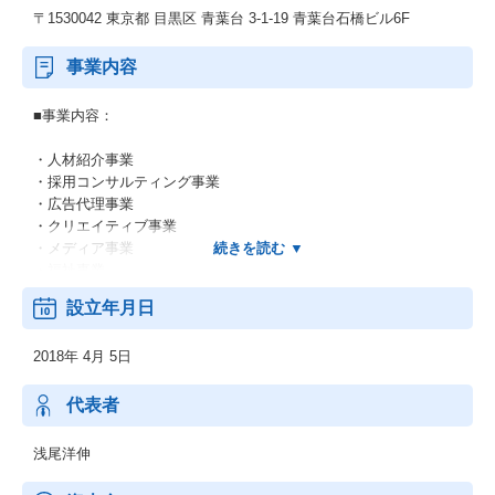
〒1530042 東京都 目黒区 青葉台 3-1-19 青葉台石橋ビル6F
事業内容
■事業内容：
・人材紹介事業
・採用コンサルティング事業
・広告代理事業
・クリエイティブ事業
・メディア事業
・福祉事業
・DX事業
設立年月日
■組織風土：
2018年 4月 5日
若手主体（特に20代が中心）の組織で、スピード感を重視した文
化が根付いています。
年齢や経験に関係なく主体性・挑戦意欲を評価し、実績と人間性
代表者
次第で若くしてリーダーや責任ある役割を任される機会が多いで
す。
浅尾洋伸
また、失敗を恐れずリスクを取る姿勢を尊重し、社内異動・昇進
テスト・新規事業コンペなど多様なキャリアパスを設け、