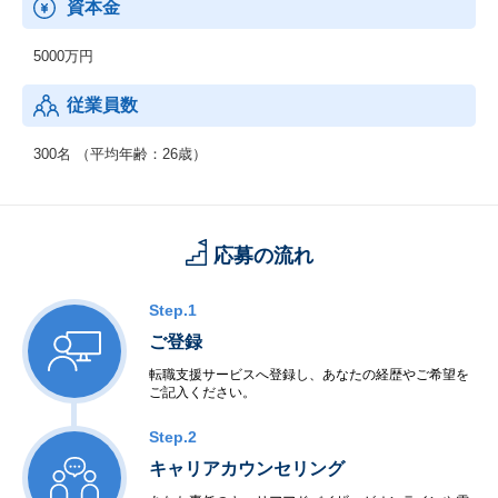
資本金
社員の成長機会を積極的に提供しています。
教育面では外部講師や社内メンター制度など、若手の成長支援プ
5000万円
ログラムが充実している一方、
出社主体の育成スタイルや高いスピード感に適応する必要など、
従業員数
ベンチャーらしい過酷さも特徴です。
300名 （平均年齢：26歳）
応募の流れ
Step.1
ご登録
転職支援サービスへ登録し、あなたの経歴やご希望を
ご記入ください。
Step.2
キャリアカウンセリング