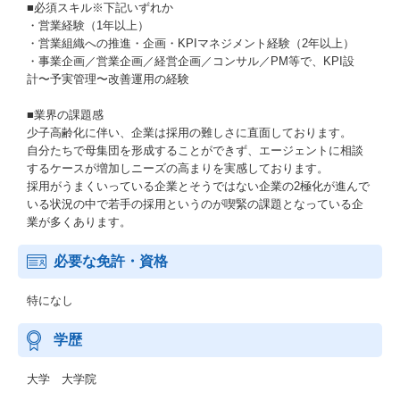
■必須スキル※下記いずれか
・営業経験（1年以上）
・営業組織への推進・企画・KPIマネジメント経験（2年以上）
・事業企画／営業企画／経営企画／コンサル／PM等で、KPI設
計〜予実管理〜改善運用の経験
■業界の課題感
少子高齢化に伴い、企業は採用の難しさに直面しております。
自分たちで母集団を形成することができず、エージェントに相談
するケースが増加しニーズの高まりを実感しております。
採用がうまくいっている企業とそうではない企業の2極化が進んで
いる状況の中で若手の採用というのが喫緊の課題となっている企
業が多くあります。
必要な免許・資格
特になし
学歴
大学 大学院