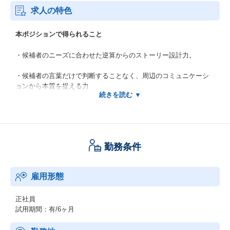
求人の特色
本ポジションで得られること
・候補者のニーズに合わせた逆算からのストーリー設計力。
・候補者の言葉だけで判断することなく、周辺のコミュニケーシ
ョンから本質を捉える力
・日本経済を俯瞰的に見る力と、今後の経済予測を立てながら顧
客に提案する力
・経営に近いポジションの方とのコミュニケーションにより自分
勤務条件
自身の視座が上がる
・ゴリゴリのKPIマネジメント力
雇用形態
育成方針
正社員
試用期間：有/6ヶ月
～成果を出し続ける自然型人材の育成、事業家の排出～