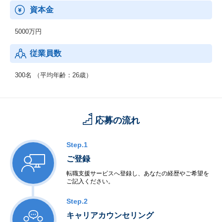
テスト・新規事業コンペなど多様なキャリアパスを設け、
資本金
社員の成長機会を積極的に提供しています。
教育面では外部講師や社内メンター制度など、若手の成長支援プ
5000万円
ログラムが充実している一方、
出社主体の育成スタイルや高いスピード感に適応する必要など、
従業員数
ベンチャーらしい過酷さも特徴です。
300名 （平均年齢：26歳）
応募の流れ
Step.1
ご登録
転職支援サービスへ登録し、あなたの経歴やご希望を
ご記入ください。
Step.2
キャリアカウンセリング