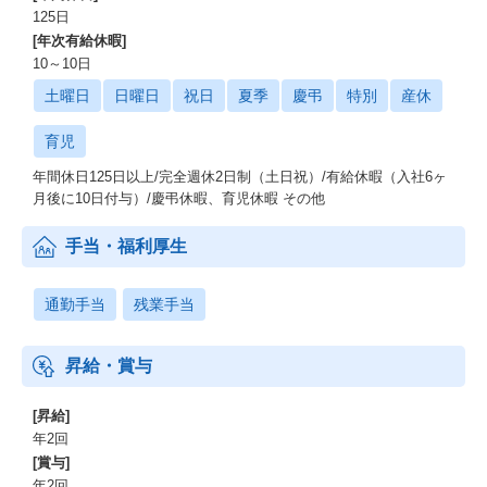
125日
[年次有給休暇]
10～10日
土曜日
日曜日
祝日
夏季
慶弔
特別
産休
育児
年間休日125日以上/完全週休2日制（土日祝）/有給休暇（入社6ヶ
月後に10日付与）/慶弔休暇、育児休暇 その他
手当・福利厚生
通勤手当
残業手当
昇給・賞与
[昇給]
年2回
[賞与]
年2回