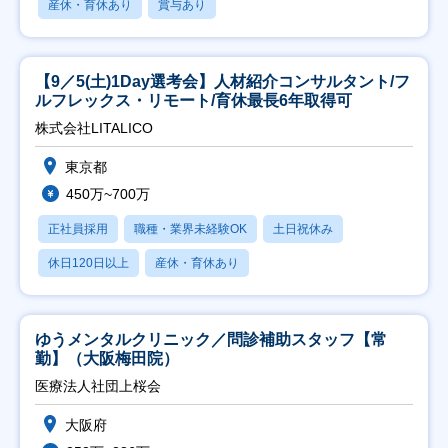
産休・育休あり
賞与あり
【9／5(土)1Day選考会】人材紹介コンサルタント/フ
ルフレックス・リモート/育休最長6年取得可
株式会社LITALICO
東京都
450万~700万
正社員採用
職種・業界未経験OK
土日祝休み
休日120日以上
産休・育休あり
ゆうメンタルクリニック／問診補助スタッフ【常
勤】（大阪梅田院）
医療法人社団上桜会
大阪府