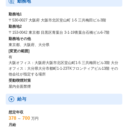
当社は、自然型人材の育成と事業家の排出に力を注いでいます。
勤務地
私たちは個々の成果と組織の成功が密接に関連していると考え、
そのために情熱を持って周囲に影響を与える人材が不可欠だと信
勤務地1
じ、
〒530-0027 大阪府 大阪市北区堂山町 1-5 三共梅田ビル3階
育成に注力しています。
勤務地2
そのためには、20代から責任ある決断を多く経験する必要がある
〒153-0042 東京都 目黒区青葉台 3-1-19青葉台石橋ビル6-7階
と捉え、
勤務地その他
年齢や社歴に関係なく多くの抜擢を推進します。
東京都、大阪府、大分県
将来的には、様々な事業を生み出し、新しい価値を創造する事業
[変更の範囲]
家になることをコアポリシーとしています。
有
大阪オフィス：大阪府大阪市北区堂山町1-5 三共梅田ビル3階 大分
求める人物像
オフィス：大分県大分市都町1-1-23TKフロンティアビル13階 その
他会社が指定する場所
・「仮説→小さく作る→回す→標準化」のサイクルを早く回せる
受動喫煙対策
方
屋内全面禁煙
・定量・定性の両面で「転職成功」の定義を言語化し、候補者と
一緒に磨ける方
・チャレンジ精神旺盛で、新規事業の立ち上げや経営者になるこ
給与
とに興味がある方
・チーム一丸となって、大きな組織目標を達成したいという想い
想定年収
がある方
378
700
～
万円
・業界トップを目指したいという想いに賛同し、実現に向けてが
月給
むしゃらに努力できる方