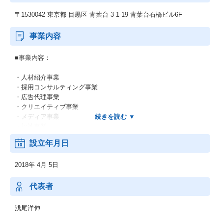
〒1530042 東京都 目黒区 青葉台 3-1-19 青葉台石橋ビル6F
事業内容
■事業内容：
・人材紹介事業
・採用コンサルティング事業
・広告代理事業
・クリエイティブ事業
・メディア事業
・福祉事業
・DX事業
設立年月日
■組織風土：
2018年 4月 5日
若手主体（特に20代が中心）の組織で、スピード感を重視した文
化が根付いています。
年齢や経験に関係なく主体性・挑戦意欲を評価し、実績と人間性
代表者
次第で若くしてリーダーや責任ある役割を任される機会が多いで
す。
浅尾洋伸
また、失敗を恐れずリスクを取る姿勢を尊重し、社内異動・昇進