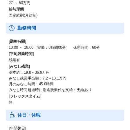
27 ～ 50万円
・組織づくりに参画したい、マネジメントを早期で経験したい方
給与形態
固定給制(月給制)
年功序列や組織体制により、チャンスが少なく自身の想定キャリ
アが積めずに不満を抱いている方にぴったりな環境です
勤務時間
[勤務時間]
10:00 ～ 19:00（実働：8時間00分） 休憩時間：60分
[平均残業時間]
残業有
[みなし残業]
基本給：19.8～36.9万円
みなし残業手当額：7.2～13.1万円
月のみなし時間：45.0時間
みなし時間超過時に別途残業代を支給：支給あり
[フレックスタイム]
無
休日・休暇
[年間休日]