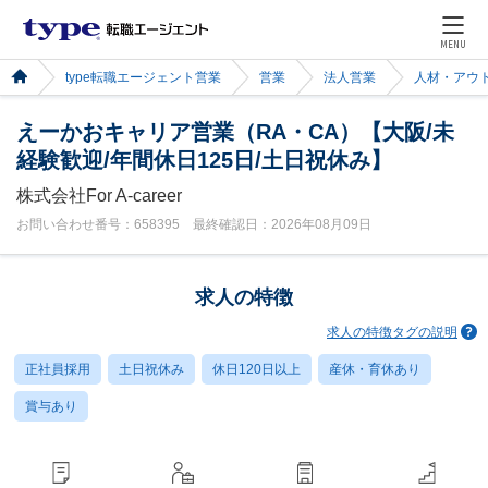
MENU
type転職エージェント営業
営業
法人営業
人材・アウ
えーかおキャリア営業（RA・CA）【大阪/未
経験歓迎/年間休日125日/土日祝休み】
株式会社For A-career
お問い合わせ番号：658395 最終確認日：2026年08月09日
求人の特徴
求人の特徴タグの説明
正社員採用
土日祝休み
休日120日以上
産休・育休あり
賞与あり