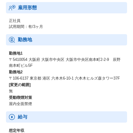
雇用形態
正社員
試用期間：有/3ヶ月
勤務地
勤務地1
〒5410054 大阪府 大阪市中央区 大阪市中央区南本町2-2-9 辰野
南本町ビル5F
勤務地2
〒106-6137 東京都 港区 六本木6-10-1 六本木ヒルズ森タワー37F
[変更の範囲]
無
受動喫煙対策
屋内全面禁煙
給与
想定年収