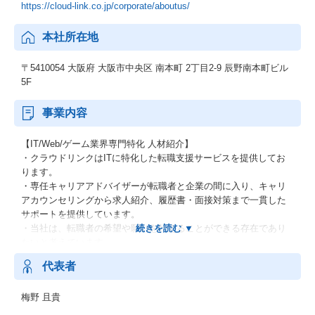
https://cloud-link.co.jp/corporate/aboutus/
本社所在地
〒5410054 大阪府 大阪市中央区 南本町 2丁目2-9 辰野南本町ビル
5F
事業内容
【IT/Web/ゲーム業界専門特化 人材紹介】
・クラウドリンクはITに特化した転職支援サービスを提供してお
ります。
・専任キャリアアドバイザーが転職者と企業の間に入り、キャリ
アカウンセリングから求人紹介、履歴書・面接対策まで一貫した
サポートを提供しています。
・当社は、転職者の希望や願いを叶えることができる存在であり
たいと考えています。
・一人でも多くのエンジニアの自立したキャリアを叶えるべく質
代表者
の高いサービスを提供いたします。
梅野 且貴
◆IT × 人材のプラットフォーム
「IT × 人材のプラットフォーム」として持続的な成長を実現し、