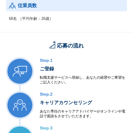
業界を牽引する企業を目指します。
従業員数
◆5つの強み
68名 （平均年齢：26歳）
・審査基準をクリアした非公開求人多数
年収、休日、労働環境などを厳しくチェックし、優良案件のみを
案内。他社にはない独自案件も
応募の流れ
・丁寧で効率的な転職サポート
キャリアアドバイザーが丁寧なヒアリングを行い、履歴書・面接
対策もマンツーマンで対応
Step.1
ご登録
・平均年収アップ約58.3万円
転職者の約70％が、業界相場（年収500万円 → +25〜50万円）の
転職支援サービスへ登録し、あなたの経歴やご希望を
上回る収入アップを実現
ご記入ください。
・高い定着率（98.3％）
Step.2
内定後も定着を重視し、長期的に働ける職場紹介を目指してサポ
キャリアカウンセリング
ート。
あなた専任のキャリアアドバイザーがオンラインや電
話で面談をさせていただきます。
・ユーザー満足度93％
転職者の高い評価を獲得し、信頼度の高いサービスを提供。
Step.3