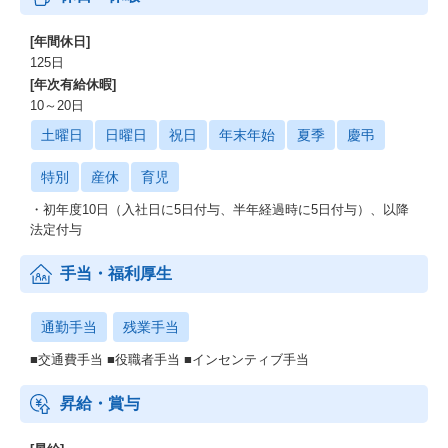
[年間休日]
125日
[年次有給休暇]
10～20日
土曜日
日曜日
祝日
年末年始
夏季
慶弔
特別
産休
育児
・初年度10日（入社日に5日付与、半年経過時に5日付与）、以降
法定付与
手当・福利厚生
通勤手当
残業手当
■交通費手当 ■役職者手当 ■インセンティブ手当
昇給・賞与