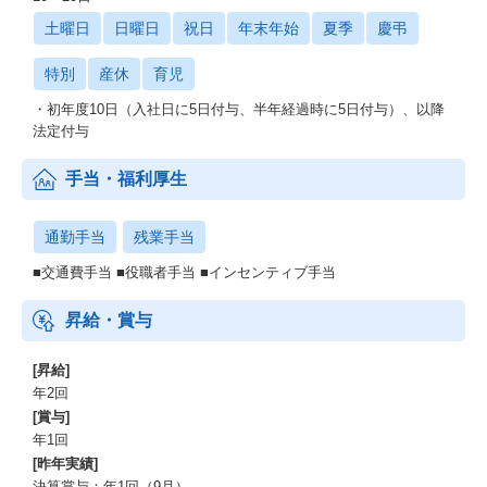
土曜日
日曜日
祝日
年末年始
夏季
慶弔
特別
産休
育児
・初年度10日（入社日に5日付与、半年経過時に5日付与）、以降
法定付与
手当・福利厚生
通勤手当
残業手当
■交通費手当 ■役職者手当 ■インセンティブ手当
昇給・賞与
[昇給]
年2回
[賞与]
年1回
[昨年実績]
決算賞与：年1回（9月）