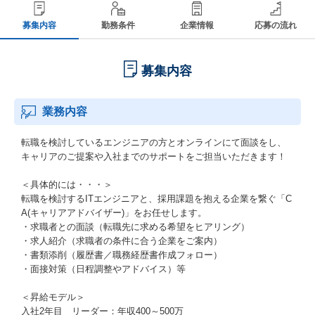
募集内容
勤務条件
企業情報
応募の流れ
募集内容
業務内容
転職を検討しているエンジニアの方とオンラインにて面談をし、
キャリアのご提案や入社までのサポートをご担当いただきます！
＜具体的には・・・＞
転職を検討するITエンジニアと、採用課題を抱える企業を繋ぐ「C
A(キャリアアドバイザー)」をお任せします。
・求職者との面談（転職先に求める希望をヒアリング）
・求人紹介（求職者の条件に合う企業をご案内）
・書類添削（履歴書／職務経歴書作成フォロー）
・面接対策（日程調整やアドバイス）等
＜昇給モデル＞
入社2年目 リーダー：年収400～500万