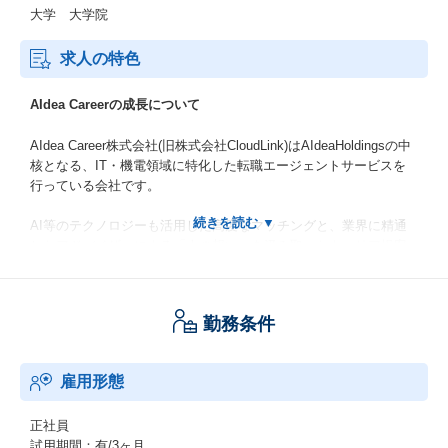
大学 大学院
求人の特色
AIdea Careerの成長について
AIdea Career株式会社(旧株式会社CloudLink)はAIdeaHoldingsの中
核となる、IT・機電領域に特化した転職エージェントサービスを
行っている会社です。
AI等のテクノロジーも活用した高度なマッチングと、業界に精通
したアドバイザーによる「人の想い」を汲み取ったキャリア提案
を融合。単なる就職支援に留まらず、エンジニアの人生の可能性
を最大化するパートナーを目指します。
勤務条件
創業以来黒字経営を維持しながら高い成長率を維持しており、IT
人材市場の拡大を背景に事業規模を拡大しています。
雇用形態
正社員
試用期間：有/3ヶ月