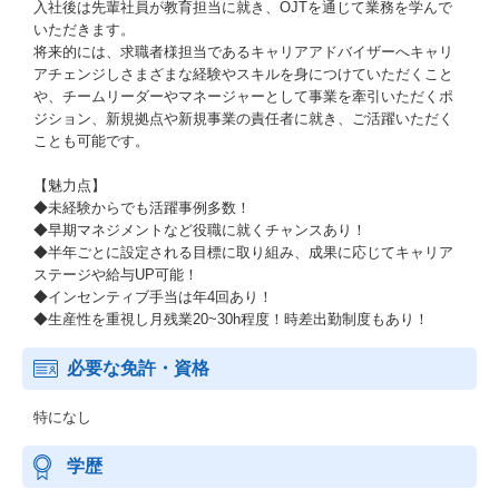
入社後は先輩社員が教育担当に就き、OJTを通じて業務を学んで
いただきます。
将来的には、求職者様担当であるキャリアアドバイザーへキャリ
アチェンジしさまざまな経験やスキルを身につけていただくこと
や、チームリーダーやマネージャーとして事業を牽引いただくポ
ジション、新規拠点や新規事業の責任者に就き、ご活躍いただく
ことも可能です。
【魅力点】
◆未経験からでも活躍事例多数！
◆早期マネジメントなど役職に就くチャンスあり！
◆半年ごとに設定される目標に取り組み、成果に応じてキャリア
ステージや給与UP可能！
◆インセンティブ手当は年4回あり！
◆生産性を重視し月残業20~30h程度！時差出勤制度もあり！
必要な免許・資格
特になし
学歴