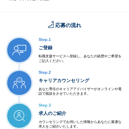
・審査基準をクリアした非公開求人多数
年収、休日、労働環境などを厳しくチェックし、優良案件のみを
案内。他社にはない独自案件も
応募の流れ
・丁寧で効率的な転職サポート
キャリアアドバイザーが丁寧なヒアリングを行い、履歴書・面接
対策もマンツーマンで対応
Step.1
ご登録
・平均年収アップ約58.3万円
転職者の約70％が、業界相場（年収500万円 → +25〜50万円）の
転職支援サービスへ登録し、あなたの経歴やご希望を
上回る収入アップを実現
ご記入ください。
・高い定着率（98.3％）
Step.2
内定後も定着を重視し、長期的に働ける職場紹介を目指してサポ
キャリアカウンセリング
ート。
あなた専任のキャリアアドバイザーがオンラインや電
話で面談をさせていただきます。
・ユーザー満足度93％
転職者の高い評価を獲得し、信頼度の高いサービスを提供。
Step.3
求人のご紹介
カウンセリングでお伺いした情報からあなたに最適な
求人をご紹介いたします。