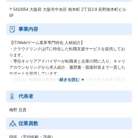
〒5410054 大阪府 大阪市中央区 南本町 2丁目2-9 辰野南本町ビル
5F
事業内容
【IT/Web/ゲーム業界専門特化 人材紹介】
・クラウドリンクはITに特化した転職支援サービスを提供してお
ります。
・専任キャリアアドバイザーが転職者と企業の間に入り、キャリ
アカウンセリングから求人紹介、履歴書・面接対策まで一貫した
サポートを提供しています。
・当社は、転職者の希望や願いを叶えることができる存在であり
たいと考えています。
・一人でも多くのエンジニアの自立したキャリアを叶えるべく質
代表者
の高いサービスを提供いたします。
梅野 且貴
◆IT × 人材のプラットフォーム
「IT × 人材のプラットフォーム」として持続的な成長を実現し、
業界を牽引する企業を目指します。
従業員数
◆5つの強み
68名 （平均年齢：26歳）