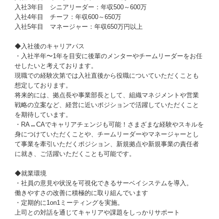
入社3年目 シニアリーダー：年収500～600万
入社4年目 チーフ：年収600～650万
入社5年目 マネージャー：年収650万円以上
◆入社後のキャリアパス
・入社半年〜1年を目安に後輩のメンターやチームリーダーをお任
せしたいと考えております。
現職での経験次第では入社直後から役職についていただくことも
想定しております。
将来的には、拠点長や事業部長として、組織マネジメントや営業
戦略の立案など、経営に近いポジションで活躍していただくこと
を期待しています。
・RA↔︎CAでキャリアチェンジも可能！さまざまな経験やスキルを
身につけていただくことや、チームリーダーやマネージャーとし
て事業を牽引いただくポジション、新規拠点や新規事業の責任者
に就き、ご活躍いただくことも可能です。
◆就業環境
・社員の意見や状況を可視化できるサーベイシステムを導入。
働きやすさの改善に積極的に取り組んでいます
・定期的に1on1ミーティングを実施。
上司との対話を通じてキャリアや課題をしっかりサポート