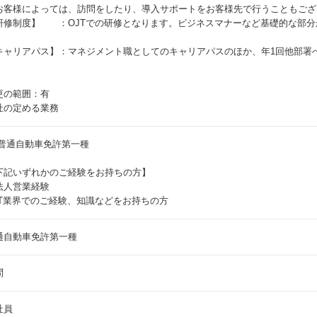
お客様によっては、訪問をしたり、導入サポートをお客様先で行うこともござ
研修制度】 ：OJTでの研修となります。ビジネスマナーなど基礎的な部分
。
キャリアパス】：マネジメント職としてのキャリアパスのほか、年1回他部署
更の範囲：有
社の定める業務
 普通自動車免許第一種
下記いずれかのご経験をお持ちの方】
法人営業経験
IT業界でのご経験、知識などをお持ちの方
通自動車免許第一種
問
社員