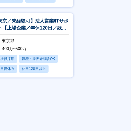
残業20時間以内
東京／未経験可】法人営業/ITサポ
ト【上場企業／年休120日／残業
均20H】
東京都
400万~500万
正社員採用
職種・業界未経験OK
土日祝休み
休日120日以上
産休・育休あり