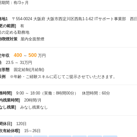
用期間：有/3ヶ月
務地1
〒554-0024 大阪府 大阪市西淀川区西島1-1-62 ITサポート事業部 
更の範囲]
有
社の定める勤務地
動喫煙対策
屋内全面禁煙
400
500
定年収
～
万円
給
23.5 ～ 31万円
与形態
固定給制(月給制)
収例
※年齢・ご経験スキルに応じてご提示させていただきます。
務時間]
9:00 ～ 18:00（実働：8時間00分） 休憩時間：60分
平均残業時間]
20時間/月
なし残業]
みなし残業なし
間休日]
120日
年次有給休暇]
15～26日