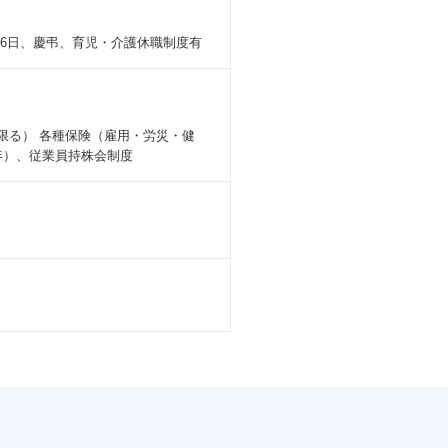
26日、慶弔、育児・介護休職制度有
養に限る） 各種保険（雇用・労災・健
/年）、従業員持株会制度