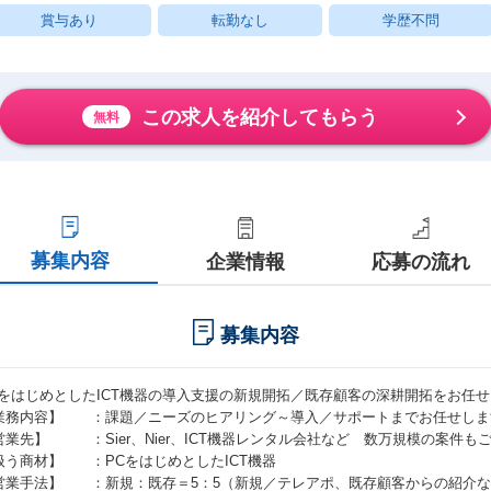
賞与あり
転勤なし
学歴不問
この求人を紹介してもらう
無料
募集内容
企業情報
応募の流れ
募集内容
CをはじめとしたICT機器の導入支援の新規開拓／既存顧客の深耕開拓をお任
業務内容】 ：課題／ニーズのヒアリング～導入／サポートまでお任せしま
営業先】 ：Sier、Nier、ICT機器レンタル会社など 数万規模の案件も
扱う商材】 ：PCをはじめとしたICT機器
営業手法】 ：新規：既存＝5：5（新規／テレアポ、既存顧客からの紹介な