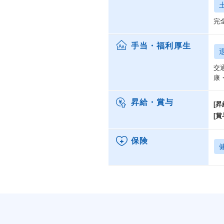
完
手当・福利厚生
交
康
昇給・賞与
[昇
[賞
保険