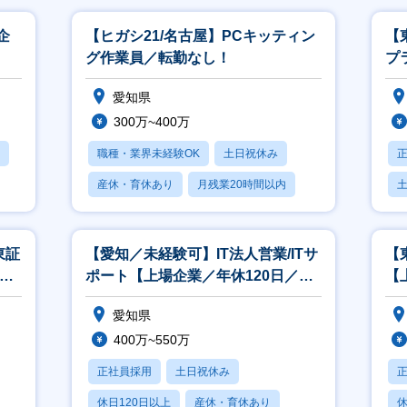
企
【ヒガシ21/名古屋】PCキッティン
【
グ作業員／転勤なし！
プ
均
愛知県
300万~400万
職種・業界未経験OK
土日祝休み
産休・育休あり
月残業20時間以内
賞与あり
東証
【愛知／未経験可】IT法人営業/ITサ
【
業平
ポート【上場企業／年休120日／残
【
業平均20H】
日
愛知県
400万~550万
正社員採用
土日祝休み
休日120日以上
産休・育休あり
休