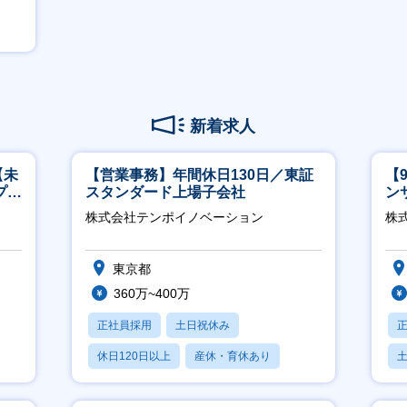
新着求人
【未
【営業事務】年間休日130日／東証
【
プ／
スタンダード上場子会社
ン
日
ー
株式会社テンポイノベーション
株式
東京都
360万~400万
正社員採用
土日祝休み
休日120日以上
産休・育休あり
賞与あり