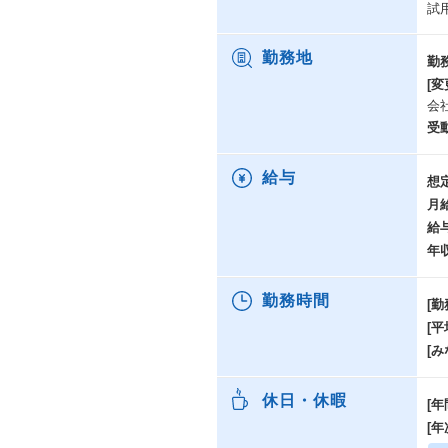
試
勤務地
勤
[変
会
受
給与
想
月
給
年
勤務時間
[勤
[
[み
休日・休暇
[年
[