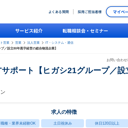
マイペ
よくある質問
採用ご担当者様
サービス紹介
転職相談会・セミナー
ント営業
営業
法人営業
IT・システム・通信
ループ／設立80年黒字経営の総合物流企業】
お問い合わせ番
ITサポート【ヒガシ21グループ／設
ワン
求人の特徴
職種・業界未経験OK
土日祝休み
休日120日以上