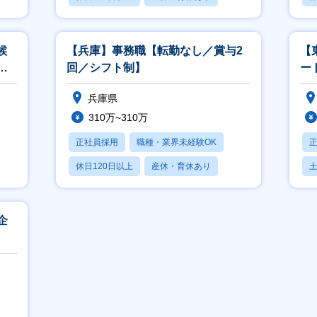
月残業20時間以内
月
候
【兵庫】事務職【転勤なし／賞与2
【
無
回／シフト制】
ー
平
兵庫県
310万~310万
正社員採用
職種・業界未経験OK
休日120日以上
産休・育休あり
月残業20時間以内
企