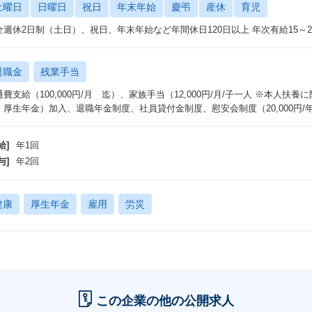
土曜日
日曜日
祝日
年末年始
慶弔
産休
育児
全週休2日制（土日）、祝日、年末年始など年間休日120日以上 年次有給15～
退職金
残業手当
通費支給（100,000円/月 迄）、家族手当（12,000円/月/子一人 ※本人扶
・厚生年金）加入、退職年金制度、社員貸付金制度、慰安会制度（20,000円
給]
年1回
与]
年2回
健康
厚生年金
雇用
労災
この企業の他の公開求人