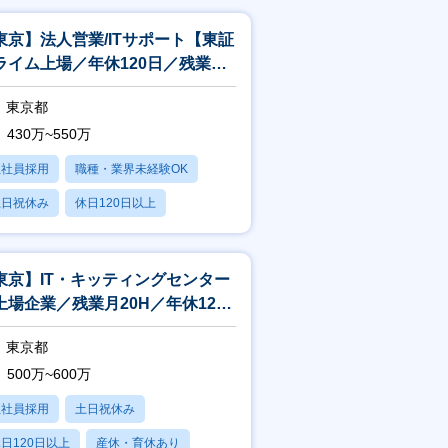
東京】法人営業/ITサポート【東証
ライム上場／年休120日／残業平
20H】
東京都
430万~550万
正社員採用
職種・業界未経験OK
土日祝休み
休日120日以上
産休・育休あり
東京】IT・キッティングセンター
上場企業／残業月20H／年休120
】
東京都
500万~600万
正社員採用
土日祝休み
日120日以上
産休・育休あり