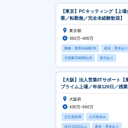
【東京】PCキッティング【上場
業／転勤無／完全未経験歓迎】
東京都
350万~400万
職種・業界未経験OK
産休・育休あり
月残業20時間以内
賞与あり
転勤なし
【大阪】法人営業/ITサポート【
プライム上場／年休120日／残
均20H】
大阪府
430万~550万
正社員採用
土日祝休み
休日120日以上
産休・育休あり