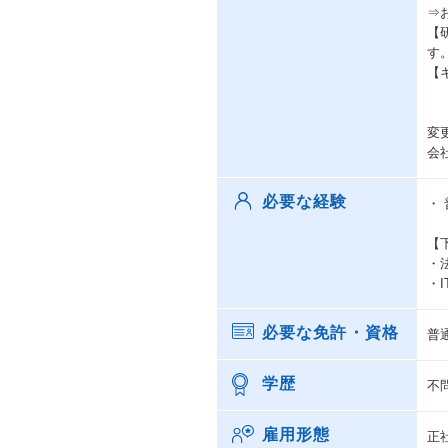
⇒
【
す
【
変
会
必要な経験
・
【
・
・
必要な免許・資格
普
学歴
不
雇用形態
正