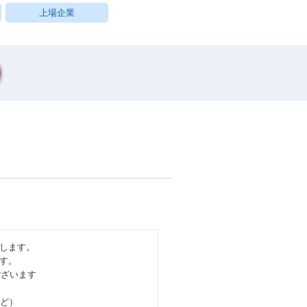
上場企業
せします。
す。
ございます
ど）