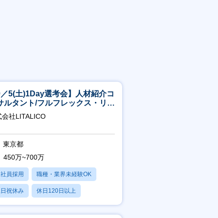
9／5(土)1Day選考会】人材紹介コ
サルタント/フルフレックス・リモ
ト/育休最長6年取得可
会社LITALICO
東京都
450万~700万
正社員採用
職種・業界未経験OK
土日祝休み
休日120日以上
産休・育休あり