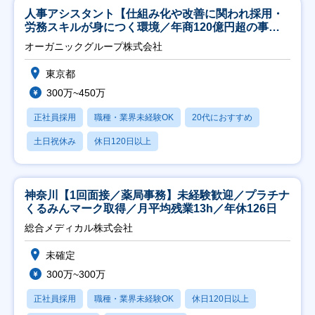
人事アシスタント【仕組み化や改善に関われ採用・
労務スキルが身につく環境／年商120億円超の事業
会社】
オーガニックグループ株式会社
東京都
300万~450万
正社員採用
職種・業界未経験OK
20代におすすめ
土日祝休み
休日120日以上
神奈川【1回面接／薬局事務】未経験歓迎／プラチナ
くるみんマーク取得／月平均残業13h／年休126日
総合メディカル株式会社
未確定
300万~300万
正社員採用
職種・業界未経験OK
休日120日以上