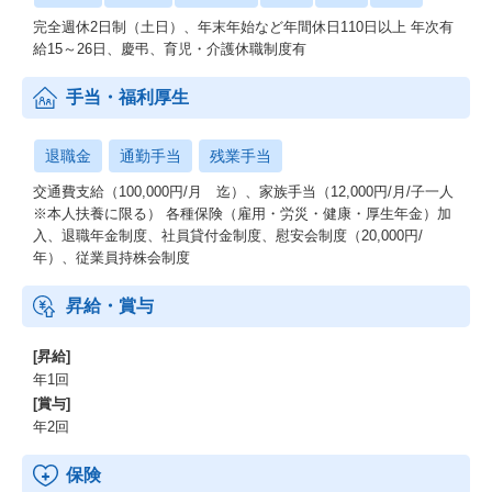
完全週休2日制（土日）、年末年始など年間休日110日以上 年次有
給15～26日、慶弔、育児・介護休職制度有
手当・福利厚生
退職金
通勤手当
残業手当
交通費支給（100,000円/月 迄）、家族手当（12,000円/月/子一人
※本人扶養に限る） 各種保険（雇用・労災・健康・厚生年金）加
入、退職年金制度、社員貸付金制度、慰安会制度（20,000円/
年）、従業員持株会制度
昇給・賞与
[昇給]
年1回
[賞与]
年2回
保険