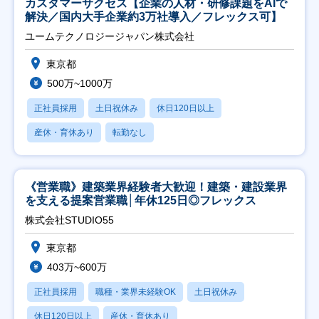
カスタマーサクセス【企業の人材・研修課題をAIで
解決／国内大手企業約3万社導入／フレックス可】
ユームテクノロジージャパン株式会社
東京都
500万~1000万
正社員採用
土日祝休み
休日120日以上
産休・育休あり
転勤なし
《営業職》建築業界経験者大歓迎！建築・建設業界
を支える提案営業職│年休125日◎フレックス
株式会社STUDIO55
東京都
403万~600万
正社員採用
職種・業界未経験OK
土日祝休み
休日120日以上
産休・育休あり