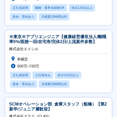
正社員採用
職種・業界未経験OK
休日120日以上
産休・育休あり
月残業20時間以内
※東京※アプリエンジニア【健康経営優良法人/離職
率5%/面接一回/在宅有/完休2日/上流案件多数】
株式会社エイシル
未確定
500万~720万
正社員採用
土日祝休み
休日120日以上
産休・育休あり
月残業20時間以内
SCMオペレーション部_倉庫スタッフ（船橋）【第2
新卒/ジュニア層歓迎】
株式会社クラス（CLAS）