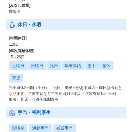
[みなし残業]
確認中
休日・休暇
[年間休日]
110日
[年次有給休暇]
15～26日
土曜日
日曜日
祝日
年末年始
慶弔
産休
育児
完全週休2日制（土日）、祝日、※祝日がある週の土曜日は出勤と
なります、年末年始など年間休日110日以上 年次有給15～26日、
慶弔、育児・介護休職制度有
手当・福利厚生
退職金
通勤手当
残業手当