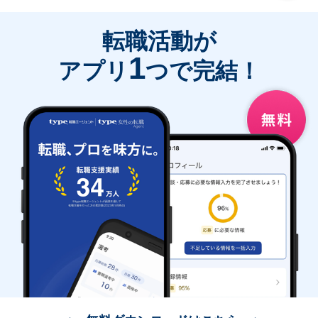
転職活動が
1
アプリ
つで完結！