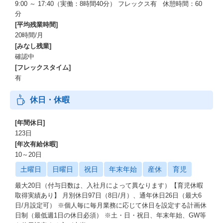
9:00 ～ 17:40（実働：8時間40分） フレックス有 休憩時間：60
分
[平均残業時間]
20時間/月
[みなし残業]
確認中
[フレックスタイム]
有
休日・休暇
[年間休日]
123日
[年次有給休暇]
10～20日
土曜日
日曜日
祝日
年末年始
産休
育児
最大20日（付与日数は、入社月によって異なります）【育児休暇
取得実績あり】 月別休日97日（8日/月）、通年休日26日（最大6
日/月設定可） ※個人毎に毎月業務に応じて休日を設定する計画休
日制（最低週1日の休日必須） ※土・日・祝日、年末年始、GW等