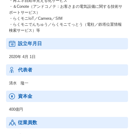
・再エネ自給率見える化サービス
・＆Conote（アンドコノテ：お客さまの電気設備に関する技術サ
ポートサービス）
・らくモニIoT／Camera／SIM
・らくモニでんちゅう／らくモニてっとう（電柱／鉄塔位置情報
検索サービス）等
設立年月日
2020年 4月 1日
代表者
清水 隆一
資本金
400億円
従業員数