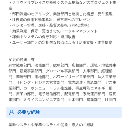
・クラウドリプレイスや基幹システム刷新などのプロジェクト推
進
・部門課題のヒアリング、業務部門と連携した構想・要件整理
・IT投資の費用対効果算出、経営層へのプレゼン
・ベンダー管理、進捗・品質の統括（PMO業務）
・効果測定、保守・更改までのトータルマネジメント
・稼働中システムの保守対応・運用改善
・ユーザー部門との定期的な接点によるIT活用支援・改善提案
変更の範囲：有
経営戦略部門、法務部門、総務部門、広報部門、環境・地域共生
部門、新規事業部門、グローバル事業部門、人事部門、経理部
門、調達部門、用地部門、パワーグリッド営業部門、法人営業部
門、リビング・ビジネス営業部門、電力調達・需給部門、ガス事
業部門、カーボンニュートラル推進部、再生可能エネルギー部
門、原子力部門、電子通信部門、配電部門、系統運用部門、送変
電部門、ミライズエンジニア部門、土木部門、建築部門、IT部門
必要な経験
基幹システムや業務システムの開発・導入のご経験