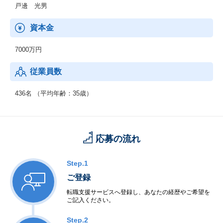
・セキュリティ設備 設計施工
戸邊 光男
など
資本金
■保守サービス：
・電話設備 保守
7000万円
・ネットワーク設備 保守
・サーバ・クライアントPC・ネットワーク機器 保守
従業員数
■アウトソーシングサービス：
・BPO
436名 （平均年齢：35歳）
・システム運用
■人材サービス（一般労働者派遣事業／許可番号：派13-30128
9）：
応募の流れ
・ITエンジニア派遣
・ITエンジニア紹介予定派遣
など
Step.1
ご登録
転職支援サービスへ登録し、あなたの経歴やご希望を
ご記入ください。
Step.2