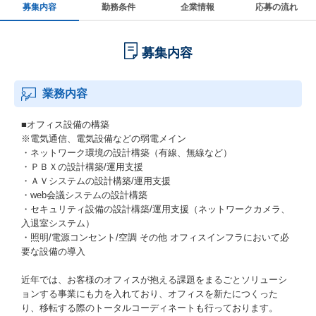
募集内容
勤務条件
企業情報
応募の流れ
募集内容
業務内容
■オフィス設備の構築
※電気通信、電気設備などの弱電メイン
・ネットワーク環境の設計構築（有線、無線など）
・ＰＢＸの設計構築/運用支援
・ＡＶシステムの設計構築/運用支援
・web会議システムの設計構築
・セキュリティ設備の設計構築/運用支援（ネットワークカメラ、
入退室システム）
・照明/電源コンセント/空調 その他 オフィスインフラにおいて必
要な設備の導入
近年では、お客様のオフィスが抱える課題をまるごとソリューシ
ョンする事業にも力を入れており、オフィスを新たにつくった
り、移転する際のトータルコーディネートも行っております。