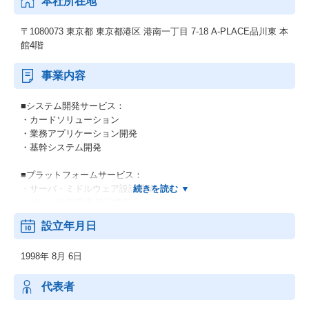
本社所在地
〒1080073 東京都 東京都港区 港南一丁目 7-18 A-PLACE品川東 本
館4階
事業内容
■システム開発サービス：
・カードソリューション
・業務アプリケーション開発
・基幹システム開発
■プラットフォームサービス：
・サーバ・ミドルウェア設計構築
・サーバ仮想環境 設計構築
・ストレージ設計構築
設立年月日
・ネットワーク設計構築
など
1998年 8月 6日
■ファシリティーサービス：
・電気設備 設計施工
代表者
・ネットワーク設備 設計施工