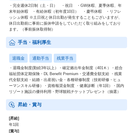
・完全週休2日制（土・日） ・祝日 ・GW休暇、夏季休暇、年
末年始休暇 ・有給休暇（初年度10日） ・慶弔休暇 ・リフレ
ッシュ休暇 ※土日祝と休日出勤が発生することもございますが、
休日出勤前に事前に振休申請をしていただく取り組みをしており
ます。（事前振休取得制）
手当・福利厚生
退職金
通勤手当
残業手当
・退職金制度(勤続3年以上）・確定拠出年金制度（401Ｋ）・総合
福祉団体定期保険・DL Benefit Premium・交通費全額支給 ・残業
代全額支給・結婚・出産祝い金・各種研修制度（技術研修・ヒュ
ーマンスキル研修）・資格報奨金制度 ・健康診断（年1回）・国内
リゾート施設の優待利用・野球観戦チケットプレゼント（抽選）
昇給・賞与
[昇給]
年1回
[賞与]