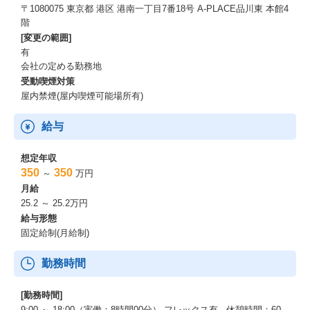
〒1080075 東京都 港区 港南一丁目7番18号 A-PLACE品川東 本館4
階
[変更の範囲]
有
会社の定める勤務地
受動喫煙対策
屋内禁煙(屋内喫煙可能場所有)
給与
想定年収
350
350
～
万円
月給
25.2 ～ 25.2万円
給与形態
固定給制(月給制)
勤務時間
[勤務時間]
9:00 ～ 18:00（実働：8時間00分） フレックス有 休憩時間：60