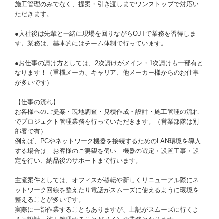
施工管理のみでなく、提案・引き渡しまでワンストップで対応い
ただきます。
●入社後は先輩と一緒に現場を回りながらOJTで業務を習得しま
す。業務は、基本的にはチーム体制で行っています。
●お仕事の請け方としては、2次請けがメイン・1次請けも一部有と
なります！（重機メーカ、キャリア、他メーカー様からのお仕事
が多いです）
【仕事の流れ】
お客様へのご提案・現地調査・見積作成・設計・施工管理の流れ
でプロジェクト管理業務を行っていただきます。（営業部隊は別
部署で有）
例えば、PCやネットワーク機器を接続するためのLAN環境を導入
する場合は、お客様のご要望を伺い、機器の選定・設置工事・設
定を行い、納品後のサポートまで行います。
主流案件としては、オフィスが移転や新しくリニューアル際にネ
ットワーク回線を整えたり電話がスムーズに使えるように環境を
整えることが多いです。
実際に一部作業することもありますが、上記がスムーズに行くよ