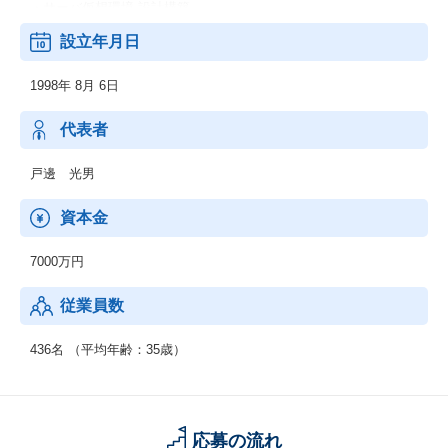
・サーバ仮想環境 設計構築
・ストレージ設計構築
設立年月日
・ネットワーク設計構築
など
1998年 8月 6日
■ファシリティーサービス：
・電気設備 設計施工
代表者
・ネットワーク設備 設計施工
・セキュリティ設備 設計施工
戸邊 光男
など
資本金
■保守サービス：
・電話設備 保守
7000万円
・ネットワーク設備 保守
・サーバ・クライアントPC・ネットワーク機器 保守
従業員数
■アウトソーシングサービス：
・BPO
436名 （平均年齢：35歳）
・システム運用
■人材サービス（一般労働者派遣事業／許可番号：派13-30128
9）：
応募の流れ
・ITエンジニア派遣