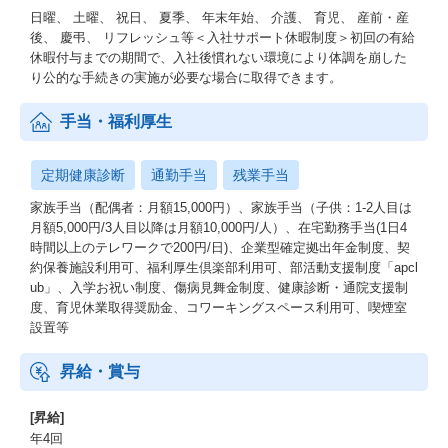
日曜、 土曜、 祝日、 夏季、 年末年始、 介護、 育児、 産前・産
後、 慶弔、 リフレッシュ等＜入社サポート休暇制度＞初回の有給
休暇付与までの期間で、入社後慣れない環境により体調を崩した
り公的な手続きの実施が必要な場合に取得できます。
手当・福利厚生
定期健康診断
通勤手当
残業手当
家族手当（配偶者：月額15,000円）、家族手当（子供：1-2人目は
月額5,000円/3人目以降は月額10,000円/人）、在宅勤務手当(1日4
時間以上のテレワークで200円/日)、企業型確定拠出年金制度、契
約保養施設利用可、福利厚生倶楽部利用可、部活動支援制度「apcl
ub」、入学お祝い制度、傷病見舞金制度、健康診断・通院支援制
度、育児休業取得奨励金、コワーキングスペース利用可、喫煙室
設置等
昇給・賞与
[昇給]
年4回