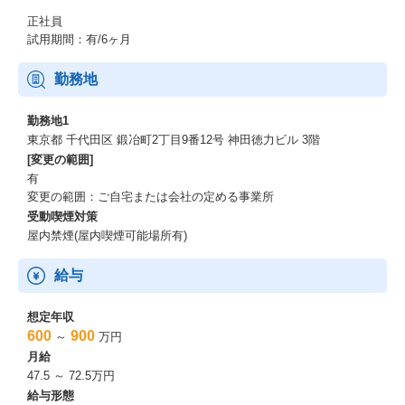
正社員
試用期間：有/6ヶ月
勤務地
勤務地1
東京都 千代田区 鍛冶町2丁目9番12号 神田徳力ビル 3階
[変更の範囲]
有
変更の範囲：ご自宅または会社の定める事業所
受動喫煙対策
屋内禁煙(屋内喫煙可能場所有)
給与
想定年収
600
900
～
万円
月給
47.5 ～ 72.5万円
給与形態