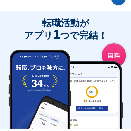
転職活動が
1
アプリ
つで完結！