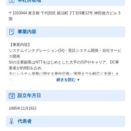
本社所在地
〒1010044 東京都 千代田区 鍛冶町 2丁目9番12号 神田徳力ビル 3
階
事業内容
【事業内容】
システムインテグレーション(SI)・受託システム開発・自社サービ
ス開発
SIの主要顧客はNTTをはじめとした大手のISPやキャリア、DC事
業者が約8割を占め、
主にシステム基盤に関する要件定義～運用までを幅広く支援しま
す。
近年は次世代技術分野に関連する案件の引き合いが増えていま
す。
設立年月日
【APCについて】
1995年11月16日
同社は、「エンジニアから時間を奪うものをなくす」ため、ITイ
ンフラ自動化のプロフェッショナルとして、
クラウドも含めたインフラ自動化技術で顧客の課題を解決すると
代表者
同時に、SI業務の課題を解決するプロダクト・サービスを提供す