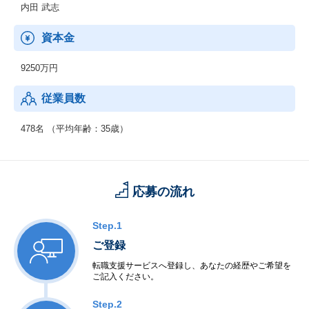
る
内田 武志
NeoSIer（ネオエスアイヤー）です。
資本金
9250万円
従業員数
478名 （平均年齢：35歳）
応募の流れ
Step.1
ご登録
転職支援サービスへ登録し、あなたの経歴やご希望を
ご記入ください。
Step.2