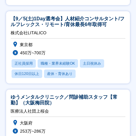
【9／5(土)1Day選考会】人材紹介コンサルタント/フ
ルフレックス・リモート/育休最長6年取得可
株式会社LITALICO
東京都
450万~700万
正社員採用
職種・業界未経験OK
土日祝休み
休日120日以上
産休・育休あり
ゆうメンタルクリニック／問診補助スタッフ【常
勤】（大阪梅田院）
医療法人社団上桜会
大阪府
253万~286万