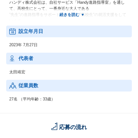
ハンディ株式会社は、自社サービス「Handy進路指導室」を通し
て、高校生にとって、一番身近な大人である
”先生”の進路指導をサポートしながら、”高校生”の就活支援をして
います。
70年来変わらない、高卒就活の仕組みを変えることで、多忙な先
設立年月日
生の働き方改革と、
高校生の幅広いキャリアの実現を目指しています。
2023年 7月27日
さらに、企業の高卒採用手法に新しい風を吹き込むことによっ
て、人に投資をする”良い会社”に、
”良い人材”が集まるよう、採用力の向上を支援しています。
代表者
太田靖宏
従業員数
27名 （平均年齢：33歳）
応募の流れ