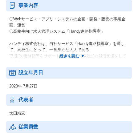
事業内容
〇Webサービス・アプリ・システムの企画・開発・販売の事業企
画、運営
〇高校生向け求人管理システム「Handy進路指導室」
ハンディ株式会社は、自社サービス「Handy進路指導室」を通し
て、高校生にとって、一番身近な大人である
”先生”の進路指導をサポートしながら、”高校生”の就活支援をして
います。
70年来変わらない、高卒就活の仕組みを変えることで、多忙な先
設立年月日
生の働き方改革と、
高校生の幅広いキャリアの実現を目指しています。
2023年 7月27日
さらに、企業の高卒採用手法に新しい風を吹き込むことによっ
て、人に投資をする”良い会社”に、
”良い人材”が集まるよう、採用力の向上を支援しています。
代表者
太田靖宏
従業員数